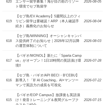
620
エンサー留学募集！海が目の前のリゾー
2026-08-05
ト環境でセブ島留学
【セブ島/EV Academy】5週間以上のフィ
619
リピン留学は要確認！ARP（本人確認手
2026-08-04
続き）義務化のお知らせ
【セブ島/WINNING】オーシャンキャンパ
618
ス提供終了のお知らせ｜2026年12月以降
2026-08-03
の運営体制について
【バギオ/MONOL】新たに「Sparta Camp
617
us」がオープン！1日10時間の英語漬け環
2026-07-28
境!!
【セブ島・バギオ/API BECI・B'CEBU】
616
新導入！「B' AI Coaching」AI×マンツー
2026-07-22
マンで英語力の成長を可視化
【バギオ/EOP Campus】放課後も英語漬
615
け！発音トレーニング＆夜間グループク
2026-07-15
ラスをご紹介