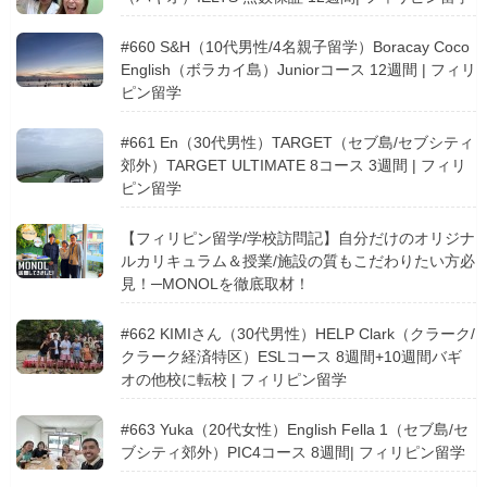
#660 S&H（10代男性/4名親子留学）Boracay Coco
English（ボラカイ島）Juniorコース 12週間 | フィリ
ピン留学
#661 En（30代男性）TARGET（セブ島/セブシティ
郊外）TARGET ULTIMATE 8コース 3週間 | フィリ
ピン留学
【フィリピン留学/学校訪問記】自分だけのオリジナ
ルカリキュラム＆授業/施設の質もこだわりたい方必
見！─MONOLを徹底取材！
#662 KIMIさん（30代男性）HELP Clark（クラーク/
クラーク経済特区）ESLコース 8週間+10週間バギ
オの他校に転校 | フィリピン留学
#663 Yuka（20代女性）English Fella 1（セブ島/セ
ブシティ郊外）PIC4コース 8週間| フィリピン留学