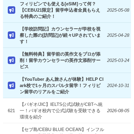
フィリピンでも使える[eSIM]って何？
【CEBU21限定】留学申込者全員もらえ
2025-05-08
る特典のご紹介！
【学校訪問記】カウンセラーが学校を視
察した際の[訪問記]が続々UPされていま
2025-04-28
す！
【無料特典】留学前の英作文をプロが添
削！留学カウンセラーの英作文添削サー
2025-03-24
ビス
【YouTuber あん旅さんが体験】HELP Cl
ark校で1ヶ月のスパルタ留学！フィリピ
2024-10-31
ン留学のリアルをご紹介
【バギオ/JIC】IELTS公式試験がCBTへ統
621
一！バギオ校内で公式試験を受験できる
2026-08-05
環境を紹介
【セブ島/CEBU BLUE OCEAN】インフル