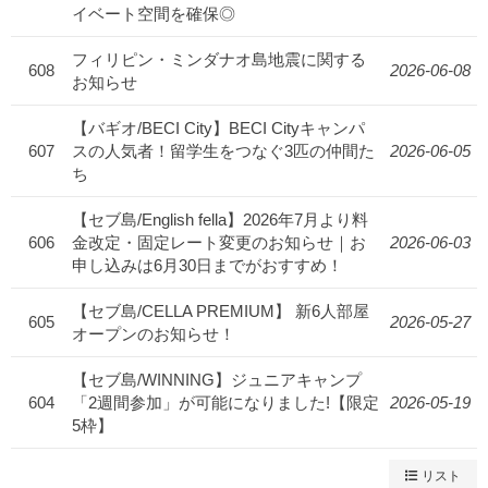
イベート空間を確保◎
フィリピン・ミンダナオ島地震に関する
608
2026-06-08
お知らせ
【バギオ/BECI City】BECI Cityキャンパ
607
スの人気者！留学生をつなぐ3匹の仲間た
2026-06-05
ち
【セブ島/English fella】2026年7月より料
606
金改定・固定レート変更のお知らせ｜お
2026-06-03
申し込みは6月30日までがおすすめ！
【セブ島/CELLA PREMIUM】 新6人部屋
605
2026-05-27
オープンのお知らせ！
【セブ島/WINNING】ジュニアキャンプ
604
「2週間参加」が可能になりました!【限定
2026-05-19
5枠】
リスト