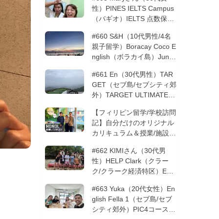
性）PINES IELTS Campus
（バギオ）IELTS 点数保証
12週間| フィリピン留学
#660 S&H（10代男性/4名
親子留学）Boracay Coco E
nglish（ボラカイ島）Junio
rコース 12週間 | フィリピ
#661 En（30代男性）TAR
ン留学
GET（セブ島/セブシティ郊
外）TARGET ULTIMATE 8
コース 3週間 | フィリピン
【フィリピン留学/学校訪問
留学
記】自分だけのオリジナル
カリキュラム＆授業/施設の
質もこだわりたい方必見！
#662 KIMIさん（30代男
─MONOLを徹底取材！
性）HELP Clark（クラー
ク/クラーク経済特区）ESL
コース 8週間+10週間バギ
#663 Yuka（20代女性）En
オの他校に転校 | フィリピ
glish Fella 1（セブ島/セブ
ン留学
シティ郊外）PIC4コース 8