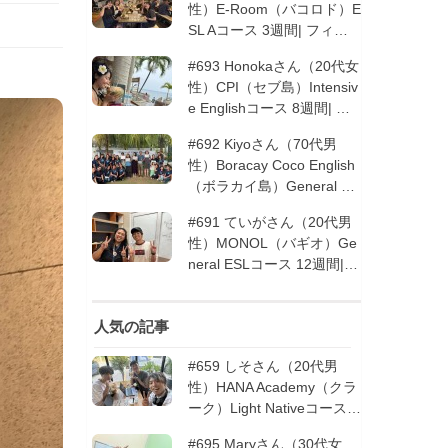
性）E-Room（バコロド）E
SL Aコース 3週間| フィリ
ピン留学
#693 Honokaさん（20代女
性）CPI（セブ島）Intensiv
e Englishコース 8週間| フ
ィリピン留学
#692 Kiyoさん（70代男
性）Boracay Coco English
（ボラカイ島）General En
glishコース 2週間（フィリ
#691 ていがさん（20代男
ピン留学5回目リピータ
性）MONOL（バギオ）Ge
ー）| フィリピン留学
neral ESLコース 12週間|
フィリピン留学
人気の記事
#659 しそさん（20代男
性）HANA Academy（クラ
ーク）Light Nativeコース 4
週間 | フィリピン留学
#695 Maryさん（30代女