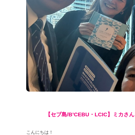
【
セブ島/B’CEBU・LCIC】ミ
こんにちは！