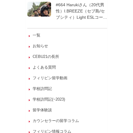
週間| フィリピン留学
#664 Harukiさん（20代男
性）I.BREEZE（セブ島/セ
ブシティ）Light ESLコース
8週間| フィリピン留学
一覧
お知らせ
CEBU21の長所
よくある質問
フィリピン留学動画
学校訪問記
学校訪問記(~2023)
留学体験談
カウンセラーの留学コラム
フィリピン情報コラム