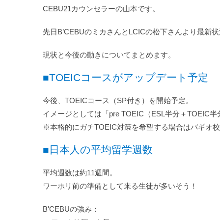
CEBU21カウンセラーの山本です。
先日B’CEBUのミカさんとLCICの松下さんより最
現状と今後の動きについてまとめます。
■TOEICコースがアップデート予定
今後、TOEICコース（SP付き）を開始予定。
イメージとしては「pre TOEIC（ESL半分＋TOEI
※本格的にガチTOEIC対策を希望する場合はバギオ
■日本人の平均留学週数
平均週数は約11週間。
ワーホリ前の準備として来る生徒が多いそう！
B'CEBUの強み：