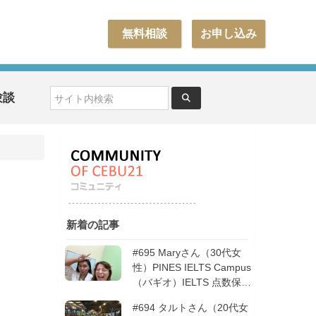
無料相談
お申し込み
験談
新着の記事
#695 Maryさん（30代女
性）PINES IELTS Campus
（バギオ）IELTS 点数保証
12週間| フィリピン留学
#694 タルトさん（20代女