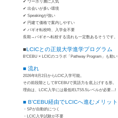
✔ ワーホリ層に人気
✔ 出会いが多い環境
✔ Speakingが強い
✔ 円建て価格で案内しやすい
✔ バギオ転校時、入学金不要
長期→バギオへ転校する流れも一定数あるそうです。
■
L
CICとの正規大学進学プログラム
B’CEBU × LCICのコラボ「Pathway Program」
■ 流れ
2026年8月2日からLCIC入学可能。
その前段階としてB’CEBUで英語力を底上げする形。
理由は、LCIC入学には最低IELTS5.5レベルが必要…!
■ B’CEBU経由でLCICへ進むメリット
・SPが自動的につく
・LCIC入学試験が不要