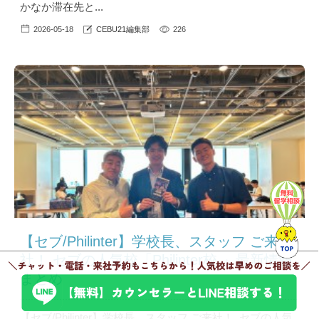
かなか滞在先と...
2026-05-18
CEBU21編集部
226
【セブ/Philinter】学校長、スタッフ ご来
社！ セブの人気校「Philinter校 」最新情報
まとめ
【セブ/Philinter】学校長、スタッフ ご来社！ セブの人気