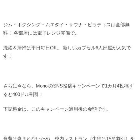
ジム・ボクシング・ムエタイ・サウナ・ピラティスは全部無
料！ 各部屋には電子レンジ完備で、
洗濯＆清掃は平日毎日OK。
新しいカプセル6人部屋が人気で
す！
さらに今なら、MonolのSNS投稿キャンペーンで1カ月4投稿す
ると400ドル割引！
下記料金は、このキャンペーン適用後の金額です。
食費は含まれないため、校内レストラン（生徒は15％割引）を