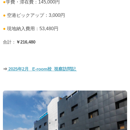
●
学費・滞在費：145,000円
●
空港ピックアップ：3,000円
●
現地納入費用：53,480円
合計：
￥216,480
⇒
2025年2月 E-room校 視察訪問記