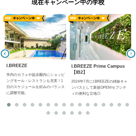
現在キャンペーン中の学校
I.BREEZE
I.BREEZE Prime Campus
【IB2】
学内のカフェや徒歩圏内にショッピ
ングモール・レストランも充実！1
2024年7月にI.BREEZEの姉妹キャ
日のスケジュールを好みのバランス
ンパスとして新規OPEN!セブシテ
に調整可能。
ィの便利な立地◎