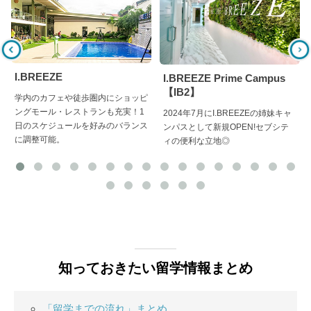
I.BREEZE
I.BREEZE Prime Campus
【IB2】
学内のカフェや徒歩圏内にショッピ
ングモール・レストランも充実！1
2024年7月にI.BREEZEの姉妹キャ
日のスケジュールを好みのバランス
ンパスとして新規OPEN!セブシテ
に調整可能。
ィの便利な立地◎
知っておきたい留学情報まとめ
「留学までの流れ」まとめ