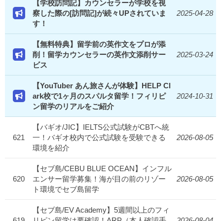
【学校訪問記】カウンセラーが学校を視
察した際の[訪問記]が続々UPされていま
2025-04-28
す！
【無料特典】留学前の英作文をプロが添
削！留学カウンセラーの英作文添削サー
2025-03-24
ビス
【YouTuber あん旅さんが体験】HELP Cl
ark校で1ヶ月のスパルタ留学！フィリピ
2024-10-31
ン留学のリアルをご紹介
【バギオ/JIC】IELTS公式試験がCBTへ統
621
一！バギオ校内で公式試験を受験できる
2026-08-05
環境を紹介
【セブ島/CEBU BLUE OCEAN】インフル
620
エンサー留学募集！海が目の前のリゾー
2026-08-05
ト環境でセブ島留学
【セブ島/EV Academy】5週間以上のフィ
619
リピン留学は要確認！ARP（本人確認手
2026-08-04