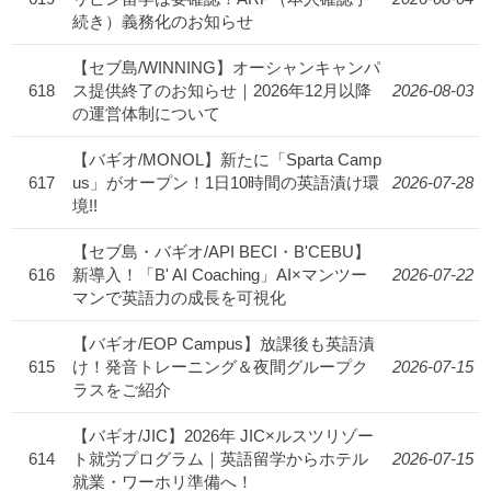
続き）義務化のお知らせ
【セブ島/WINNING】オーシャンキャンパ
618
ス提供終了のお知らせ｜2026年12月以降
2026-08-03
の運営体制について
【バギオ/MONOL】新たに「Sparta Camp
617
us」がオープン！1日10時間の英語漬け環
2026-07-28
境!!
【セブ島・バギオ/API BECI・B'CEBU】
616
新導入！「B' AI Coaching」AI×マンツー
2026-07-22
マンで英語力の成長を可視化
【バギオ/EOP Campus】放課後も英語漬
615
け！発音トレーニング＆夜間グループク
2026-07-15
ラスをご紹介
【バギオ/JIC】2026年 JIC×ルスツリゾー
614
ト就労プログラム｜英語留学からホテル
2026-07-15
就業・ワーホリ準備へ！