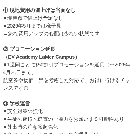
① 現地費用の値上げは当面なし
⚫︎現時点で値上げ予定なし
⚫︎2026年5月までは様子見
→急な費用アップの心配は少ない状態です
② プロモーション延長
（EV Academy LaMer Campus）
⚫︎1週間ごとに$50割引プロモーションを延長（〜2026年
4月30日まで）
航空券や物価上昇を考慮した対応で、お得に行けるチャ
ンスです◎
③ 学校運営
⚫︎安全対策の強化
⚫︎生徒の皆様へ節電のご協力をお願いする可能性あり
⚫︎外出時の注意喚起強化