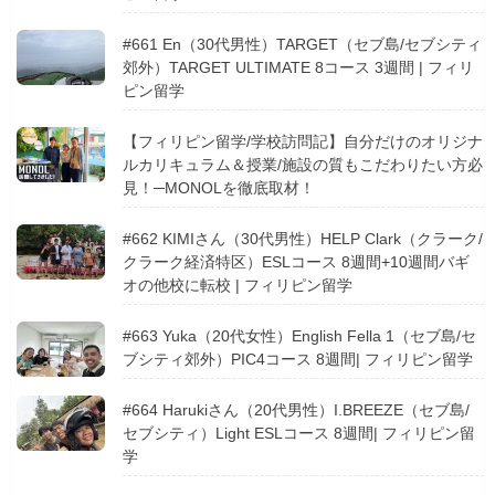
#661 En（30代男性）TARGET（セブ島/セブシティ
郊外）TARGET ULTIMATE 8コース 3週間 | フィリ
ピン留学
【フィリピン留学/学校訪問記】自分だけのオリジナ
ルカリキュラム＆授業/施設の質もこだわりたい方必
見！─MONOLを徹底取材！
#662 KIMIさん（30代男性）HELP Clark（クラーク/
クラーク経済特区）ESLコース 8週間+10週間バギ
オの他校に転校 | フィリピン留学
#663 Yuka（20代女性）English Fella 1（セブ島/セ
ブシティ郊外）PIC4コース 8週間| フィリピン留学
#664 Harukiさん（20代男性）I.BREEZE（セブ島/
セブシティ）Light ESLコース 8週間| フィリピン留
学