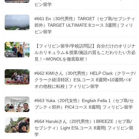
ピン留学
#661 En（30代男性）TARGET（セブ島/セブシティ
郊外）TARGET ULTIMATE 8コース 3週間 | フィリ
ピン留学
【フィリピン留学/学校訪問記】自分だけのオリジナ
ルカリキュラム＆授業/施設の質もこだわりたい方必
見！─MONOLを徹底取材！
#662 KIMIさん（30代男性）HELP Clark（クラーク/
クラーク経済特区）ESLコース 8週間+10週間バギ
オの他校に転校 | フィリピン留学
#663 Yuka（20代女性）English Fella 1（セブ島/セ
ブシティ郊外）PIC4コース 8週間| フィリピン留学
#664 Harukiさん（20代男性）I.BREEZE（セブ島/
セブシティ）Light ESLコース 8週間| フィリピン留
学