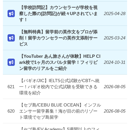
【学校訪問記】カウンセラーが学校を視
察した際の[訪問記]が続々UPされていま
2025-04-28
す！
【無料特典】留学前の英作文をプロが添
削！留学カウンセラーの英作文添削サー
2025-03-24
ビス
【YouTuber あん旅さんが体験】HELP Cl
ark校で1ヶ月のスパルタ留学！フィリピ
2024-10-31
ン留学のリアルをご紹介
【バギオ/JIC】IELTS公式試験がCBTへ統
621
一！バギオ校内で公式試験を受験できる
2026-08-05
環境を紹介
【セブ島/CEBU BLUE OCEAN】インフル
620
エンサー留学募集！海が目の前のリゾー
2026-08-05
ト環境でセブ島留学
【セブ島/EV Academy】5週間以上のフィ