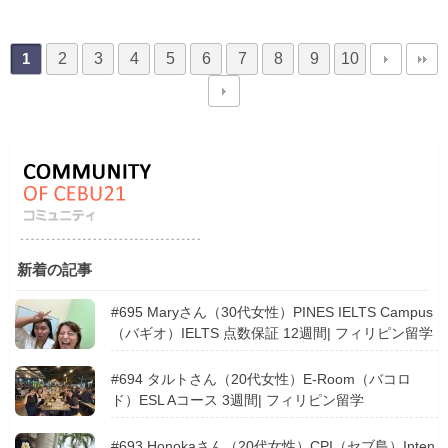
2
3
4
5
6
7
8
9
10
1
新着の記事
#695 Maryさん（30代女性）PINES IELTS Campus
（バギオ）IELTS 点数保証 12週間| フィリピン留学
#694 タルトさん（20代女性）E-Room（バコロ
ド）ESL Aコース 3週間| フィリピン留学
#693 Honokaさん（20代女性）CPI（セブ島）Inten