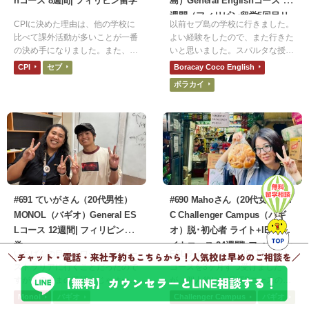
hコース 8週間| フィリピン留学
島）General Englishコース 2
週間（フィリピン留学5回目リ
CPIに決めた理由は、他の学校に
以前セブ島の学校に行きました。
ピーター）| フィリピン留学
比べて課外活動が多いことが一番
よい経験をしたので、また行きた
の決め手になりました。また、寮
いと思いました。スパルタな授業
も施設も綺麗で、毎日朝昼晩ご飯
ではなく、シニア向けコースがあ
CPI
セブ
Boracay Coco English
が出るところも魅力に感じまし
り、ゆとりの時間が取れる学校に
ボラカイ
た。さらに、ご飯は他の学校より
しました。
も評判が良いというのもプラスポ
イントでした。
#691 ていがさん（20代男性）
#690 Mahoさん（20代女性）JI
MONOL（バギオ）General ES
C Challenger Campus（バギ
Lコース 12週間| フィリピン留
オ）脱･初心者 ライト+IELTSラ
学
イトコース 24週間| フィリピン
いちばんの目的はワーホリでオー
ESLライトコースとIELTSライト
留学
ストラリアに行くことだったので
コースを3ヶ月ずつ受けました
すがこのままの英語力じゃオース
が、個人的にはIELTSコースのマ
トラリアで通用しないなと思った
ンツーマンが楽しかったです。E
Monol
バギオ
Challenger Campus
バギオ
ので2カ国留学の1カ国目として選
SLも楽しかったですが、IELTSの