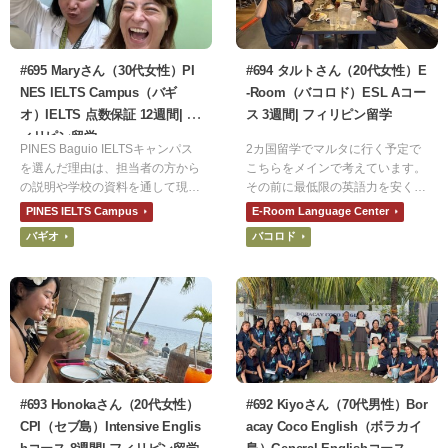
#695 Maryさん（30代女性）PI
#694 タルトさん（20代女性）E
NES IELTS Campus（バギ
-Room（バコロド）ESL Aコー
オ）IELTS 点数保証 12週間| フ
ス 3週間| フィリピン留学
ィリピン留学
PINES Baguio IELTSキャンパス
2カ国留学でマルタに行く予定で
を選んだ理由は、担当者の方から
こちらをメインで考えています。
の説明や学校の資料を通して現地
その前に最低限の英語力を安く身
講師の方々のレベルや学校内の雰
につけたかったのでフィリピンに
PINES IELTS Campus
E-Room Language Center
囲気です。IELTSの目標スコアを
しました。その中でもE-Roomに
バギオ
バコロド
達成するために、先生方や生徒さ
決めた理由は、安さです。他の学
ん方の意識が高く感じられたから
校よりも圧倒的に安かったので決
です。
めました。
#693 Honokaさん（20代女性）
#692 Kiyoさん（70代男性）Bor
CPI（セブ島）Intensive Englis
acay Coco English（ボラカイ