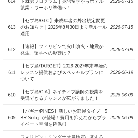
614
ト就労プログラム｜英語留学からホテル
2026-07-15
就業・ワーホリ準備へ！
【セブ島/GLC】未成年者の外出規定変更
613
のお知らせ｜2026年8月30日より新ルール
2026-07-15
適用
【速報】フィリピンで火山噴火・地震が
612
2026-07-09
発生。留学への影響は？
【セブ島/TARGET】2026-2027年末年始の
611
レッスン提供およびスペシャルプランに
2026-06-19
ついて
【セブ島/CIA】ネイティブ講師の授業を
610
2026-06-09
受講できるチャンスが広がりました！
【バギオ/PINES】新しいお部屋タイプ「5
609
BR Solo」が登場！費用を抑えながらプラ
2026-06-09
イベート空間を確保◎
フィリピン・ミンダナオ島地震に関する