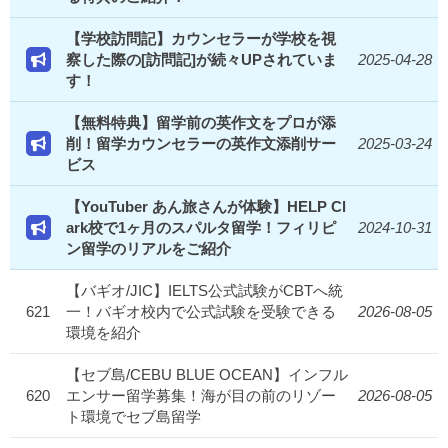
【学校訪問記】カウンセラーが学校を視
察した際の[訪問記]が続々UPされていま
2025-04-28
す！
【無料特典】留学前の英作文をプロが添
削！留学カウンセラーの英作文添削サー
2025-03-24
ビス
【YouTuber あん旅さんが体験】HELP Cl
ark校で1ヶ月のスパルタ留学！フィリピ
2024-10-31
ン留学のリアルをご紹介
【バギオ/JIC】IELTS公式試験がCBTへ統
621
一！バギオ校内で公式試験を受験できる
2026-08-05
環境を紹介
【セブ島/CEBU BLUE OCEAN】インフル
620
エンサー留学募集！海が目の前のリゾー
2026-08-05
ト環境でセブ島留学