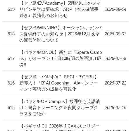
【セブ島/EV Academy】5週間以上のフィ
619
リピン留学は要確認！ARP（本人確認手
2026-08-04
続き）義務化のお知らせ
【セブ島/WINNING】オーシャンキャンパ
618
ス提供終了のお知らせ｜2026年12月以降
2026-08-03
の運営体制について
【バギオ/MONOL】新たに「Sparta Camp
617
us」がオープン！1日10時間の英語漬け環
2026-07-28
境!!
【セブ島・バギオ/API BECI・B'CEBU】
616
新導入！「B' AI Coaching」AI×マンツー
2026-07-22
マンで英語力の成長を可視化
【バギオ/EOP Campus】放課後も英語漬
615
け！発音トレーニング＆夜間グループク
2026-07-15
ラスをご紹介
【バギオ/JIC】2026年 JIC×ルスツリゾー