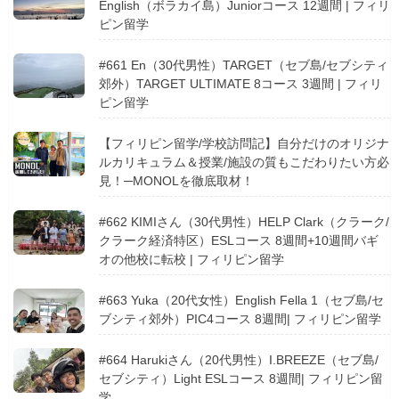
English（ボラカイ島）Juniorコース 12週間 | フィリ
ピン留学
#661 En（30代男性）TARGET（セブ島/セブシティ
郊外）TARGET ULTIMATE 8コース 3週間 | フィリ
ピン留学
【フィリピン留学/学校訪問記】自分だけのオリジナ
ルカリキュラム＆授業/施設の質もこだわりたい方必
見！─MONOLを徹底取材！
#662 KIMIさん（30代男性）HELP Clark（クラーク/
クラーク経済特区）ESLコース 8週間+10週間バギ
オの他校に転校 | フィリピン留学
#663 Yuka（20代女性）English Fella 1（セブ島/セ
ブシティ郊外）PIC4コース 8週間| フィリピン留学
#664 Harukiさん（20代男性）I.BREEZE（セブ島/
セブシティ）Light ESLコース 8週間| フィリピン留
学