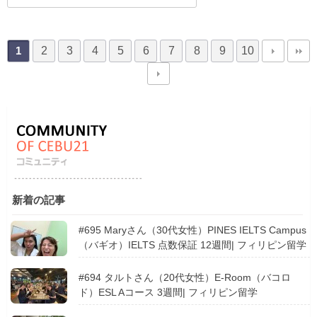
2
3
4
5
6
7
8
9
10
1
新着の記事
#695 Maryさん（30代女性）PINES IELTS Campus
（バギオ）IELTS 点数保証 12週間| フィリピン留学
#694 タルトさん（20代女性）E-Room（バコロ
ド）ESL Aコース 3週間| フィリピン留学