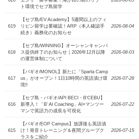
ト環境でセブ島留学
【セブ島/EV Academy】5週間以上のフィ
619
リピン留学は要確認！ARP（本人確認手
2026-08-04
続き）義務化のお知らせ
【セブ島/WINNING】オーシャンキャンパ
618
ス提供終了のお知らせ｜2026年12月以降
2026-08-03
の運営体制について
【バギオ/MONOL】新たに「Sparta Camp
617
us」がオープン！1日10時間の英語漬け環
2026-07-28
境!!
【セブ島・バギオ/API BECI・B'CEBU】
616
新導入！「B' AI Coaching」AI×マンツー
2026-07-22
マンで英語力の成長を可視化
【バギオ/EOP Campus】放課後も英語漬
615
け！発音トレーニング＆夜間グループク
2026-07-15
ラスをご紹介