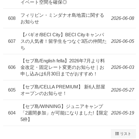
イベート空間を確保◎
フィリピン・ミンダナオ島地震に関する
608
2026-06-08
お知らせ
【バギオ/BECI City】BECI Cityキャンパ
607
スの人気者！留学生をつなぐ3匹の仲間た
2026-06-05
ち
【セブ島/English fella】2026年7月より料
606
金改定・固定レート変更のお知らせ｜お
2026-06-03
申し込みは6月30日までがおすすめ！
【セブ島/CELLA PREMIUM】 新6人部屋
605
2026-05-27
オープンのお知らせ！
【セブ島/WINNING】ジュニアキャンプ
604
「2週間参加」が可能になりました!【限定
2026-05-19
5枠】
リスト