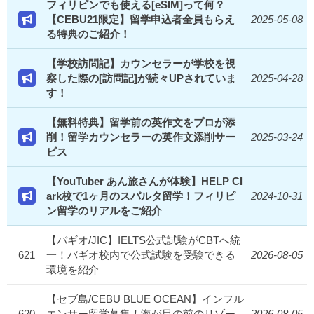
フィリピンでも使える[eSIM]って何？
【CEBU21限定】留学申込者全員もらえ
2025-05-08
る特典のご紹介！
【学校訪問記】カウンセラーが学校を視
察した際の[訪問記]が続々UPされていま
2025-04-28
す！
【無料特典】留学前の英作文をプロが添
削！留学カウンセラーの英作文添削サー
2025-03-24
ビス
【YouTuber あん旅さんが体験】HELP Cl
ark校で1ヶ月のスパルタ留学！フィリピ
2024-10-31
ン留学のリアルをご紹介
【バギオ/JIC】IELTS公式試験がCBTへ統
621
一！バギオ校内で公式試験を受験できる
2026-08-05
環境を紹介
【セブ島/CEBU BLUE OCEAN】インフル
620
エンサー留学募集！海が目の前のリゾー
2026-08-05