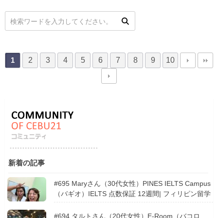
2
3
4
5
6
7
8
9
10
1
新着の記事
#695 Maryさん（30代女性）PINES IELTS Campus
（バギオ）IELTS 点数保証 12週間| フィリピン留学
#694 タルトさん（20代女性）E-Room（バコロ