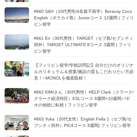
#660 S&H（10代男性/4名親子留学）Boracay Coco
English（ボラカイ島）Juniorコース 12週間 | フィリ
ピン留学
#661 En（30代男性）TARGET（セブ島/セブシティ
郊外）TARGET ULTIMATE 8コース 3週間 | フィリ
ピン留学
【フィリピン留学/学校訪問記】自分だけのオリジナ
ルカリキュラム＆授業/施設の質もこだわりたい方必
見！─MONOLを徹底取材！
#662 KIMIさん（30代男性）HELP Clark（クラーク/
クラーク経済特区）ESLコース 8週間+10週間バギ
オの他校に転校 | フィリピン留学
#663 Yuka（20代女性）English Fella 1（セブ島/セ
ブシティ郊外）PIC4コース 8週間| フィリピン留学