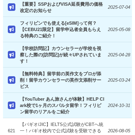
【重要】SSPおよびVISA延長費用の価格
2025-07-04
改定のお知らせ
フィリピンでも使える[eSIM]って何？
【CEBU21限定】留学申込者全員もらえ
2025-05-08
る特典のご紹介！
【学校訪問記】カウンセラーが学校を視
察した際の[訪問記]が続々UPされていま
2025-04-28
す！
【無料特典】留学前の英作文をプロが添
削！留学カウンセラーの英作文添削サー
2025-03-24
ビス
【YouTuber あん旅さんが体験】HELP Cl
ark校で1ヶ月のスパルタ留学！フィリピ
2024-10-31
ン留学のリアルをご紹介
【バギオ/JIC】IELTS公式試験がCBTへ統
621
一！バギオ校内で公式試験を受験できる
2026-08-05