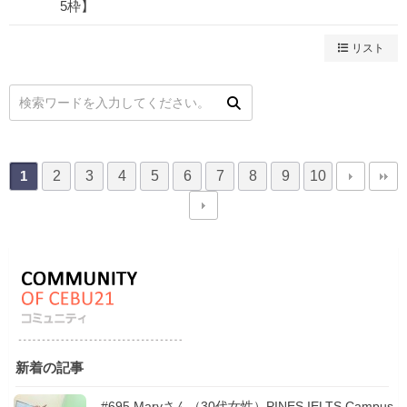
5枠】
リスト
2
3
4
5
6
7
8
9
10
1
新着の記事
#695 Maryさん（30代女性）PINES IELTS Campus