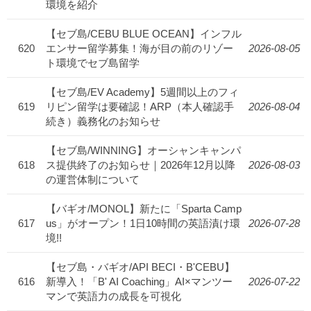
環境を紹介
【セブ島/CEBU BLUE OCEAN】インフル
620
エンサー留学募集！海が目の前のリゾー
2026-08-05
ト環境でセブ島留学
【セブ島/EV Academy】5週間以上のフィ
619
リピン留学は要確認！ARP（本人確認手
2026-08-04
続き）義務化のお知らせ
【セブ島/WINNING】オーシャンキャンパ
618
ス提供終了のお知らせ｜2026年12月以降
2026-08-03
の運営体制について
【バギオ/MONOL】新たに「Sparta Camp
617
us」がオープン！1日10時間の英語漬け環
2026-07-28
境!!
【セブ島・バギオ/API BECI・B'CEBU】
616
新導入！「B' AI Coaching」AI×マンツー
2026-07-22
マンで英語力の成長を可視化