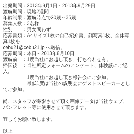
出発期間：2013年9月1日～2013年9月29日
渡航期間：現地2週間
年齢制限：渡航時点で20歳～35歳
募集人数：3名様
性別 ：男女問わず
応募書類：A4サイズ1枚の自己紹介書、顔写真1枚、全体写
真1枚を
cebu21@cebu21.jp
へ送信。
応募期間：本日～2013年8月10日
渡航前 ：1度当社にお越し頂き、打ち合わせ有。
帰国後 ：当社所定フォームのアンケート、体験談にご記
入。
1度当社にお越し頂き報告会にご参加。
最低1度は当社の説明会にゲストスピーカーとし
てご参加。
尚、スタッフが撮影させて頂く画像データは当社ウェブ、
パンフレット等に使用させて頂きます。
宜しくお願い致します。
以上