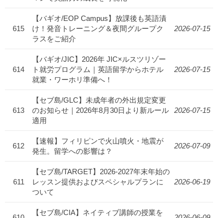
【バギオ/EOP Campus】放課後も英語漬
615
け！発音トレーニング＆夜間グループク
2026-07-15
ラスをご紹介
【バギオ/JIC】2026年 JIC×ルスツリゾー
614
ト就労プログラム｜英語留学からホテル
2026-07-15
就業・ワーホリ準備へ！
【セブ島/GLC】未成年者の外出規定変更
613
のお知らせ｜2026年8月30日より新ルール
2026-07-15
適用
【速報】フィリピンで火山噴火・地震が
612
2026-07-09
発生。留学への影響は？
【セブ島/TARGET】2026-2027年末年始の
611
レッスン提供およびスペシャルプランに
2026-06-19
ついて
【セブ島/CIA】ネイティブ講師の授業を
610
2026-06-09