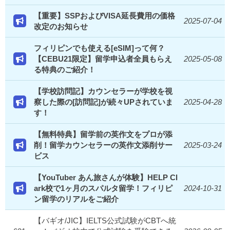
【重要】SSPおよびVISA延長費用の価格
2025-07-04
改定のお知らせ
フィリピンでも使える[eSIM]って何？
【CEBU21限定】留学申込者全員もらえ
2025-05-08
る特典のご紹介！
【学校訪問記】カウンセラーが学校を視
察した際の[訪問記]が続々UPされていま
2025-04-28
す！
【無料特典】留学前の英作文をプロが添
削！留学カウンセラーの英作文添削サー
2025-03-24
ビス
【YouTuber あん旅さんが体験】HELP Cl
ark校で1ヶ月のスパルタ留学！フィリピ
2024-10-31
ン留学のリアルをご紹介
【バギオ/JIC】IELTS公式試験がCBTへ統