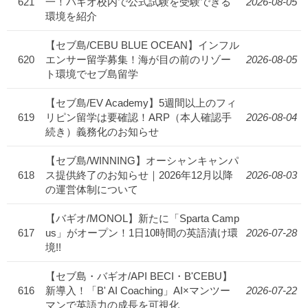
621
一！バギオ校内で公式試験を受験できる
2026-08-05
環境を紹介
【セブ島/CEBU BLUE OCEAN】インフル
620
エンサー留学募集！海が目の前のリゾー
2026-08-05
ト環境でセブ島留学
【セブ島/EV Academy】5週間以上のフィ
619
リピン留学は要確認！ARP（本人確認手
2026-08-04
続き）義務化のお知らせ
【セブ島/WINNING】オーシャンキャンパ
618
ス提供終了のお知らせ｜2026年12月以降
2026-08-03
の運営体制について
【バギオ/MONOL】新たに「Sparta Camp
617
us」がオープン！1日10時間の英語漬け環
2026-07-28
境!!
【セブ島・バギオ/API BECI・B'CEBU】
616
新導入！「B' AI Coaching」AI×マンツー
2026-07-22
マンで英語力の成長を可視化