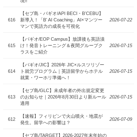
境!!
【セブ島・バギオ/API BECI・B'CEBU】
616
新導入！「B' AI Coaching」AI×マンツー
2026-07-22
マンで英語力の成長を可視化
【バギオ/EOP Campus】放課後も英語漬
615
け！発音トレーニング＆夜間グループク
2026-07-15
ラスをご紹介
【バギオ/JIC】2026年 JIC×ルスツリゾー
614
ト就労プログラム｜英語留学からホテル
2026-07-15
就業・ワーホリ準備へ！
【セブ島/GLC】未成年者の外出規定変更
613
のお知らせ｜2026年8月30日より新ルール
2026-07-15
適用
【速報】フィリピンで火山噴火・地震が
612
2026-07-09
発生。留学への影響は？
【セブ島/TARGET】2026-2027年末年始の