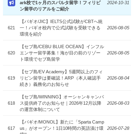
ark校で1ヶ月のスパルタ留学！フィリピ
2024-10-31
ン留学のリアルをご紹介
【バギオ/JIC】IELTS公式試験がCBTへ統
621
一！バギオ校内で公式試験を受験できる
2026-08-05
環境を紹介
【セブ島/CEBU BLUE OCEAN】インフル
620
エンサー留学募集！海が目の前のリゾー
2026-08-05
ト環境でセブ島留学
【セブ島/EV Academy】5週間以上のフィ
619
リピン留学は要確認！ARP（本人確認手
2026-08-04
続き）義務化のお知らせ
【セブ島/WINNING】オーシャンキャンパ
618
ス提供終了のお知らせ｜2026年12月以降
2026-08-03
の運営体制について
【バギオ/MONOL】新たに「Sparta Camp
617
us」がオープン！1日10時間の英語漬け環
2026-07-28