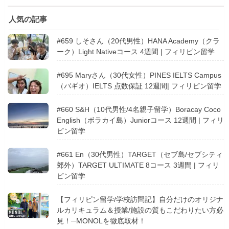
人気の記事
#659 しそさん（20代男性）HANA Academy（クラ
ーク）Light Nativeコース 4週間 | フィリピン留学
#695 Maryさん（30代女性）PINES IELTS Campus
（バギオ）IELTS 点数保証 12週間| フィリピン留学
#660 S&H（10代男性/4名親子留学）Boracay Coco
English（ボラカイ島）Juniorコース 12週間 | フィリ
ピン留学
#661 En（30代男性）TARGET（セブ島/セブシティ
郊外）TARGET ULTIMATE 8コース 3週間 | フィリ
ピン留学
【フィリピン留学/学校訪問記】自分だけのオリジナ
ルカリキュラム＆授業/施設の質もこだわりたい方必
見！─MONOLを徹底取材！