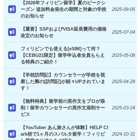
【2026年フィリピン留学】夏のピークシ
ーズン 追加料金発生の期間と対象の学校
2025-09-05
のお知らせ
【重要】SSPおよびVISA延長費用の価格
2025-07-04
改定のお知らせ
フィリピンでも使える[eSIM]って何？
【CEBU21限定】留学申込者全員もらえ
2025-05-08
る特典のご紹介！
【学校訪問記】カウンセラーが学校を視
察した際の[訪問記]が続々UPされていま
2025-04-28
す！
【無料特典】留学前の英作文をプロが添
削！留学カウンセラーの英作文添削サー
2025-03-24
ビス
【YouTuber あん旅さんが体験】HELP Cl
ark校で1ヶ月のスパルタ留学！フィリピ
2024-10-31