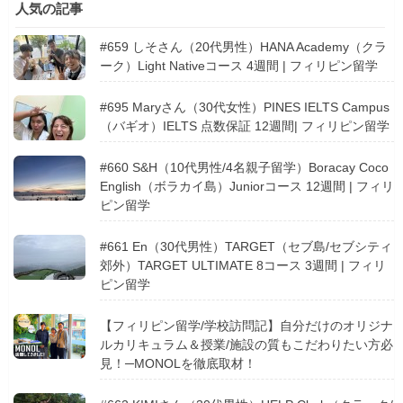
人気の記事
#659 しそさん（20代男性）HANA Academy（クラ
ーク）Light Nativeコース 4週間 | フィリピン留学
#695 Maryさん（30代女性）PINES IELTS Campus
（バギオ）IELTS 点数保証 12週間| フィリピン留学
#660 S&H（10代男性/4名親子留学）Boracay Coco
English（ボラカイ島）Juniorコース 12週間 | フィリ
ピン留学
#661 En（30代男性）TARGET（セブ島/セブシティ
郊外）TARGET ULTIMATE 8コース 3週間 | フィリ
ピン留学
【フィリピン留学/学校訪問記】自分だけのオリジナ
ルカリキュラム＆授業/施設の質もこだわりたい方必
見！─MONOLを徹底取材！