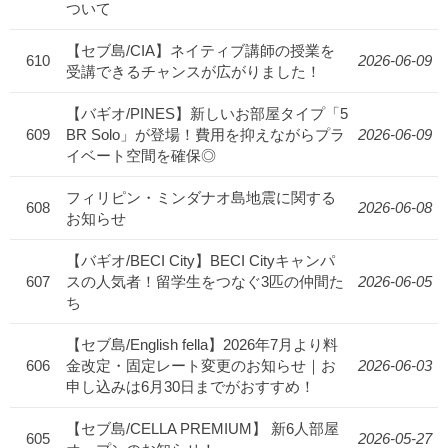
ついて
【セブ島/CIA】ネイティブ講師の授業を
610
2026-06-09
受講できるチャンスが広がりました！
【バギオ/PINES】新しいお部屋タイプ「5
609
BR Solo」が登場！費用を抑えながらプラ
2026-06-09
イベート空間を確保◎
フィリピン・ミンダナオ島地震に関する
608
2026-06-08
お知らせ
【バギオ/BECI City】BECI Cityキャンパ
607
スの人気者！留学生をつなぐ3匹の仲間た
2026-06-05
ち
【セブ島/English fella】2026年7月より料
606
金改定・固定レート変更のお知らせ｜お
2026-06-03
申し込みは6月30日までがおすすめ！
【セブ島/CELLA PREMIUM】 新6人部屋
605
2026-05-27