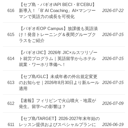
【セブ島・バギオ/API BECI・B'CEBU】
616
新導入！「B' AI Coaching」AI×マンツー
2026-07-22
マンで英語力の成長を可視化
【バギオ/EOP Campus】放課後も英語漬
615
け！発音トレーニング＆夜間グループク
2026-07-15
ラスをご紹介
【バギオ/JIC】2026年 JIC×ルスツリゾー
614
ト就労プログラム｜英語留学からホテル
2026-07-15
就業・ワーホリ準備へ！
【セブ島/GLC】未成年者の外出規定変更
613
のお知らせ｜2026年8月30日より新ルール
2026-07-15
適用
【速報】フィリピンで火山噴火・地震が
612
2026-07-09
発生。留学への影響は？
【セブ島/TARGET】2026-2027年末年始の
611
レッスン提供およびスペシャルプランに
2026-06-19