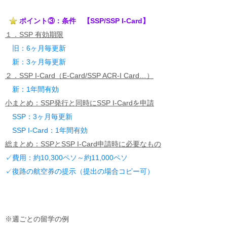
ポイント③：条件 【SSP/SSP I-Card】
１．SSP 有効期限
旧：6ヶ月毎更新
新：3ヶ月毎更新
２．SSP I-Card（E-Card/SSP ACR-I Card…）
新：1年間有効
小まとめ：SSP発行と同時にSSP I-Cardを申請
SSP：3ヶ月毎更新
SSP I-Card：1年間有効
総まとめ：SSPとSSP I-Card申請時に必要なもの
✓費用：約10,300ペソ～約11,000ペソ
✓復路の航空券の提示（提出の場合コピー可）
※週ごとの留学の例