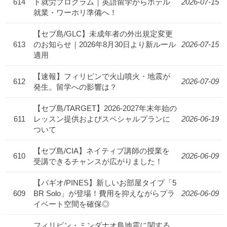
614
ト就労プログラム｜英語留学からホテル
2026-07-15
就業・ワーホリ準備へ！
【セブ島/GLC】未成年者の外出規定変更
613
のお知らせ｜2026年8月30日より新ルール
2026-07-15
適用
【速報】フィリピンで火山噴火・地震が
612
2026-07-09
発生。留学への影響は？
【セブ島/TARGET】2026-2027年末年始の
611
レッスン提供およびスペシャルプランに
2026-06-19
ついて
【セブ島/CIA】ネイティブ講師の授業を
610
2026-06-09
受講できるチャンスが広がりました！
【バギオ/PINES】新しいお部屋タイプ「5
609
BR Solo」が登場！費用を抑えながらプラ
2026-06-09
イベート空間を確保◎
フィリピン・ミンダナオ島地震に関する