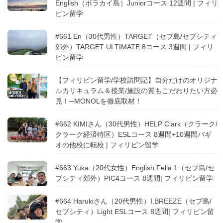
English（ボラカイ島）Juniorコース 12週間 | フィリ
ピン留学
#661 En（30代男性）TARGET（セブ島/セブシティ
郊外）TARGET ULTIMATE 8コース 3週間 | フィリ
ピン留学
【フィリピン留学/学校訪問記】自分だけのオリジナ
ルカリキュラム＆授業/施設の質もこだわりたい方必
見！─MONOLを徹底取材！
#662 KIMIさん（30代男性）HELP Clark（クラーク/
クラーク経済特区）ESLコース 8週間+10週間バギ
オの他校に転校 | フィリピン留学
#663 Yuka（20代女性）English Fella 1（セブ島/セ
ブシティ郊外）PIC4コース 8週間| フィリピン留学
#664 Harukiさん（20代男性）I.BREEZE（セブ島/
セブシティ）Light ESLコース 8週間| フィリピン留
学