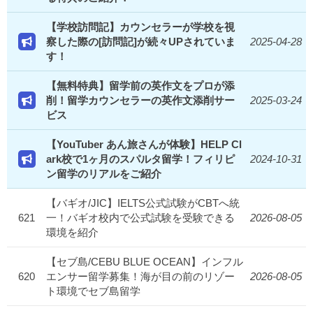
【学校訪問記】カウンセラーが学校を視
察した際の[訪問記]が続々UPされていま
2025-04-28
す！
【無料特典】留学前の英作文をプロが添
削！留学カウンセラーの英作文添削サー
2025-03-24
ビス
【YouTuber あん旅さんが体験】HELP Cl
ark校で1ヶ月のスパルタ留学！フィリピ
2024-10-31
ン留学のリアルをご紹介
【バギオ/JIC】IELTS公式試験がCBTへ統
621
一！バギオ校内で公式試験を受験できる
2026-08-05
環境を紹介
【セブ島/CEBU BLUE OCEAN】インフル
620
エンサー留学募集！海が目の前のリゾー
2026-08-05
ト環境でセブ島留学