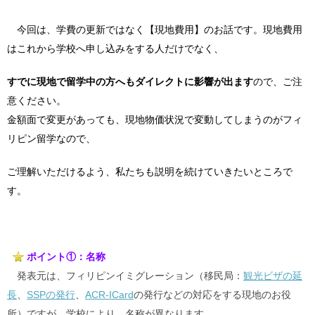
今回は、学費の更新ではなく【現地費用】のお話です。現地費用
はこれから学校へ申し込みをする人だけでなく、
すでに現地で留学中の方へもダイレクトに影響が出ます
ので、ご注
意ください。
金額面で変更があっても、現地物価状況で変動してしまうのがフィ
リピン留学なので、
ご理解いただけるよう、私たちも説明を続けていきたいところで
す。
ポイント①：名称
発表元は、フィリピンイミグレーション（移民局：
観光ビザの延
長
、
SSPの発行
、
ACR-ICard
の発行などの対応をする現地のお役
所）ですが、
学校により、名称が異なります
。