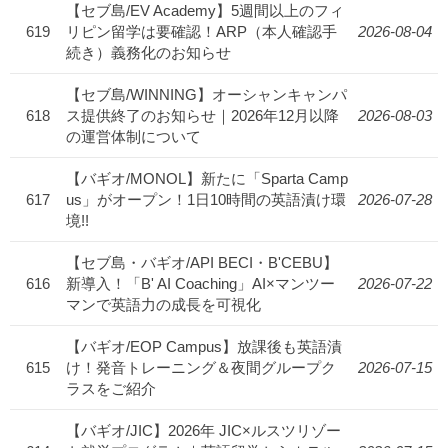
【セブ島/EV Academy】5週間以上のフィ
619
リピン留学は要確認！ARP（本人確認手
2026-08-04
続き）義務化のお知らせ
【セブ島/WINNING】オーシャンキャンパ
618
ス提供終了のお知らせ｜2026年12月以降
2026-08-03
の運営体制について
【バギオ/MONOL】新たに「Sparta Camp
617
us」がオープン！1日10時間の英語漬け環
2026-07-28
境!!
【セブ島・バギオ/API BECI・B'CEBU】
616
新導入！「B' AI Coaching」AI×マンツー
2026-07-22
マンで英語力の成長を可視化
【バギオ/EOP Campus】放課後も英語漬
615
け！発音トレーニング＆夜間グループク
2026-07-15
ラスをご紹介
【バギオ/JIC】2026年 JIC×ルスツリゾー