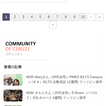
2
3
4
5
6
7
8
9
10
1
新着の記事
#695 Maryさん（30代女性）PINES IELTS Campus
（バギオ）IELTS 点数保証 12週間| フィリピン留学
#694 タルトさん（20代女性）E-Room（バコロ
ド）ESL Aコース 3週間| フィリピン留学