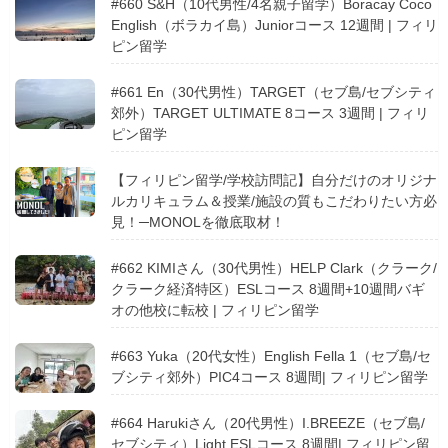
#660 S&H（10代男性/4名親子留学）Boracay Coco
English（ボラカイ島）Juniorコース 12週間 | フィリ
ピン留学
#661 En（30代男性）TARGET（セブ島/セブシティ
郊外）TARGET ULTIMATE 8コース 3週間 | フィリ
ピン留学
【フィリピン留学/学校訪問記】自分だけのオリジナ
ルカリキュラム＆授業/施設の質もこだわりたい方必
見！─MONOLを徹底取材！
#662 KIMIさん（30代男性）HELP Clark（クラーク/
クラーク経済特区）ESLコース 8週間+10週間バギ
オの他校に転校 | フィリピン留学
#663 Yuka（20代女性）English Fella 1（セブ島/セ
ブシティ郊外）PIC4コース 8週間| フィリピン留学
#664 Harukiさん（20代男性）I.BREEZE（セブ島/
セブシティ）Light ESLコース 8週間| フィリピン留