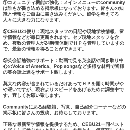
①コミュニティ機能の強化：メインメニューの
community
は誰もが書き込める掲示板になっております。皆さんの知
識と情報をご自由に書き込みください。留学を考えてる
人々に大きな力になります。
②
CEBU21便り
：現地スタッフの日記や現地学校情報、留
学情報などが毎日更新されます。セブ現地スタッフを含
め、複数の管理人が24時間体制でＨＰを管理していますの
で、最新の情報を得ることができます。
③
英会話
勉強のサポート：動画で見る英会話や聞き取り中
心のVoice of America、Pop songsなど多様な材料で皆様
の英会話上達をサポート致します。
莫大な内容が含まれているだけあってＨＰを開く時間がや
や遅いですが、現在よりスピードをあげるために調整中で
す。宜しくお願い致します。
Communityにある経験談、写真、自己紹介コーナーなどの
掲示板に皆さんの投稿、お待ちしております。
正確な最新留学情報を提供するため、CEBU21一同ベスト