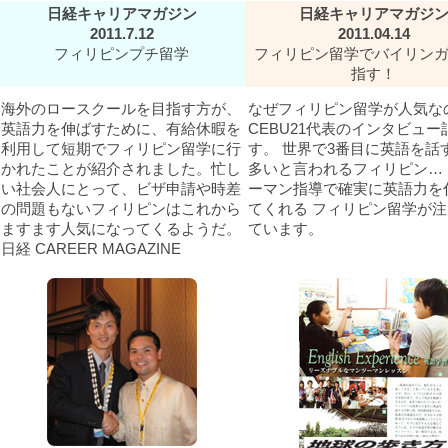
日経キャリアマガジン
日経キャリアマガジ
2011.7.12
2011.04.14
フィリピンプチ留学
フィリピン留学でバイリン
指す！
海外のロースクールを目指す方が、
なぜフィリピン留学が人気な
英語力を伸ばすために、有給休暇を
CEBU21代表のインタビュー
利用して短期でフィリピン留学に行
す。 世界で3番目に英語を話
かれたことが紹介されました。忙し
多いと言われるフィリピン…
い社会人にとって、ビザ申請や時差
ーマン指導で確実に英語力を
の問題もないフィリピンはこれから
てくれる フィリピン留学が
ますます人気になってくるようだ。
ています。
日経 CAREER MAGAZINE