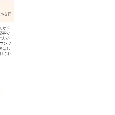
ン
ガルを目
のか？
記事で
す人が
 マンツ
伸ばし
注目され