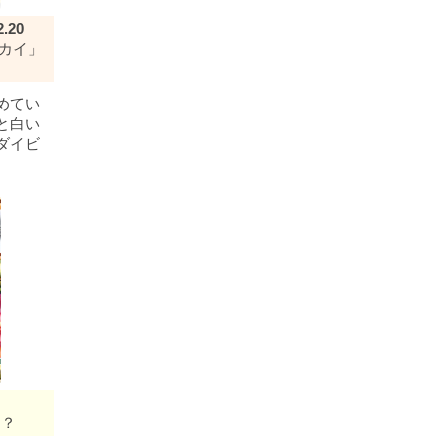
2.20
ラカイ」
めてい
と白い
ダイビ
！？