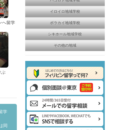
バコロド地域学校
イロイロ地域学校
ンへ留学
ボラカイ地域学校
シキホール地域学校
その他の地域
学ぶ
留学
は同