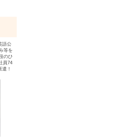
英語公
み等を
段のひ
社員74
派遣！