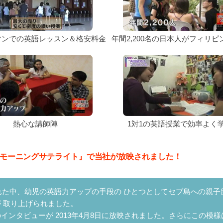
マンでの英語レッスン＆格安料金
年間2,200名の日本人がフィリピ
熱心な講師陣
1対1の英語授業で効率よく
モーニングサテライト』で当社が放映されました！
れた中、幼児の英語力アップの手段の ひとつとしてセブ島への親子
が 取り上げられました。
ンタビューが 2013年4月8日に放映されました。さらにこの模様