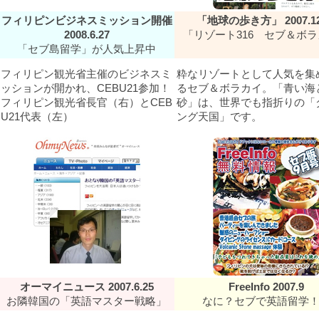
フィリピンビジネスミッション開催
「地球の歩き方」
2007.1
2008.6.27
「リゾート316 セブ＆ボ
「セブ島留学」が人気上昇中
フィリピン観光省主催のビジネスミ
粋なリゾートとして人気を集
ッションが開かれ、CEBU21参加！
るセブ＆ボラカイ。「青い海
フィリピン観光省長官（右）とCEB
砂」は、世界でも指折りの「
U21代表（左）
ング天国」です。
オーマイニュース
2007.6.25
FreeInfo 2007.9
お隣韓国の「英語マスター戦略」
なに？セブで英語留学