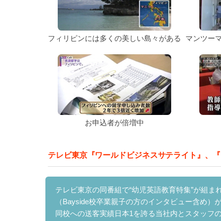
フィリピンには多くの美しい島々がある
マンツー
お申込者が倍増中
テレビ東京『ワールドビジネスサテライト』、『
テレビ東京の同番組で“幼児英語教育特集”が組ま
（Bayside校卒業親子の方のインタビュー含め）
同校への送客実績日本1を誇る当社内とスタッフのイ