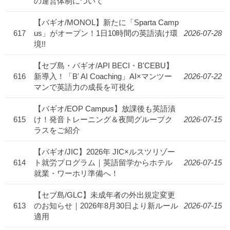
の運営体制について
【バギオ/MONOL】新たに「Sparta Camp
617
us」がオープン！1日10時間の英語漬け環
2026-07-28
境!!
【セブ島・バギオ/API BECI・B'CEBU】
616
新導入！「B' AI Coaching」AI×マンツー
2026-07-22
マンで英語力の成長を可視化
【バギオ/EOP Campus】放課後も英語漬
615
け！発音トレーニング＆夜間グループク
2026-07-15
ラスをご紹介
【バギオ/JIC】2026年 JIC×ルスツリゾー
614
ト就労プログラム｜英語留学からホテル
2026-07-15
就業・ワーホリ準備へ！
【セブ島/GLC】未成年者の外出規定変更
613
のお知らせ｜2026年8月30日より新ルール
2026-07-15
適用