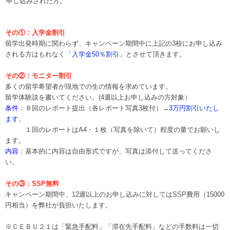
申し込みされた方。
その①：入学金割引
留学出発時期に関わらず、キャンペーン期間中に上記の3校にお申し込み
される方
はもれなく「
入学金50％割引
」とさせて頂きます。
その②：モニター割引
多くの留学希望者が現地での生の情報を求めています。
留学体験談を書いてください。(4週以上お申し込みの方対象）
条件
：８回のレポート提出（各レポート写真3枚付）→
3万円割引いたし
ます
。
１回のレポートはA4・１枚（写真を除いて）程度の量でお願いし
ます。
内容
：基本的に内容は自由形式ですが、写真は添付して送ってくださ
い。
その③：SSP無料
キャンペーン期間中、
12週以上のお申し込みに対してはSSP費用（15000
円相当）を弊社が負担いたします。
※ＣＥＢＵ２１は「緊急手配料」「滞在先手配料」などの手数料は一切