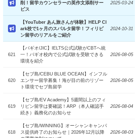
削！留学カウンセラーの英作文添削サー
2025-03-24
ビス
【YouTuber あん旅さんが体験】HELP Cl
ark校で1ヶ月のスパルタ留学！フィリピ
2024-10-31
ン留学のリアルをご紹介
【バギオ/JIC】IELTS公式試験がCBTへ統
621
一！バギオ校内で公式試験を受験できる
2026-08-05
環境を紹介
【セブ島/CEBU BLUE OCEAN】インフル
620
エンサー留学募集！海が目の前のリゾー
2026-08-05
ト環境でセブ島留学
【セブ島/EV Academy】5週間以上のフィ
619
リピン留学は要確認！ARP（本人確認手
2026-08-04
続き）義務化のお知らせ
【セブ島/WINNING】オーシャンキャンパ
618
ス提供終了のお知らせ｜2026年12月以降
2026-08-03