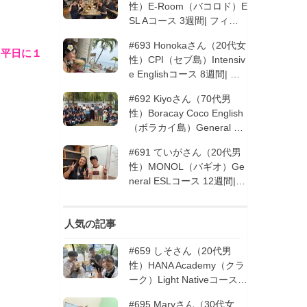
性）E-Room（バコロド）E
SL Aコース 3週間| フィリ
ピン留学
#693 Honokaさん（20代女
（
平日に１
性）CPI（セブ島）Intensiv
e Englishコース 8週間| フ
ィリピン留学
#692 Kiyoさん（70代男
性）Boracay Coco English
（ボラカイ島）General En
glishコース 2週間（フィリ
#691 ていがさん（20代男
ピン留学5回目リピータ
性）MONOL（バギオ）Ge
ー）| フィリピン留学
neral ESLコース 12週間|
フィリピン留学
人気の記事
#659 しそさん（20代男
性）HANA Academy（クラ
ーク）Light Nativeコース 4
週間 | フィリピン留学
#695 Maryさん（30代女