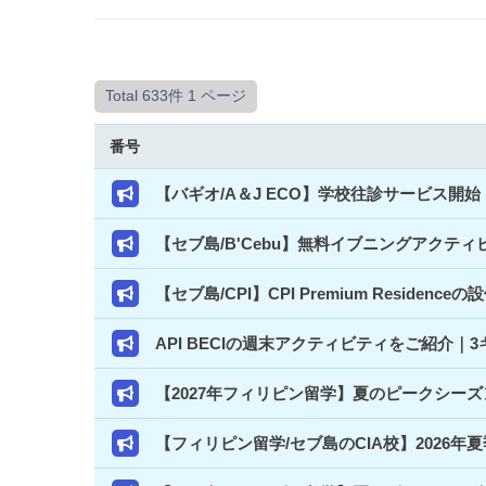
Total 633件
1 ページ
番号
【バギオ/A＆J ECO】学校往診サービス
【セブ島/B'Cebu】無料イブニングアクテ
【セブ島/CPI】CPI Premium Resi
API BECIの週末アクティビティをご紹介
【2027年フィリピン留学】夏のピークシー
【フィリピン留学/セブ島のCIA校】2026年