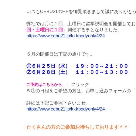
いつもCEBU21のHPを御覧頂きまして誠にありがと
弊社では月に１回、土曜日に留学説明会を開催してお
回・土曜日に１回
）開催する事となりました。
https://www.cebu21.jp/kkkbodyonly4/24
６月の開催日は下記の通りです。
①６月２５日（水） １９：００～２１：００
②６月２８日（土） １１：００～１３：００
←クリック
ご予約はこちらから
※①の日程をご希望の方は、お申し込みフォームの「
詳細は下記ご参照下さいませ。
https://www.cebu21.jp/kkkbodyonly4/24
たくさんの方のご参加お待ちしております＾＾