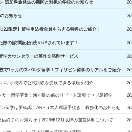
ズン 追加料金発生の期間と対象の学校のお知らせ
20
定のお知らせ
20
EBU21限定】留学申込者全員もらえる特典のご紹介！
20
際の[訪問記]が続々UPされています！
20
留学カウンセラーの英作文添削サービス
20
Clark校で1ヶ月のスパルタ留学！フィリピン留学のリアルをご紹介
20
統一！バギオ校内で公式試験を受験できる環境を紹介
20
フルエンサー留学募集！海が目の前のリゾート環境でセブ島留学
20
ィリピン留学は要確認！ARP（本人確認手続き）義務化のお知らせ
20
提供終了のお知らせ｜2026年12月以降の運営体制について
20