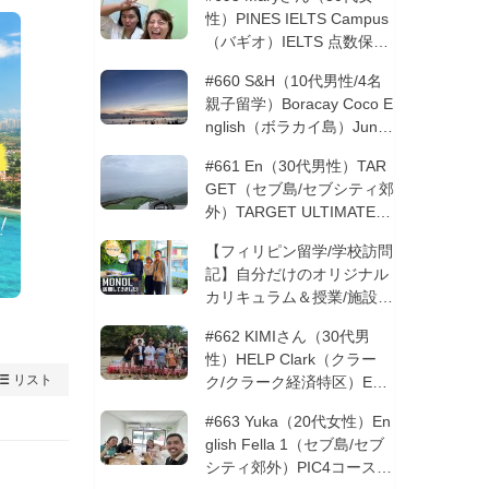
性）PINES IELTS Campus
（バギオ）IELTS 点数保証
12週間| フィリピン留学
#660 S&H（10代男性/4名
親子留学）Boracay Coco E
nglish（ボラカイ島）Junio
rコース 12週間 | フィリピ
#661 En（30代男性）TAR
ン留学
GET（セブ島/セブシティ郊
外）TARGET ULTIMATE 8
コース 3週間 | フィリピン
【フィリピン留学/学校訪問
留学
記】自分だけのオリジナル
カリキュラム＆授業/施設の
質もこだわりたい方必見！
#662 KIMIさん（30代男
─MONOLを徹底取材！
性）HELP Clark（クラー
リスト
ク/クラーク経済特区）ESL
コース 8週間+10週間バギ
#663 Yuka（20代女性）En
オの他校に転校 | フィリピ
glish Fella 1（セブ島/セブ
ン留学
シティ郊外）PIC4コース 8