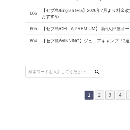
【セブ島/English fella】2026年7
606
おすすめ！
605
【セブ島/CELLA PREMIUM】 新6人部屋
604
【セブ島/WINNING】ジュニアキャンプ「
次
最後
次の検索
2
3
4
1