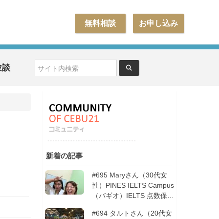
無料相談
お申し込み
験談
新着の記事
#695 Maryさん（30代女
性）PINES IELTS Campus
（バギオ）IELTS 点数保証
12週間| フィリピン留学
#694 タルトさん（20代女