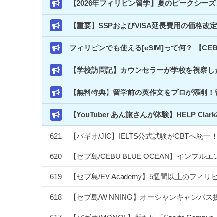
【2026年フィリピン留学】夏のピークシー
【重要】SSPおよびVISA延長費用の価格改
フィリピンでも使える[eSIM]って何？ 【C
【学校訪問記】カウンセラーが学校を視察した
【無料特典】留学前の英作文をプロが添削！
【YouTuber あん旅さんが体験】HELP 
621
【バギオ/JIC】IELTS公式試験がCBTへ
620
【セブ島/CEBU BLUE OCEAN】イン
619
【セブ島/EV Academy】5週間以上のフ
618
【セブ島/WINNING】オーシャンキャンパス