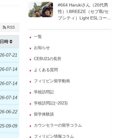
週間| フィリピン留学
#664 Harukiさん（20代男
性）I.BREEZE（セブ島/セ
ブシティ）Light ESLコース
8週間| フィリピン留学
RSS
一覧
日時
お知らせ
26-07-21
CEBU21の長所
26-07-14
よくある質問
フィリピン留学動画
26-07-14
学校訪問記
26-07-14
学校訪問記(~2023)
26-06-22
留学体験談
カウンセラーの留学コラム
25-09-09
フィリピン情報コラム