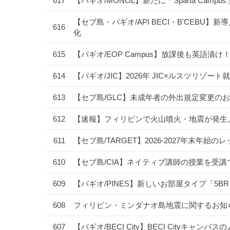
617
【バギオ/MONOL】新たに「Sparta Camp
【セブ島・バギオ/API BECI・B'CEBU】新導
616
化
615
【バギオ/EOP Campus】放課後も英語
614
【バギオ/JIC】2026年 JIC×ルスツリ
613
【セブ島/GLC】未成年者の外出規定変更のお
612
【速報】フィリピンで火山噴火・地震が発生
611
【セブ島/TARGET】2026-2027年末
610
【セブ島/CIA】ネイティブ講師の授業を受
609
【バギオ/PINES】新しいお部屋タイプ「5B
608
フィリピン・ミンダナオ島地震に関するお知
607
【バギオ/BECI City】BECI Cityキャ