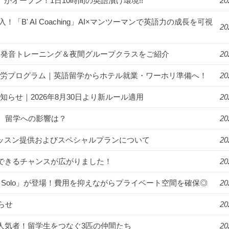
us」がオープン！1日10時間の英語漬け環境!!
20
入！「B' AI Coaching」AI×マンツーマンで英語力の成長を可視
20
漬け！発音トレーニング＆夜間グループクラスをご紹介
20
ゾート就労プログラム｜英語留学からホテル就業・ワーホリ準備へ！
20
知らせ｜2026年8月30日より新ルール適用
20
。留学への影響は？
20
年始のレッスン提供およびスペシャルプランについて
20
講できるチャンスが広がりました！
20
R Solo」が登場！費用を抑えながらプライベート空間を確保◎
20
らせ
20
ンパスの人気者！留学生をつなぐ3匹の仲間たち
20