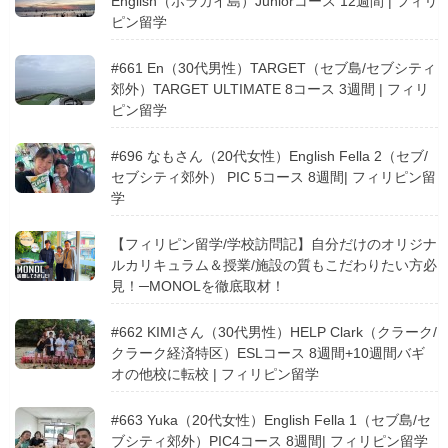
English（ボラカイ島）Juniorコース 12週間 | フィリ
ピン留学
#661 En（30代男性）TARGET（セブ島/セブシティ
郊外）TARGET ULTIMATE 8コース 3週間 | フィリ
ピン留学
#696 なもさん（20代女性）English Fella 2（セブ/
セブシティ郊外） PIC 5コース 8週間| フィリピン留
学
【フィリピン留学/学校訪問記】自分だけのオリジナ
ルカリキュラム＆授業/施設の質もこだわりたい方必
見！─MONOLを徹底取材！
#662 KIMIさん（30代男性）HELP Clark（クラーク/
クラーク経済特区）ESLコース 8週間+10週間バギ
オの他校に転校 | フィリピン留学
#663 Yuka（20代女性）English Fella 1（セブ島/セ
ブシティ郊外）PIC4コース 8週間| フィリピン留学