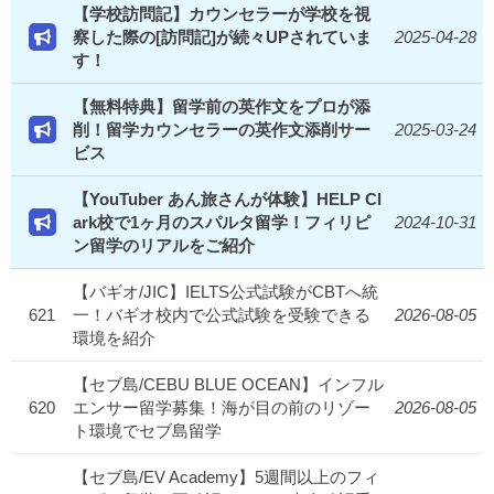
【学校訪問記】カウンセラーが学校を視
察した際の[訪問記]が続々UPされていま
2025-04-28
す！
【無料特典】留学前の英作文をプロが添
削！留学カウンセラーの英作文添削サー
2025-03-24
ビス
【YouTuber あん旅さんが体験】HELP Cl
ark校で1ヶ月のスパルタ留学！フィリピ
2024-10-31
ン留学のリアルをご紹介
【バギオ/JIC】IELTS公式試験がCBTへ統
621
一！バギオ校内で公式試験を受験できる
2026-08-05
環境を紹介
【セブ島/CEBU BLUE OCEAN】インフル
620
エンサー留学募集！海が目の前のリゾー
2026-08-05
ト環境でセブ島留学
【セブ島/EV Academy】5週間以上のフィ