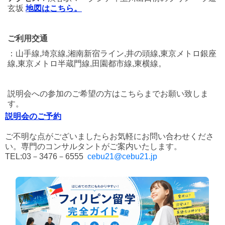
玄坂
地図はこちら。
ご利用交通
：山手線,埼京線,湘南新宿ライン,井の頭線,東京メトロ銀座
線,東京メトロ半蔵門線,田園都市線,東横線。
説明会への参加のご希望の方はこちらまでお願い致しま
す。
説明会のご予約
ご不明な点がございましたらお気軽にお問い合わせくださ
い。専門のコンサルタントがご案内いたします。
TEL:03－3476－6555
cebu21@cebu21.jp