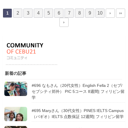
2
3
4
5
6
7
8
9
10
1
新着の記事
#696 なもさん（20代女性）English Fella 2（セブ/
セブシティ郊外） PIC 5コース 8週間| フィリピン留
学
#695 Maryさん（30代女性）PINES IELTS Campus
（バギオ）IELTS 点数保証 12週間| フィリピン留学