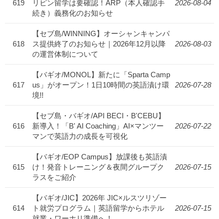
619
リピン留学は要確認！ARP（本人確認手
2026-08-04
続き）義務化のお知らせ
【セブ島/WINNING】オーシャンキャンパ
618
ス提供終了のお知らせ｜2026年12月以降
2026-08-03
の運営体制について
【バギオ/MONOL】新たに「Sparta Camp
617
us」がオープン！1日10時間の英語漬け環
2026-07-28
境!!
【セブ島・バギオ/API BECI・B'CEBU】
616
新導入！「B' AI Coaching」AI×マンツー
2026-07-22
マンで英語力の成長を可視化
【バギオ/EOP Campus】放課後も英語漬
615
け！発音トレーニング＆夜間グループク
2026-07-15
ラスをご紹介
【バギオ/JIC】2026年 JIC×ルスツリゾー
614
ト就労プログラム｜英語留学からホテル
2026-07-15
就業・ワーホリ準備へ！