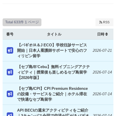
Total 633件
1 ページ
RSS
番号
タイトル
日時
【バギオ/A＆J ECO】学校往診サービス
開始｜日本人看護師サポートで安心のフ
2026-07-21
ィリピン留学
【セブ島/B'Cebu】無料イブニングアクテ
ィビティ｜授業後も楽しめるセブ島留学
2026-07-14
【2026年版】
【セブ島/CPI】CPI Premium Residence
の設備・サービスをご紹介｜ホテル滞在
2026-07-14
で快適なセブ島留学
API BECIの週末アクティビティをご紹介
｜3キャンパス合同で交流が広がるバギオ
2026-07-14