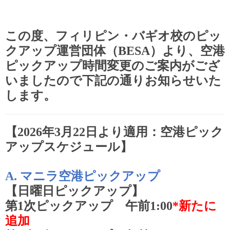
この度、フィリピン・バギオ校のピッ
クアップ運営団体（
BESA
）より、空港
ピックアップ時間変更のご案内がござ
いましたので下記の通りお知らせいた
します。
【
2026
年
3
月
22
日より適用：空港ピック
アップスケジュール】
A.
マニラ空港ピックアップ
【日曜日ピックアップ】
第
1
次ピックアップ 午前
1:00
*
新たに
追加