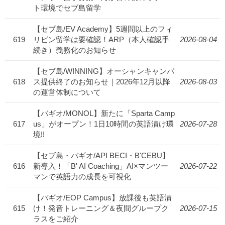
ト環境でセブ島留学
【セブ島/EV Academy】5週間以上のフィ
619
リピン留学は要確認！ARP（本人確認手
2026-08-04
続き）義務化のお知らせ
【セブ島/WINNING】オーシャンキャンパ
618
ス提供終了のお知らせ｜2026年12月以降
2026-08-03
の運営体制について
【バギオ/MONOL】新たに「Sparta Camp
617
us」がオープン！1日10時間の英語漬け環
2026-07-28
境!!
【セブ島・バギオ/API BECI・B'CEBU】
616
新導入！「B' AI Coaching」AI×マンツー
2026-07-22
マンで英語力の成長を可視化
【バギオ/EOP Campus】放課後も英語漬
615
け！発音トレーニング＆夜間グループク
2026-07-15
ラスをご紹介