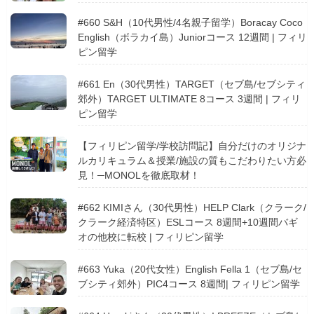
#660 S&H（10代男性/4名親子留学）Boracay Coco
English（ボラカイ島）Juniorコース 12週間 | フィリ
ピン留学
#661 En（30代男性）TARGET（セブ島/セブシティ
郊外）TARGET ULTIMATE 8コース 3週間 | フィリ
ピン留学
【フィリピン留学/学校訪問記】自分だけのオリジナ
ルカリキュラム＆授業/施設の質もこだわりたい方必
見！─MONOLを徹底取材！
#662 KIMIさん（30代男性）HELP Clark（クラーク/
クラーク経済特区）ESLコース 8週間+10週間バギ
オの他校に転校 | フィリピン留学
#663 Yuka（20代女性）English Fella 1（セブ島/セ
ブシティ郊外）PIC4コース 8週間| フィリピン留学