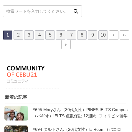
2
3
4
5
6
7
8
9
10
1
新着の記事
#695 Maryさん（30代女性）PINES IELTS Campus
（バギオ）IELTS 点数保証 12週間| フィリピン留学
#694 タルトさん（20代女性）E-Room（バコロ