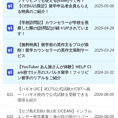
フィリピンでも使える[eSIM]って何？
【CEBU21限定】留学申込者全員もらえ
2025-05-08
る特典のご紹介！
【学校訪問記】カウンセラーが学校を視
察した際の[訪問記]が続々UPされていま
2025-04-28
す！
【無料特典】留学前の英作文をプロが添
削！留学カウンセラーの英作文添削サー
2025-03-24
ビス
【YouTuber あん旅さんが体験】HELP Cl
ark校で1ヶ月のスパルタ留学！フィリピ
2024-10-31
ン留学のリアルをご紹介
【バギオ/JIC】IELTS公式試験がCBTへ統
621
一！バギオ校内で公式試験を受験できる
2026-08-05
環境を紹介
【セブ島/CEBU BLUE OCEAN】インフル
620
エンサー留学募集！海が目の前のリゾー
2026-08-05