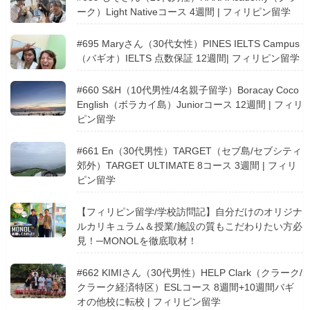
ーク）Light Nativeコース 4週間 | フィリピン留学
#695 Maryさん（30代女性）PINES IELTS Campus
（バギオ）IELTS 点数保証 12週間| フィリピン留学
#660 S&H（10代男性/4名親子留学）Boracay Coco
English（ボラカイ島）Juniorコース 12週間 | フィリ
ピン留学
#661 En（30代男性）TARGET（セブ島/セブシティ
郊外）TARGET ULTIMATE 8コース 3週間 | フィリ
ピン留学
【フィリピン留学/学校訪問記】自分だけのオリジナ
ルカリキュラム＆授業/施設の質もこだわりたい方必
見！─MONOLを徹底取材！
#662 KIMIさん（30代男性）HELP Clark（クラーク/
クラーク経済特区）ESLコース 8週間+10週間バギ
オの他校に転校 | フィリピン留学