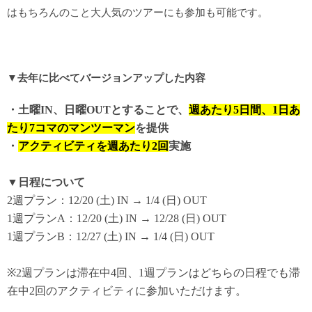
はもちろんのこと大人気のツアーにも参加も可能です。
▼去年に比べてバージョンアップした内容
・土曜
IN
、日曜
OUT
とすることで、
週あたり
5
日間、
1
日あ
たり
7
コマのマンツーマン
を提供
・
アクティビティを週あたり
2
回
実施
▼日程について
2
週プラン：
12/20 (
土
) IN → 1/4 (
日
) OUT
1
週プラン
A
：
12/20 (
土
) IN → 12/28 (
日
) OUT
1
週プラン
B
：
12/27 (
土
) IN → 1/4 (
日
) OUT
※2
週プランは滞在中
4
回、
1
週プランはどちらの日程でも滞
在中
2
回のアクティビティに参加いただけます。