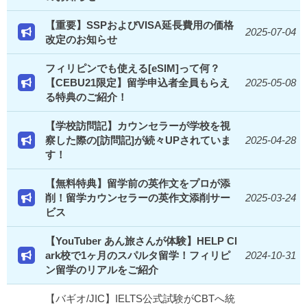
【重要】SSPおよびVISA延長費用の価格
2025-07-04
改定のお知らせ
フィリピンでも使える[eSIM]って何？
【CEBU21限定】留学申込者全員もらえ
2025-05-08
る特典のご紹介！
【学校訪問記】カウンセラーが学校を視
察した際の[訪問記]が続々UPされていま
2025-04-28
す！
【無料特典】留学前の英作文をプロが添
削！留学カウンセラーの英作文添削サー
2025-03-24
ビス
【YouTuber あん旅さんが体験】HELP Cl
ark校で1ヶ月のスパルタ留学！フィリピ
2024-10-31
ン留学のリアルをご紹介
【バギオ/JIC】IELTS公式試験がCBTへ統