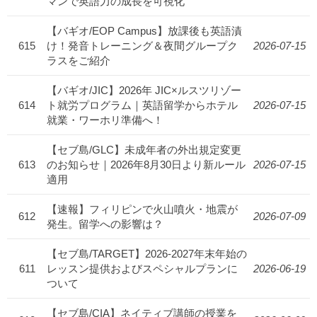
マンで英語力の成長を可視化
【バギオ/EOP Campus】放課後も英語漬
615
け！発音トレーニング＆夜間グループク
2026-07-15
ラスをご紹介
【バギオ/JIC】2026年 JIC×ルスツリゾー
614
ト就労プログラム｜英語留学からホテル
2026-07-15
就業・ワーホリ準備へ！
【セブ島/GLC】未成年者の外出規定変更
613
のお知らせ｜2026年8月30日より新ルール
2026-07-15
適用
【速報】フィリピンで火山噴火・地震が
612
2026-07-09
発生。留学への影響は？
【セブ島/TARGET】2026-2027年末年始の
611
レッスン提供およびスペシャルプランに
2026-06-19
ついて
【セブ島/CIA】ネイティブ講師の授業を