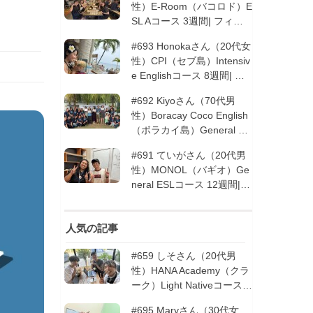
性）E-Room（バコロド）E
SL Aコース 3週間| フィリ
ピン留学
#693 Honokaさん（20代女
性）CPI（セブ島）Intensiv
e Englishコース 8週間| フ
ィリピン留学
#692 Kiyoさん（70代男
性）Boracay Coco English
（ボラカイ島）General En
glishコース 2週間（フィリ
#691 ていがさん（20代男
ピン留学5回目リピータ
性）MONOL（バギオ）Ge
ー）| フィリピン留学
neral ESLコース 12週間|
フィリピン留学
人気の記事
#659 しそさん（20代男
性）HANA Academy（クラ
ーク）Light Nativeコース 4
週間 | フィリピン留学
#695 Maryさん（30代女