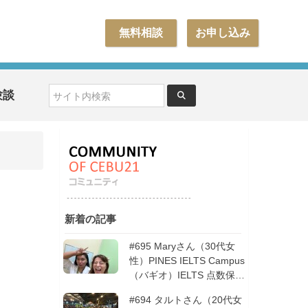
無料相談
お申し込み
験談
新着の記事
#695 Maryさん（30代女
性）PINES IELTS Campus
（バギオ）IELTS 点数保証
12週間| フィリピン留学
#694 タルトさん（20代女