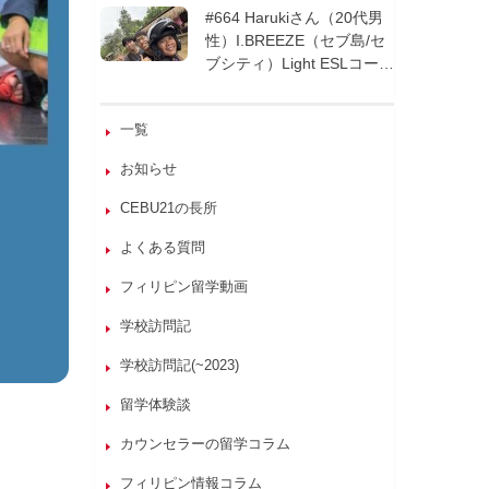
週間| フィリピン留学
#664 Harukiさん（20代男
性）I.BREEZE（セブ島/セ
ブシティ）Light ESLコース
8週間| フィリピン留学
一覧
お知らせ
CEBU21の長所
よくある質問
フィリピン留学動画
学校訪問記
学校訪問記(~2023)
留学体験談
カウンセラーの留学コラム
フィリピン情報コラム