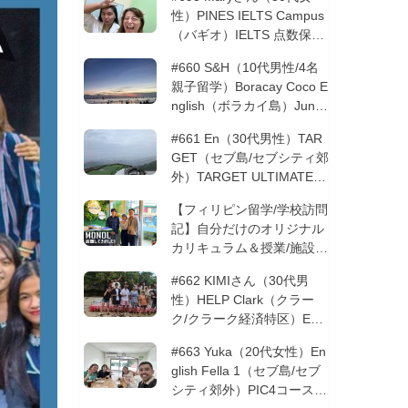
性）PINES IELTS Campus
（バギオ）IELTS 点数保証
12週間| フィリピン留学
#660 S&H（10代男性/4名
親子留学）Boracay Coco E
nglish（ボラカイ島）Junio
rコース 12週間 | フィリピ
#661 En（30代男性）TAR
ン留学
GET（セブ島/セブシティ郊
外）TARGET ULTIMATE 8
コース 3週間 | フィリピン
【フィリピン留学/学校訪問
留学
記】自分だけのオリジナル
カリキュラム＆授業/施設の
質もこだわりたい方必見！
#662 KIMIさん（30代男
─MONOLを徹底取材！
性）HELP Clark（クラー
ク/クラーク経済特区）ESL
コース 8週間+10週間バギ
#663 Yuka（20代女性）En
オの他校に転校 | フィリピ
glish Fella 1（セブ島/セブ
ン留学
シティ郊外）PIC4コース 8