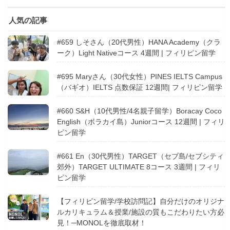
人気の記事
#659 しそさん（20代男性）HANA Academy（クラ
ーク）Light Nativeコース 4週間 | フィリピン留学
#695 Maryさん（30代女性）PINES IELTS Campus
（バギオ）IELTS 点数保証 12週間| フィリピン留学
#660 S&H（10代男性/4名親子留学）Boracay Coco
English（ボラカイ島）Juniorコース 12週間 | フィリ
ピン留学
#661 En（30代男性）TARGET（セブ島/セブシティ
郊外）TARGET ULTIMATE 8コース 3週間 | フィリ
ピン留学
【フィリピン留学/学校訪問記】自分だけのオリジナ
ルカリキュラム＆授業/施設の質もこだわりたい方必
見！─MONOLを徹底取材！