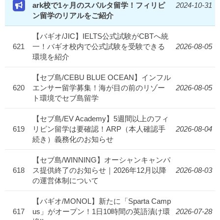
ark校で1ヶ月のスパルタ留学！フィリピ
2024-10-31
ン留学のリアルをご紹介
【バギオ/JIC】IELTS公式試験がCBTへ統
621
一！バギオ校内で公式試験を受験できる
2026-08-05
環境を紹介
【セブ島/CEBU BLUE OCEAN】インフル
620
エンサー留学募集！海が目の前のリゾー
2026-08-05
ト環境でセブ島留学
【セブ島/EV Academy】5週間以上のフィ
619
リピン留学は要確認！ARP（本人確認手
2026-08-04
続き）義務化のお知らせ
【セブ島/WINNING】オーシャンキャンパ
618
ス提供終了のお知らせ｜2026年12月以降
2026-08-03
の運営体制について
【バギオ/MONOL】新たに「Sparta Camp
617
us」がオープン！1日10時間の英語漬け環
2026-07-28