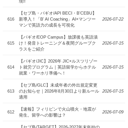
境!!
【セブ島・バギオ/API BECI・B'CEBU】
616
新導入！「B' AI Coaching」AI×マンツー
2026-07-22
マンで英語力の成長を可視化
【バギオ/EOP Campus】放課後も英語漬
615
け！発音トレーニング＆夜間グループク
2026-07-15
ラスをご紹介
【バギオ/JIC】2026年 JIC×ルスツリゾー
614
ト就労プログラム｜英語留学からホテル
2026-07-15
就業・ワーホリ準備へ！
【セブ島/GLC】未成年者の外出規定変更
613
のお知らせ｜2026年8月30日より新ルール
2026-07-15
適用
【速報】フィリピンで火山噴火・地震が
612
2026-07-09
発生。留学への影響は？
【セブ島/TARGET】2026-2027年末年始の