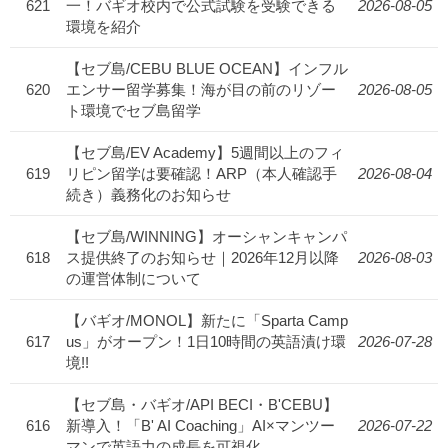
621
一！バギオ校内で公式試験を受験できる
2026-08-05
環境を紹介
【セブ島/CEBU BLUE OCEAN】インフル
620
エンサー留学募集！海が目の前のリゾー
2026-08-05
ト環境でセブ島留学
【セブ島/EV Academy】5週間以上のフィ
619
リピン留学は要確認！ARP（本人確認手
2026-08-04
続き）義務化のお知らせ
【セブ島/WINNING】オーシャンキャンパ
618
ス提供終了のお知らせ｜2026年12月以降
2026-08-03
の運営体制について
【バギオ/MONOL】新たに「Sparta Camp
617
us」がオープン！1日10時間の英語漬け環
2026-07-28
境!!
【セブ島・バギオ/API BECI・B'CEBU】
616
新導入！「B' AI Coaching」AI×マンツー
2026-07-22
マンで英語力の成長を可視化