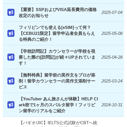
【重要】SSPおよびVISA延長費用の価格
2025-07-04
改定のお知らせ
フィリピンでも使える[eSIM]って何？
【CEBU21限定】留学申込者全員もらえ
2025-05-08
る特典のご紹介！
【学校訪問記】カウンセラーが学校を視
察した際の[訪問記]が続々UPされていま
2025-04-28
す！
【無料特典】留学前の英作文をプロが添
削！留学カウンセラーの英作文添削サー
2025-03-24
ビス
【YouTuber あん旅さんが体験】HELP Cl
ark校で1ヶ月のスパルタ留学！フィリピ
2024-10-31
ン留学のリアルをご紹介
【バギオ/JIC】IELTS公式試験がCBTへ統