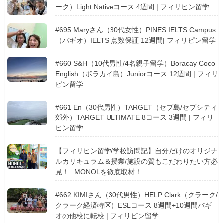
ーク）Light Nativeコース 4週間 | フィリピン留学
#695 Maryさん（30代女性）PINES IELTS Campus
（バギオ）IELTS 点数保証 12週間| フィリピン留学
#660 S&H（10代男性/4名親子留学）Boracay Coco
English（ボラカイ島）Juniorコース 12週間 | フィリ
ピン留学
#661 En（30代男性）TARGET（セブ島/セブシティ
郊外）TARGET ULTIMATE 8コース 3週間 | フィリ
ピン留学
【フィリピン留学/学校訪問記】自分だけのオリジナ
ルカリキュラム＆授業/施設の質もこだわりたい方必
見！─MONOLを徹底取材！
#662 KIMIさん（30代男性）HELP Clark（クラーク/
クラーク経済特区）ESLコース 8週間+10週間バギ
オの他校に転校 | フィリピン留学