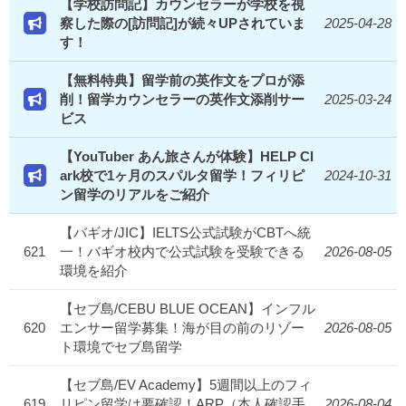
【学校訪問記】カウンセラーが学校を視
察した際の[訪問記]が続々UPされていま
2025-04-28
す！
【無料特典】留学前の英作文をプロが添
削！留学カウンセラーの英作文添削サー
2025-03-24
ビス
【YouTuber あん旅さんが体験】HELP Cl
ark校で1ヶ月のスパルタ留学！フィリピ
2024-10-31
ン留学のリアルをご紹介
【バギオ/JIC】IELTS公式試験がCBTへ統
621
一！バギオ校内で公式試験を受験できる
2026-08-05
環境を紹介
【セブ島/CEBU BLUE OCEAN】インフル
620
エンサー留学募集！海が目の前のリゾー
2026-08-05
ト環境でセブ島留学
【セブ島/EV Academy】5週間以上のフィ
619
リピン留学は要確認！ARP（本人確認手
2026-08-04