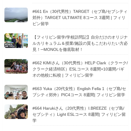
#661 En（30代男性）TARGET（セブ島/セブシティ
郊外）TARGET ULTIMATE 8コース 3週間 | フィリ
ピン留学
【フィリピン留学/学校訪問記】自分だけのオリジナ
ルカリキュラム＆授業/施設の質もこだわりたい方必
見！─MONOLを徹底取材！
#662 KIMIさん（30代男性）HELP Clark（クラーク/
クラーク経済特区）ESLコース 8週間+10週間バギ
オの他校に転校 | フィリピン留学
#663 Yuka（20代女性）English Fella 1（セブ島/セ
ブシティ郊外）PIC4コース 8週間| フィリピン留学
#664 Harukiさん（20代男性）I.BREEZE（セブ島/
セブシティ）Light ESLコース 8週間| フィリピン留
学