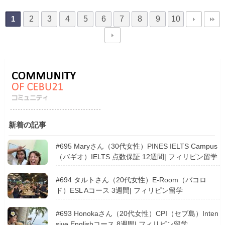
2
3
4
5
6
7
8
9
10
1
新着の記事
#695 Maryさん（30代女性）PINES IELTS Campus
（バギオ）IELTS 点数保証 12週間| フィリピン留学
#694 タルトさん（20代女性）E-Room（バコロ
ド）ESL Aコース 3週間| フィリピン留学
#693 Honokaさん（20代女性）CPI（セブ島）Inten
sive Englishコース 8週間| フィリピン留学