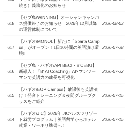
続き）義務化のお知らせ
【セブ島/WINNING】オーシャンキャンパ
618
ス提供終了のお知らせ｜2026年12月以降
2026-08-03
の運営体制について
【バギオ/MONOL】新たに「Sparta Camp
617
us」がオープン！1日10時間の英語漬け環
2026-07-28
境!!
【セブ島・バギオ/API BECI・B'CEBU】
616
新導入！「B' AI Coaching」AI×マンツー
2026-07-22
マンで英語力の成長を可視化
【バギオ/EOP Campus】放課後も英語漬
615
け！発音トレーニング＆夜間グループク
2026-07-15
ラスをご紹介
【バギオ/JIC】2026年 JIC×ルスツリゾー
614
ト就労プログラム｜英語留学からホテル
2026-07-15
就業・ワーホリ準備へ！