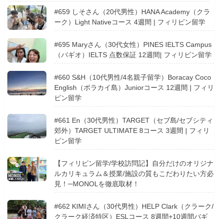
#659 しそさん（20代男性）HANA Academy（クラ
ーク）Light Nativeコース 4週間 | フィリピン留学
#695 Maryさん（30代女性）PINES IELTS Campus
（バギオ）IELTS 点数保証 12週間| フィリピン留学
#660 S&H（10代男性/4名親子留学）Boracay Coco
English（ボラカイ島）Juniorコース 12週間 | フィリ
ピン留学
#661 En（30代男性）TARGET（セブ島/セブシティ
郊外）TARGET ULTIMATE 8コース 3週間 | フィリ
ピン留学
【フィリピン留学/学校訪問記】自分だけのオリジナ
ルカリキュラム＆授業/施設の質もこだわりたい方必
見！─MONOLを徹底取材！
#662 KIMIさん（30代男性）HELP Clark（クラーク/
クラーク経済特区）ESLコース 8週間+10週間バギ