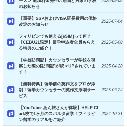
ーズン 追加料金発生の期間と対象の学校
2025-09-05
のお知らせ
【重要】SSPおよびVISA延長費用の価格
2025-07-04
改定のお知らせ
フィリピンでも使える[eSIM]って何？
【CEBU21限定】留学申込者全員もらえ
2025-05-08
る特典のご紹介！
【学校訪問記】カウンセラーが学校を視
察した際の[訪問記]が続々UPされていま
2025-04-28
す！
【無料特典】留学前の英作文をプロが添
削！留学カウンセラーの英作文添削サー
2025-03-24
ビス
【YouTuber あん旅さんが体験】HELP Cl
ark校で1ヶ月のスパルタ留学！フィリピ
2024-10-31
ン留学のリアルをご紹介