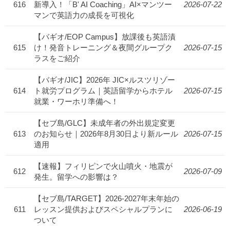
616
新導入！「B' AI Coaching」AI×マンツー
2026-07-22
マンで英語力の成長を可視化
【バギオ/EOP Campus】放課後も英語漬
615
け！発音トレーニング＆夜間グループク
2026-07-15
ラスをご紹介
【バギオ/JIC】2026年 JIC×ルスツリゾー
614
ト就労プログラム｜英語留学からホテル
2026-07-15
就業・ワーホリ準備へ！
【セブ島/GLC】未成年者の外出規定変更
613
のお知らせ｜2026年8月30日より新ルール
2026-07-15
適用
【速報】フィリピンで火山噴火・地震が
612
2026-07-09
発生。留学への影響は？
【セブ島/TARGET】2026-2027年末年始の
611
レッスン提供およびスペシャルプランに
2026-06-19
ついて