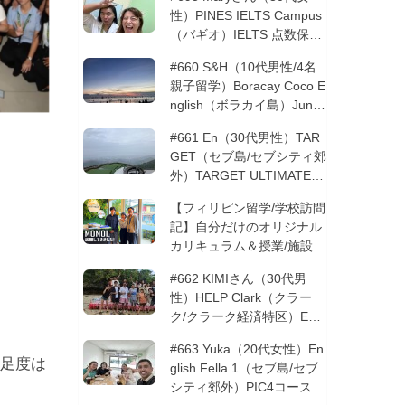
性）PINES IELTS Campus
（バギオ）IELTS 点数保証
12週間| フィリピン留学
#660 S&H（10代男性/4名
親子留学）Boracay Coco E
nglish（ボラカイ島）Junio
rコース 12週間 | フィリピ
#661 En（30代男性）TAR
ン留学
GET（セブ島/セブシティ郊
外）TARGET ULTIMATE 8
コース 3週間 | フィリピン
【フィリピン留学/学校訪問
留学
記】自分だけのオリジナル
カリキュラム＆授業/施設の
質もこだわりたい方必見！
#662 KIMIさん（30代男
─MONOLを徹底取材！
性）HELP Clark（クラー
ク/クラーク経済特区）ESL
コース 8週間+10週間バギ
#663 Yuka（20代女性）En
オの他校に転校 | フィリピ
足度は
glish Fella 1（セブ島/セブ
ン留学
シティ郊外）PIC4コース 8