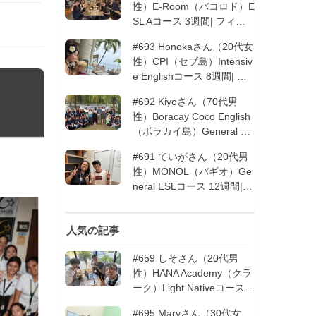
性）E-Room（バコロド）E
SL Aコース 3週間| フィリ
ピン留学
#693 Honokaさん（20代女
性）CPI（セブ島）Intensiv
e Englishコース 8週間| フ
ィリピン留学
#692 Kiyoさん（70代男
性）Boracay Coco English
（ボラカイ島）General En
glishコース 2週間（フィリ
#691 ていがさん（20代男
ピン留学5回目リピータ
性）MONOL（バギオ）Ge
ー）| フィリピン留学
neral ESLコース 12週間|
フィリピン留学
人気の記事
#659 しそさん（20代男
性）HANA Academy（クラ
ーク）Light Nativeコース 4
週間 | フィリピン留学
#695 Maryさん（30代女