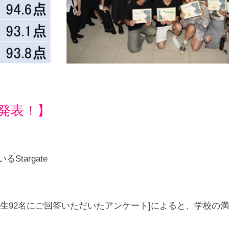
果発表！】
targate
4年の卒業生92名にご回答いただいたアンケート]によると、学校の
満