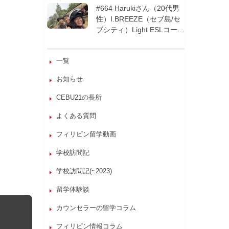
週間| フィリピン留学
#664 Harukiさん（20代男
性）I.BREEZE（セブ島/セ
ブシティ）Light ESLコース
8週間| フィリピン留学
一覧
お知らせ
CEBU21の長所
よくある質問
フィリピン留学動画
学校訪問記
学校訪問記(~2023)
留学体験談
カウンセラーの留学コラム
フィリピン情報コラム