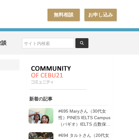
無料相談
お申し込み
験談
新着の記事
#695 Maryさん（30代女
性）PINES IELTS Campus
（バギオ）IELTS 点数保証
12週間| フィリピン留学
#694 タルトさん（20代女