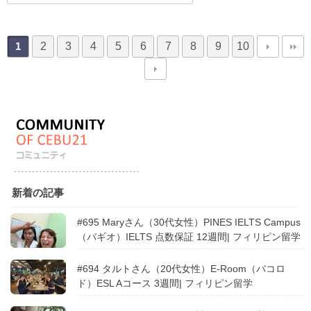
2
3
4
5
6
7
8
9
10
1
新着の記事
#695 Maryさん（30代女性）PINES IELTS Campus
（バギオ）IELTS 点数保証 12週間| フィリピン留学
#694 タルトさん（20代女性）E-Room（バコロ
ド）ESL Aコース 3週間| フィリピン留学