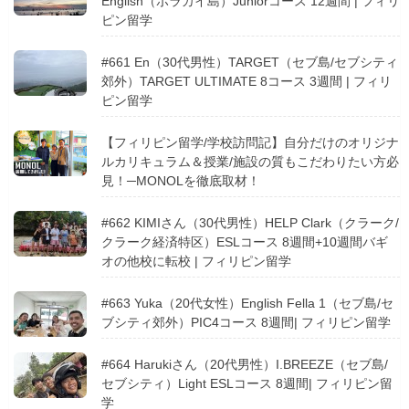
English（ボラカイ島）Juniorコース 12週間 | フィリ
ピン留学
#661 En（30代男性）TARGET（セブ島/セブシティ
郊外）TARGET ULTIMATE 8コース 3週間 | フィリ
ピン留学
【フィリピン留学/学校訪問記】自分だけのオリジナ
ルカリキュラム＆授業/施設の質もこだわりたい方必
見！─MONOLを徹底取材！
#662 KIMIさん（30代男性）HELP Clark（クラーク/
クラーク経済特区）ESLコース 8週間+10週間バギ
オの他校に転校 | フィリピン留学
#663 Yuka（20代女性）English Fella 1（セブ島/セ
ブシティ郊外）PIC4コース 8週間| フィリピン留学
#664 Harukiさん（20代男性）I.BREEZE（セブ島/
セブシティ）Light ESLコース 8週間| フィリピン留
学