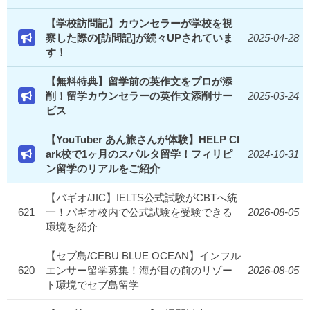
【学校訪問記】カウンセラーが学校を視
察した際の[訪問記]が続々UPされていま
2025-04-28
す！
【無料特典】留学前の英作文をプロが添
削！留学カウンセラーの英作文添削サー
2025-03-24
ビス
【YouTuber あん旅さんが体験】HELP Cl
ark校で1ヶ月のスパルタ留学！フィリピ
2024-10-31
ン留学のリアルをご紹介
【バギオ/JIC】IELTS公式試験がCBTへ統
621
一！バギオ校内で公式試験を受験できる
2026-08-05
環境を紹介
【セブ島/CEBU BLUE OCEAN】インフル
620
エンサー留学募集！海が目の前のリゾー
2026-08-05
ト環境でセブ島留学