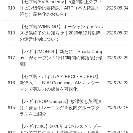
【セブ島/EV Academy】5週間以上のフィ
619
リピン留学は要確認！ARP（本人確認手
2026-08-04
続き）義務化のお知らせ
【セブ島/WINNING】オーシャンキャンパ
618
ス提供終了のお知らせ｜2026年12月以降
2026-08-03
の運営体制について
【バギオ/MONOL】新たに「Sparta Camp
617
us」がオープン！1日10時間の英語漬け環
2026-07-28
境!!
【セブ島・バギオ/API BECI・B'CEBU】
616
新導入！「B' AI Coaching」AI×マンツー
2026-07-22
マンで英語力の成長を可視化
【バギオ/EOP Campus】放課後も英語漬
615
け！発音トレーニング＆夜間グループク
2026-07-15
ラスをご紹介
【バギオ/JIC】2026年 JIC×ルスツリゾー
614
ト就労プログラム｜英語留学からホテル
2026-07-15