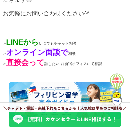
お気軽にお問い合わせください^^
LINEか
ら
➢
いつでもチャット相談
オンライン面談で
➢
相談
直接会って
➢
話したい 西新宿オフィスにて相談