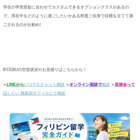
学生の学習意欲に合わせてカスタムできるオプションクラスがあるの
で、滞在中をどのように過ごしたいかある程度ご自身で目標を立てて過
ごされるのがお勧め!
B'CEBUの空室状況やお見積りはこちらから！
➢
LINEか
ら
いつでもチャット相談
➢
オンライン面談で
相談
➢
直接会って
話したい 西新宿オフィスにて相談