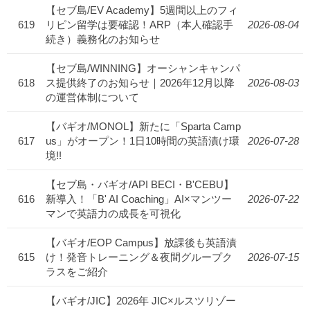
【セブ島/EV Academy】5週間以上のフィ
619
リピン留学は要確認！ARP（本人確認手
2026-08-04
続き）義務化のお知らせ
【セブ島/WINNING】オーシャンキャンパ
618
ス提供終了のお知らせ｜2026年12月以降
2026-08-03
の運営体制について
【バギオ/MONOL】新たに「Sparta Camp
617
us」がオープン！1日10時間の英語漬け環
2026-07-28
境!!
【セブ島・バギオ/API BECI・B'CEBU】
616
新導入！「B' AI Coaching」AI×マンツー
2026-07-22
マンで英語力の成長を可視化
【バギオ/EOP Campus】放課後も英語漬
615
け！発音トレーニング＆夜間グループク
2026-07-15
ラスをご紹介
【バギオ/JIC】2026年 JIC×ルスツリゾー