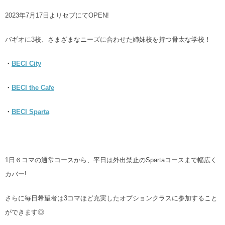
2023年7月17日よりセブにてOPEN!
バギオに3校、
さまざまなニーズに合わせた姉妹校を持つ骨太な学校！
・
BECI City
・
BECI the Cafe
・
BECI Sparta
1日６コマの通常コースから、平日は外出禁止のSpartaコースまで幅広く
カバー!
さらに毎日希望者は3コマほど充実したオプションクラスに参加すること
ができます◎