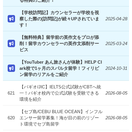
る特典のご紹介！
【学校訪問記】カウンセラーが学校を視
察した際の[訪問記]が続々UPされていま
2025-04-28
す！
【無料特典】留学前の英作文をプロが添
削！留学カウンセラーの英作文添削サー
2025-03-24
ビス
【YouTuber あん旅さんが体験】HELP Cl
ark校で1ヶ月のスパルタ留学！フィリピ
2024-10-31
ン留学のリアルをご紹介
【バギオ/JIC】IELTS公式試験がCBTへ統
621
一！バギオ校内で公式試験を受験できる
2026-08-05
環境を紹介
【セブ島/CEBU BLUE OCEAN】インフル
620
エンサー留学募集！海が目の前のリゾー
2026-08-05
ト環境でセブ島留学