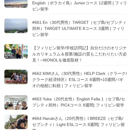
English（ボラカイ島）Juniorコース 12週間 | フィリ
ピン留学
#661 En（30代男性）TARGET（セブ島/セブシティ
郊外）TARGET ULTIMATE 8コース 3週間 | フィリ
ピン留学
【フィリピン留学/学校訪問記】自分だけのオリジナ
ルカリキュラム＆授業/施設の質もこだわりたい方必
見！─MONOLを徹底取材！
#662 KIMIさん（30代男性）HELP Clark（クラーク/
クラーク経済特区）ESLコース 8週間+10週間バギ
オの他校に転校 | フィリピン留学
#663 Yuka（20代女性）English Fella 1（セブ島/セ
ブシティ郊外）PIC4コース 8週間| フィリピン留学
#664 Harukiさん（20代男性）I.BREEZE（セブ島/
セブシティ）Light ESLコース 8週間| フィリピン留