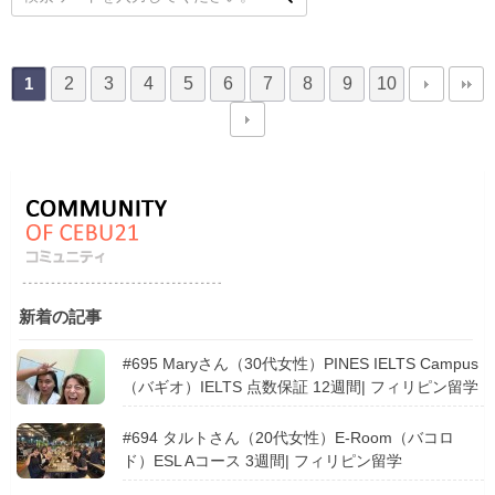
2
3
4
5
6
7
8
9
10
1
新着の記事
#695 Maryさん（30代女性）PINES IELTS Campus
（バギオ）IELTS 点数保証 12週間| フィリピン留学
#694 タルトさん（20代女性）E-Room（バコロ
ド）ESL Aコース 3週間| フィリピン留学