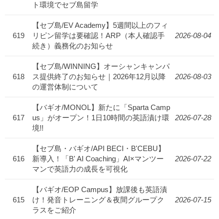
ト環境でセブ島留学
【セブ島/EV Academy】5週間以上のフィ
619
リピン留学は要確認！ARP（本人確認手
2026-08-04
続き）義務化のお知らせ
【セブ島/WINNING】オーシャンキャンパ
618
ス提供終了のお知らせ｜2026年12月以降
2026-08-03
の運営体制について
【バギオ/MONOL】新たに「Sparta Camp
617
us」がオープン！1日10時間の英語漬け環
2026-07-28
境!!
【セブ島・バギオ/API BECI・B'CEBU】
616
新導入！「B' AI Coaching」AI×マンツー
2026-07-22
マンで英語力の成長を可視化
【バギオ/EOP Campus】放課後も英語漬
615
け！発音トレーニング＆夜間グループク
2026-07-15
ラスをご紹介