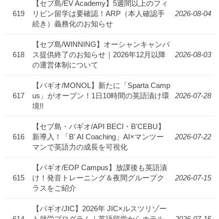
【セブ島/EV Academy】5週間以上のフィ
619
リピン留学は要確認！ARP（本人確認手
2026-08-04
続き）義務化のお知らせ
【セブ島/WINNING】オーシャンキャンパ
618
ス提供終了のお知らせ｜2026年12月以降
2026-08-03
の運営体制について
【バギオ/MONOL】新たに「Sparta Camp
617
us」がオープン！1日10時間の英語漬け環
2026-07-28
境!!
【セブ島・バギオ/API BECI・B'CEBU】
616
新導入！「B' AI Coaching」AI×マンツー
2026-07-22
マンで英語力の成長を可視化
【バギオ/EOP Campus】放課後も英語漬
615
け！発音トレーニング＆夜間グループク
2026-07-15
ラスをご紹介
【バギオ/JIC】2026年 JIC×ルスツリゾー
614
ト就労プログラム｜英語留学からホテル
2026-07-15