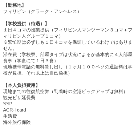
【勤務地】
フィリピン（クラーク・アンヘレス）
【学校提供（待遇）】
１日４コマの授業提供（フィリピン人マンツーマン３コマ＋フ
ィリピン人グループ１コマ）
※繁忙期は必ずしも１日４コマを保証しているわけではありま
せん。
滞在費（学校寮、部屋タイプは状況によるが基本的に４人部屋
食事（学食にて１日３食）
現地携帯電話の無料貸し出し（１ヶ月１００ペソの通話料は学
校が負担。それ以上は自己負担）
【本人負担費用】
現地までの往復航空券（到着時の空港ピックアップは無料）
観光ビザ延長費
SSP
ACR-I card
生活費
海外旅行保険