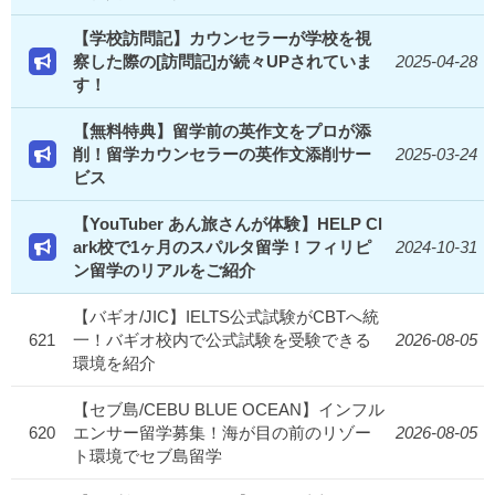
【学校訪問記】カウンセラーが学校を視
察した際の[訪問記]が続々UPされていま
2025-04-28
す！
【無料特典】留学前の英作文をプロが添
削！留学カウンセラーの英作文添削サー
2025-03-24
ビス
【YouTuber あん旅さんが体験】HELP Cl
ark校で1ヶ月のスパルタ留学！フィリピ
2024-10-31
ン留学のリアルをご紹介
【バギオ/JIC】IELTS公式試験がCBTへ統
621
一！バギオ校内で公式試験を受験できる
2026-08-05
環境を紹介
【セブ島/CEBU BLUE OCEAN】インフル
620
エンサー留学募集！海が目の前のリゾー
2026-08-05
ト環境でセブ島留学