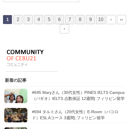
2
3
4
5
6
7
8
9
10
1
新着の記事
#695 Maryさん（30代女性）PINES IELTS Campus
（バギオ）IELTS 点数保証 12週間| フィリピン留学
#694 タルトさん（20代女性）E-Room（バコロ
ド）ESL Aコース 3週間| フィリピン留学