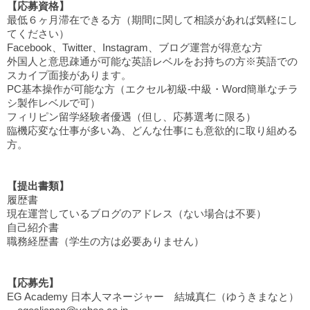
【応募資格】
最低６ヶ月滞在できる方（期間に関して相談があれば気軽にし
てください）
Facebook、Twitter、Instagram、ブログ運営が得意な方
外国人と意思疎通が可能な英語レベルをお持ちの方※英語での
スカイプ面接があります。
PC基本操作が可能な方（エクセル初級-中級・Word簡単なチラ
シ製作レベルで可）
フィリピン留学経験者優遇（但し、応募選考に限る）
臨機応変な仕事が多い為、どんな仕事にも意欲的に取り組める
方。
【提出書類】
履歴書
現在運営しているブログのアドレス（ない場合は不要）
自己紹介書
職務経歴書（学生の方は必要ありません）
【応募先】
EG Academy 日本人マネージャー 結城真仁（ゆうきまなと）