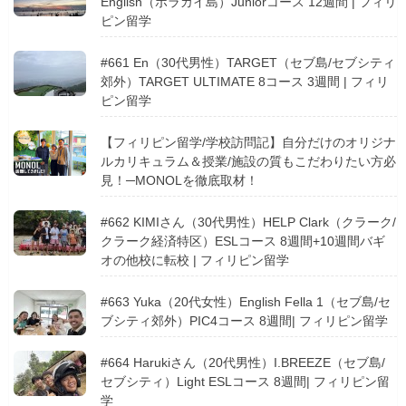
English（ボラカイ島）Juniorコース 12週間 | フィリ
ピン留学
#661 En（30代男性）TARGET（セブ島/セブシティ
郊外）TARGET ULTIMATE 8コース 3週間 | フィリ
ピン留学
【フィリピン留学/学校訪問記】自分だけのオリジナ
ルカリキュラム＆授業/施設の質もこだわりたい方必
見！─MONOLを徹底取材！
#662 KIMIさん（30代男性）HELP Clark（クラーク/
クラーク経済特区）ESLコース 8週間+10週間バギ
オの他校に転校 | フィリピン留学
#663 Yuka（20代女性）English Fella 1（セブ島/セ
ブシティ郊外）PIC4コース 8週間| フィリピン留学
#664 Harukiさん（20代男性）I.BREEZE（セブ島/
セブシティ）Light ESLコース 8週間| フィリピン留
学