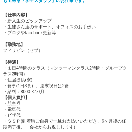
も出来る「学生スタッフ」のお仕事です。
【仕事内容】
・新入生のピックアップ
・生徒さん達のサポート、オフィスのお手伝い
・ブログやfacebook更新等
【勤務地】
フィリピン（セブ）
【待遇】
・１日4時間のクラス（マンツーマンクラス2時間・グループク
ラス2時間）
・住居提供(寮)
・食事(1日3食）、週末祝日は2食
・給料：8000ペソ/月
【個人負担】
・航空券
・電気代
・ビザ代
・ＳＳＰ(到着時ご自身で一旦お支払いいただき、6ヶ月後の任
期満了後、 会社からお返しします)