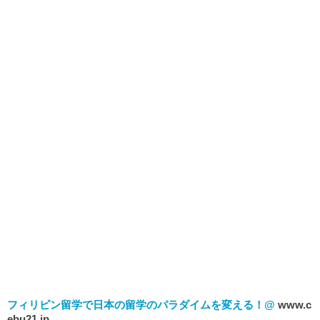
フィリピン留学で日本の留学のパラダイムを変える！@
www.c
ebu21.jp