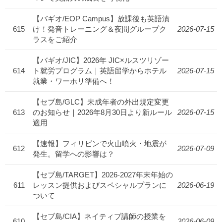
【バギオ/EOP Campus】放課後も英語漬
615
け！発音トレーニング＆夜間グループク
2026-07-15
ラスをご紹介
【バギオ/JIC】2026年 JIC×ルスツリゾー
614
ト就労プログラム｜英語留学からホテル
2026-07-15
就業・ワーホリ準備へ！
【セブ島/GLC】未成年者の外出規定変更
613
のお知らせ｜2026年8月30日より新ルール
2026-07-15
適用
【速報】フィリピンで火山噴火・地震が
612
2026-07-09
発生。留学への影響は？
【セブ島/TARGET】2026-2027年末年始の
611
レッスン提供およびスペシャルプランに
2026-06-19
ついて
【セブ島/CIA】ネイティブ講師の授業を
610
2026-06-09