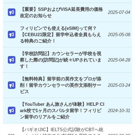
【重要】SSPおよびVISA延長費用の価格
2025-07-04
改定のお知らせ
フィリピンでも使える[eSIM]って何？
【CEBU21限定】留学申込者全員もらえ
2025-05-08
る特典のご紹介！
【学校訪問記】カウンセラーが学校を視
察した際の[訪問記]が続々UPされていま
2025-04-28
す！
【無料特典】留学前の英作文をプロが添
削！留学カウンセラーの英作文添削サー
2025-03-24
ビス
【YouTuber あん旅さんが体験】HELP Cl
ark校で1ヶ月のスパルタ留学！フィリピ
2024-10-31
ン留学のリアルをご紹介
【バギオ/JIC】IELTS公式試験がCBTへ統