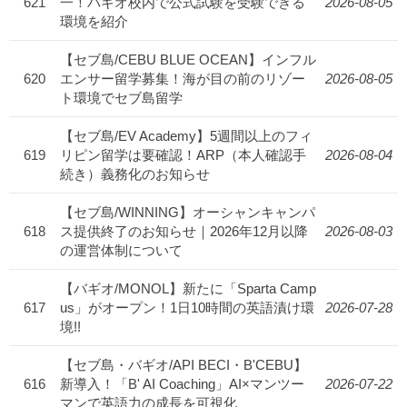
621
一！バギオ校内で公式試験を受験できる
2026-08-05
環境を紹介
【セブ島/CEBU BLUE OCEAN】インフル
620
エンサー留学募集！海が目の前のリゾー
2026-08-05
ト環境でセブ島留学
【セブ島/EV Academy】5週間以上のフィ
619
リピン留学は要確認！ARP（本人確認手
2026-08-04
続き）義務化のお知らせ
【セブ島/WINNING】オーシャンキャンパ
618
ス提供終了のお知らせ｜2026年12月以降
2026-08-03
の運営体制について
【バギオ/MONOL】新たに「Sparta Camp
617
us」がオープン！1日10時間の英語漬け環
2026-07-28
境!!
【セブ島・バギオ/API BECI・B'CEBU】
616
新導入！「B' AI Coaching」AI×マンツー
2026-07-22
マンで英語力の成長を可視化