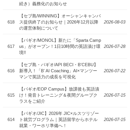
続き）義務化のお知らせ
【セブ島/WINNING】オーシャンキャンパ
618
ス提供終了のお知らせ｜2026年12月以降
2026-08-03
の運営体制について
【バギオ/MONOL】新たに「Sparta Camp
617
us」がオープン！1日10時間の英語漬け環
2026-07-28
境!!
【セブ島・バギオ/API BECI・B'CEBU】
616
新導入！「B' AI Coaching」AI×マンツー
2026-07-22
マンで英語力の成長を可視化
【バギオ/EOP Campus】放課後も英語漬
615
け！発音トレーニング＆夜間グループク
2026-07-15
ラスをご紹介
【バギオ/JIC】2026年 JIC×ルスツリゾー
614
ト就労プログラム｜英語留学からホテル
2026-07-15
就業・ワーホリ準備へ！