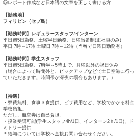
⑤レポート作成など日本語の文章を正しく書ける方
【勤務地】
フィリピン（セブ島）
【勤務時間】レギュラースタッフ/インターン
平日週5日勤務、土曜半日勤務、日曜当番制(正社員のみ)
平日 7時～17時 土曜日 7時～12時（当番で日曜日勤務有）
【勤務時間】学生スタッフ
平日週5日勤務、7時半～5時まで、月曜以外の祝日休み
（場合によって時間外と、ピックアップなどで土日空港に行っ
ていただきます。時間帯が深夜の場合もあります。）
【待遇】
・寮費無料、食事３食提供、ビザ費用など、学校でかかる料金
学校負担。
ただし、航空券は自己負担。
・授業受講可能(学生スタッフ4h/1日、インターン2ｈ/1日)、ド
ミトリー提供
＊給与については学校へ直接お問い合わせください。