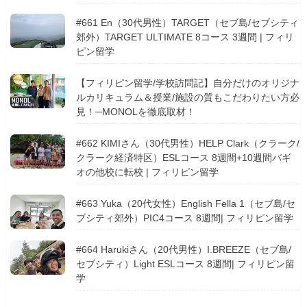
#661 En（30代男性）TARGET（セブ島/セブシティ
郊外）TARGET ULTIMATE 8コース 3週間 | フィリ
ピン留学
【フィリピン留学/学校訪問記】自分だけのオリジナ
ルカリキュラム＆授業/施設の質もこだわりたい方必
見！─MONOLを徹底取材！
#662 KIMIさん（30代男性）HELP Clark（クラーク/
クラーク経済特区）ESLコース 8週間+10週間バギ
オの他校に転校 | フィリピン留学
#663 Yuka（20代女性）English Fella 1（セブ島/セ
ブシティ郊外）PIC4コース 8週間| フィリピン留学
#664 Harukiさん（20代男性）I.BREEZE（セブ島/
セブシティ）Light ESLコース 8週間| フィリピン留
学