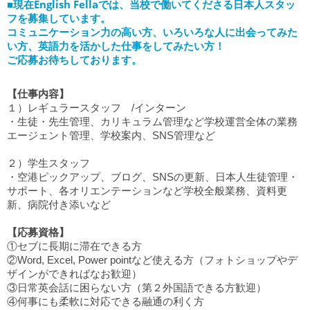
■現在English Fellaでは、当校で働いてくださる日本人スタッ
フを募集しています。
コミュニケーション力の高い方、いろいろな人に出会ってみた
い方、英語力を活かした仕事をしてみたい方！
ご応募お待ちしております。
【仕事内容】
１）レギュラースタッフ /インターン
・生徒・先生管理、カリキュラム管理など学校運営全体の業務
エージェント管理、学校案内、SNS管理など
２）学生スタッフ
・空港ピックアップ、ブログ、SNSの更新、日本人生徒管理・
サポート、各オリエンテーションなど学校全般業務、資料更
新、病院付き添いなど
【応募資格】
①セブに長期に滞在できる方
②Word, Excel, Power pointなど使える方（フォトショップやデ
ザインができればなお歓迎）
③日常英会話に困らない方（第２外国語できる方歓迎）
④何事にも柔軟に対応できる融通の利く方