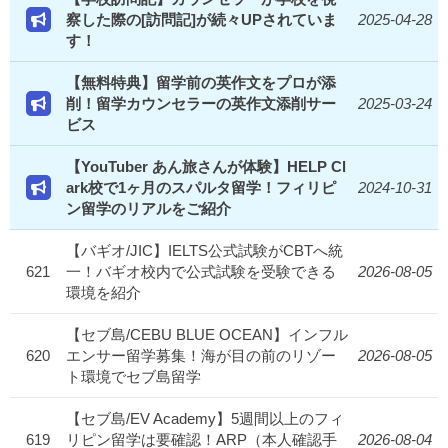
察した際の[訪問記]が続々UPされていま
2025-04-28
す！
【無料特典】留学前の英作文をプロが添
削！留学カウンセラーの英作文添削サー
2025-03-24
ビス
【YouTuber あん旅さんが体験】HELP Cl
ark校で1ヶ月のスパルタ留学！フィリピ
2024-10-31
ン留学のリアルをご紹介
【バギオ/JIC】IELTS公式試験がCBTへ統
621
一！バギオ校内で公式試験を受験できる
2026-08-05
環境を紹介
【セブ島/CEBU BLUE OCEAN】インフル
620
エンサー留学募集！海が目の前のリゾー
2026-08-05
ト環境でセブ島留学
【セブ島/EV Academy】5週間以上のフィ
619
リピン留学は要確認！ARP（本人確認手
2026-08-04