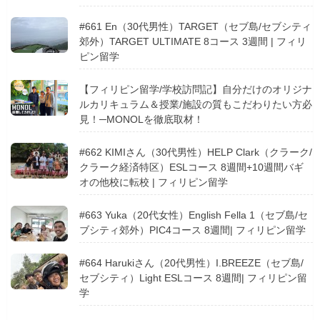
#661 En（30代男性）TARGET（セブ島/セブシティ
郊外）TARGET ULTIMATE 8コース 3週間 | フィリ
ピン留学
【フィリピン留学/学校訪問記】自分だけのオリジナ
ルカリキュラム＆授業/施設の質もこだわりたい方必
見！─MONOLを徹底取材！
#662 KIMIさん（30代男性）HELP Clark（クラーク/
クラーク経済特区）ESLコース 8週間+10週間バギ
オの他校に転校 | フィリピン留学
#663 Yuka（20代女性）English Fella 1（セブ島/セ
ブシティ郊外）PIC4コース 8週間| フィリピン留学
#664 Harukiさん（20代男性）I.BREEZE（セブ島/
セブシティ）Light ESLコース 8週間| フィリピン留
学