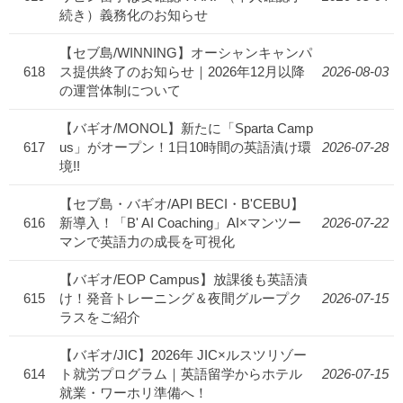
続き）義務化のお知らせ
【セブ島/WINNING】オーシャンキャンパ
618
ス提供終了のお知らせ｜2026年12月以降
2026-08-03
の運営体制について
【バギオ/MONOL】新たに「Sparta Camp
617
us」がオープン！1日10時間の英語漬け環
2026-07-28
境!!
【セブ島・バギオ/API BECI・B'CEBU】
616
新導入！「B' AI Coaching」AI×マンツー
2026-07-22
マンで英語力の成長を可視化
【バギオ/EOP Campus】放課後も英語漬
615
け！発音トレーニング＆夜間グループク
2026-07-15
ラスをご紹介
【バギオ/JIC】2026年 JIC×ルスツリゾー
614
ト就労プログラム｜英語留学からホテル
2026-07-15
就業・ワーホリ準備へ！