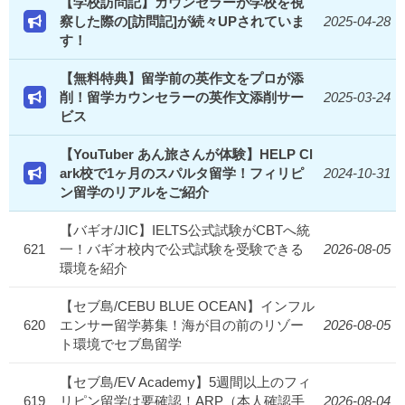
【学校訪問記】カウンセラーが学校を視
察した際の[訪問記]が続々UPされていま
2025-04-28
す！
【無料特典】留学前の英作文をプロが添
削！留学カウンセラーの英作文添削サー
2025-03-24
ビス
【YouTuber あん旅さんが体験】HELP Cl
ark校で1ヶ月のスパルタ留学！フィリピ
2024-10-31
ン留学のリアルをご紹介
【バギオ/JIC】IELTS公式試験がCBTへ統
621
一！バギオ校内で公式試験を受験できる
2026-08-05
環境を紹介
【セブ島/CEBU BLUE OCEAN】インフル
620
エンサー留学募集！海が目の前のリゾー
2026-08-05
ト環境でセブ島留学
【セブ島/EV Academy】5週間以上のフィ
619
リピン留学は要確認！ARP（本人確認手
2026-08-04