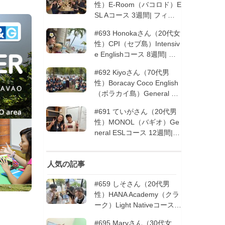
性）E-Room（バコロド）E
SL Aコース 3週間| フィリ
ピン留学
#693 Honokaさん（20代女
性）CPI（セブ島）Intensiv
e Englishコース 8週間| フ
ィリピン留学
#692 Kiyoさん（70代男
性）Boracay Coco English
（ボラカイ島）General En
glishコース 2週間（フィリ
#691 ていがさん（20代男
ピン留学5回目リピータ
性）MONOL（バギオ）Ge
ー）| フィリピン留学
neral ESLコース 12週間|
フィリピン留学
人気の記事
#659 しそさん（20代男
性）HANA Academy（クラ
ーク）Light Nativeコース 4
週間 | フィリピン留学
#695 Maryさん（30代女