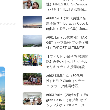
性）PINES IELTS Campus
（バギオ）IELTS 点数保証
12週間| フィリピン留学
#660 S&H（10代男性/4名
親子留学）Boracay Coco E
nglish（ボラカイ島）Junio
rコース 12週間 | フィリピ
#661 En（30代男性）TAR
ン留学
GET（セブ島/セブシティ郊
外）TARGET ULTIMATE 8
コース 3週間 | フィリピン
【フィリピン留学/学校訪問
留学
記】自分だけのオリジナル
カリキュラム＆授業/施設の
質もこだわりたい方必見！
#662 KIMIさん（30代男
─MONOLを徹底取材！
性）HELP Clark（クラー
ク/クラーク経済特区）ESL
コース 8週間+10週間バギ
#663 Yuka（20代女性）En
オの他校に転校 | フィリピ
glish Fella 1（セブ島/セブ
ン留学
シティ郊外）PIC4コース 8