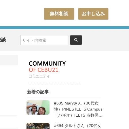
無料相談
お申し込み
験談
新着の記事
#695 Maryさん（30代女
性）PINES IELTS Campus
（バギオ）IELTS 点数保証
12週間| フィリピン留学
#694 タルトさん（20代女