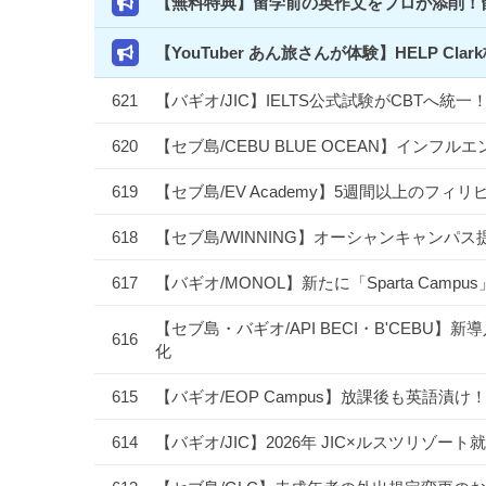
【無料特典】留学前の英作文をプロが添削！
【YouTuber あん旅さんが体験】HELP 
621
【バギオ/JIC】IELTS公式試験がCBTへ
620
【セブ島/CEBU BLUE OCEAN】イン
619
【セブ島/EV Academy】5週間以上のフ
618
【セブ島/WINNING】オーシャンキャンパス
617
【バギオ/MONOL】新たに「Sparta Camp
【セブ島・バギオ/API BECI・B'CEBU】新導
616
化
615
【バギオ/EOP Campus】放課後も英語
614
【バギオ/JIC】2026年 JIC×ルスツリ