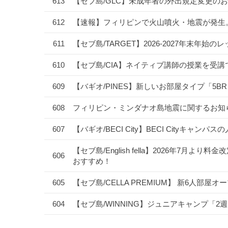
613
【セブ島/GLC】未成年者の外出規定変更のお
612
【速報】フィリピンで火山噴火・地震が発生
611
【セブ島/TARGET】2026-2027年末
610
【セブ島/CIA】ネイティブ講師の授業を受
609
【バギオ/PINES】新しいお部屋タイプ「5B
608
フィリピン・ミンダナオ島地震に関するお知
607
【バギオ/BECI City】BECI Cityキャ
【セブ島/English fella】2026年7
606
おすすめ！
605
【セブ島/CELLA PREMIUM】 新6人部屋
604
【セブ島/WINNING】ジュニアキャンプ「