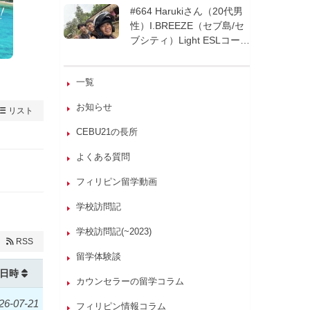
週間| フィリピン留学
#664 Harukiさん（20代男
性）I.BREEZE（セブ島/セ
ブシティ）Light ESLコース
8週間| フィリピン留学
一覧
お知らせ
リスト
CEBU21の長所
よくある質問
フィリピン留学動画
学校訪問記
学校訪問記(~2023)
RSS
留学体験談
日時
カウンセラーの留学コラム
26-07-21
フィリピン情報コラム