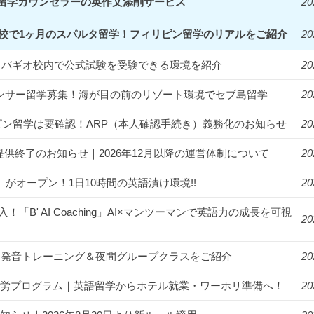
留学カウンセラーの英作文添削サービス
20
Clark校で1ヶ月のスパルタ留学！フィリピン留学のリアルをご紹介
20
統一！バギオ校内で公式試験を受験できる環境を紹介
20
フルエンサー留学募集！海が目の前のリゾート環境でセブ島留学
20
ィリピン留学は要確認！ARP（本人確認手続き）義務化のお知らせ
20
提供終了のお知らせ｜2026年12月以降の運営体制について
20
us」がオープン！1日10時間の英語漬け環境!!
20
入！「B' AI Coaching」AI×マンツーマンで英語力の成長を可視
20
漬け！発音トレーニング＆夜間グループクラスをご紹介
20
ゾート就労プログラム｜英語留学からホテル就業・ワーホリ準備へ！
20