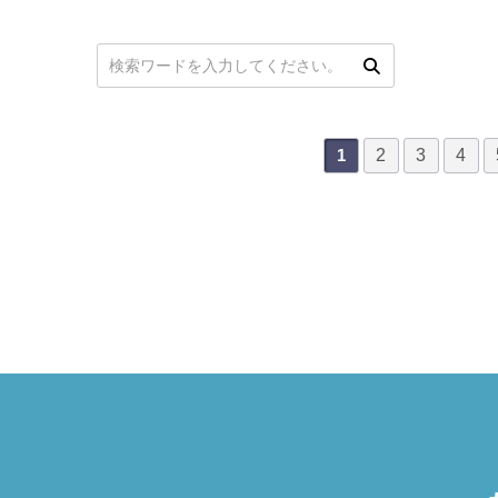
次
最後
次の検索
2
3
4
1