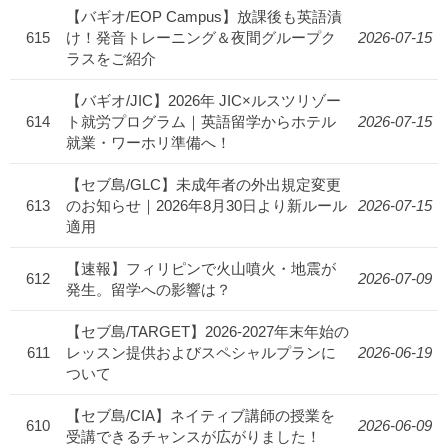
【バギオ/EOP Campus】放課後も英語漬
615
け！発音トレーニング＆夜間グループク
2026-07-15
ラスをご紹介
【バギオ/JIC】2026年 JIC×ルスツリゾー
614
ト就労プログラム｜英語留学からホテル
2026-07-15
就業・ワーホリ準備へ！
【セブ島/GLC】未成年者の外出規定変更
613
のお知らせ｜2026年8月30日より新ルール
2026-07-15
適用
【速報】フィリピンで火山噴火・地震が
612
2026-07-09
発生。留学への影響は？
【セブ島/TARGET】2026-2027年末年始の
611
レッスン提供およびスペシャルプランに
2026-06-19
ついて
【セブ島/CIA】ネイティブ講師の授業を
610
2026-06-09
受講できるチャンスが広がりました！