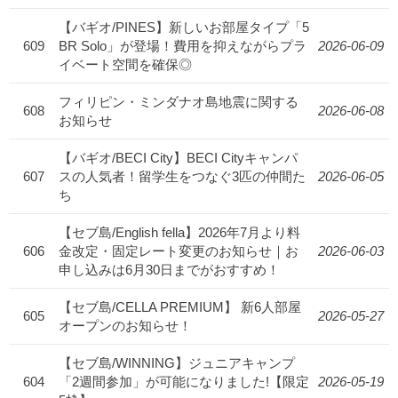
【バギオ/PINES】新しいお部屋タイプ「5
609
BR Solo」が登場！費用を抑えながらプラ
2026-06-09
イベート空間を確保◎
フィリピン・ミンダナオ島地震に関する
608
2026-06-08
お知らせ
【バギオ/BECI City】BECI Cityキャンパ
607
スの人気者！留学生をつなぐ3匹の仲間た
2026-06-05
ち
【セブ島/English fella】2026年7月より料
606
金改定・固定レート変更のお知らせ｜お
2026-06-03
申し込みは6月30日までがおすすめ！
【セブ島/CELLA PREMIUM】 新6人部屋
605
2026-05-27
オープンのお知らせ！
【セブ島/WINNING】ジュニアキャンプ
604
「2週間参加」が可能になりました!【限定
2026-05-19