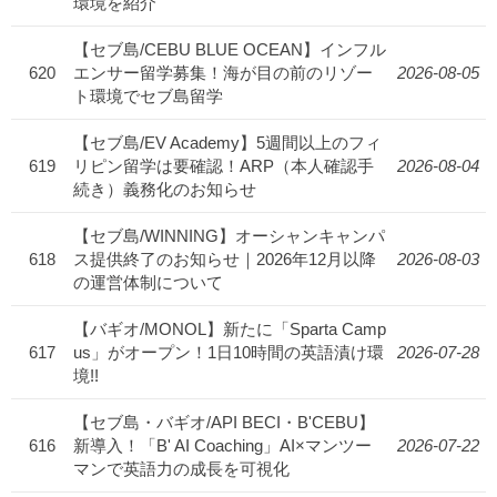
環境を紹介
【セブ島/CEBU BLUE OCEAN】インフル
620
エンサー留学募集！海が目の前のリゾー
2026-08-05
ト環境でセブ島留学
【セブ島/EV Academy】5週間以上のフィ
619
リピン留学は要確認！ARP（本人確認手
2026-08-04
続き）義務化のお知らせ
【セブ島/WINNING】オーシャンキャンパ
618
ス提供終了のお知らせ｜2026年12月以降
2026-08-03
の運営体制について
【バギオ/MONOL】新たに「Sparta Camp
617
us」がオープン！1日10時間の英語漬け環
2026-07-28
境!!
【セブ島・バギオ/API BECI・B'CEBU】
616
新導入！「B' AI Coaching」AI×マンツー
2026-07-22
マンで英語力の成長を可視化