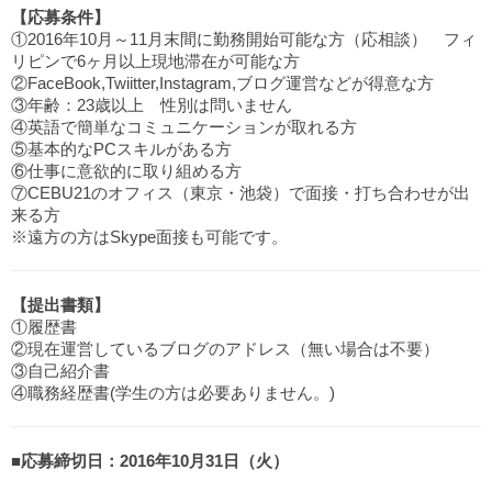
【応募条件】
①2016年10月～11月末間に勤務開始可能な方（応相談） フィ
リピンで6ヶ月以上現地滞在が可能な方
②FaceBook,Twiitter,Instagram,ブログ運営などが得意な方
③年齢：23歳以上 性別は問いません
④英語で簡単なコミュニケーションが取れる方
⑤基本的なPCスキルがある方
⑥仕事に意欲的に取り組める方
⑦CEBU21のオフィス（東京・池袋）で面接・打ち合わせが出
来る方
※遠方の方はSkype面接も可能です。
【提出書類】
①履歴書
②現在運営しているブログのアドレス（無い場合は不要）
③自己紹介書
④職務経歴書(学生の方は必要ありません。)
■応募締切日：2016年10月31日（火）