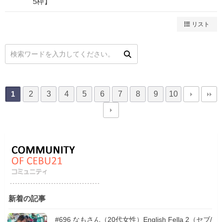
5枠】
リスト
2
3
4
5
6
7
8
9
10
1
新着の記事
#696 なもさん（20代女性）English Fella 2（セブ/