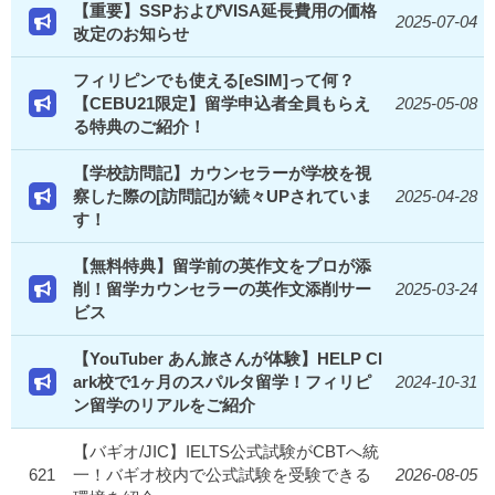
【重要】SSPおよびVISA延長費用の価格
2025-07-04
改定のお知らせ
フィリピンでも使える[eSIM]って何？
【CEBU21限定】留学申込者全員もらえ
2025-05-08
る特典のご紹介！
【学校訪問記】カウンセラーが学校を視
察した際の[訪問記]が続々UPされていま
2025-04-28
す！
【無料特典】留学前の英作文をプロが添
削！留学カウンセラーの英作文添削サー
2025-03-24
ビス
【YouTuber あん旅さんが体験】HELP Cl
ark校で1ヶ月のスパルタ留学！フィリピ
2024-10-31
ン留学のリアルをご紹介
【バギオ/JIC】IELTS公式試験がCBTへ統
621
一！バギオ校内で公式試験を受験できる
2026-08-05