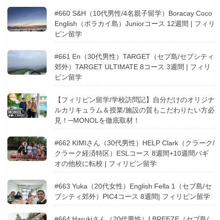
#660 S&H（10代男性/4名親子留学）Boracay Coco
English（ボラカイ島）Juniorコース 12週間 | フィリ
ピン留学
#661 En（30代男性）TARGET（セブ島/セブシティ
郊外）TARGET ULTIMATE 8コース 3週間 | フィリ
ピン留学
【フィリピン留学/学校訪問記】自分だけのオリジナ
ルカリキュラム＆授業/施設の質もこだわりたい方必
見！─MONOLを徹底取材！
#662 KIMIさん（30代男性）HELP Clark（クラーク/
クラーク経済特区）ESLコース 8週間+10週間バギ
オの他校に転校 | フィリピン留学
#663 Yuka（20代女性）English Fella 1（セブ島/セ
ブシティ郊外）PIC4コース 8週間| フィリピン留学
#664 Harukiさん（20代男性）I.BREEZE（セブ島/