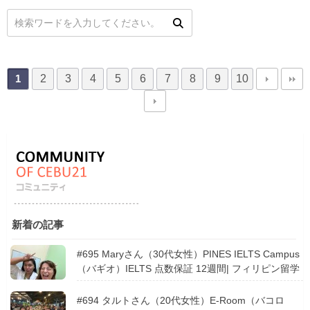
2
3
4
5
6
7
8
9
10
1
新着の記事
#695 Maryさん（30代女性）PINES IELTS Campus
（バギオ）IELTS 点数保証 12週間| フィリピン留学
#694 タルトさん（20代女性）E-Room（バコロ