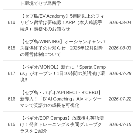
ト環境でセブ島留学
【セブ島/EV Academy】5週間以上のフィ
619
リピン留学は要確認！ARP（本人確認手
2026-08-04
続き）義務化のお知らせ
【セブ島/WINNING】オーシャンキャンパ
618
ス提供終了のお知らせ｜2026年12月以降
2026-08-03
の運営体制について
【バギオ/MONOL】新たに「Sparta Camp
617
us」がオープン！1日10時間の英語漬け環
2026-07-28
境!!
【セブ島・バギオ/API BECI・B'CEBU】
616
新導入！「B' AI Coaching」AI×マンツー
2026-07-22
マンで英語力の成長を可視化
【バギオ/EOP Campus】放課後も英語漬
615
け！発音トレーニング＆夜間グループク
2026-07-15
ラスをご紹介