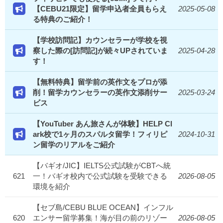
【CEBU21限定】留学申込者全員もらえ
2025-05-08
る特典のご紹介！
【学校訪問記】カウンセラーが学校を視
察した際の[訪問記]が続々UPされていま
2025-04-28
す！
【無料特典】留学前の英作文をプロが添
削！留学カウンセラーの英作文添削サー
2025-03-24
ビス
【YouTuber あん旅さんが体験】HELP Cl
ark校で1ヶ月のスパルタ留学！フィリピ
2024-10-31
ン留学のリアルをご紹介
【バギオ/JIC】IELTS公式試験がCBTへ統
621
一！バギオ校内で公式試験を受験できる
2026-08-05
環境を紹介
【セブ島/CEBU BLUE OCEAN】インフル
620
エンサー留学募集！海が目の前のリゾー
2026-08-05