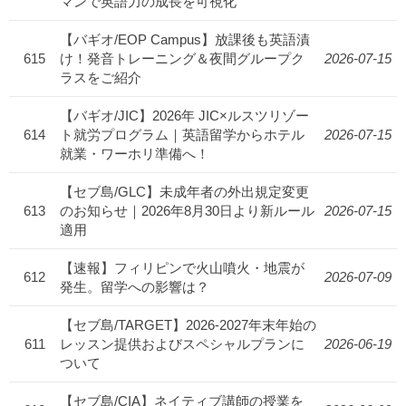
マンで英語力の成長を可視化
【バギオ/EOP Campus】放課後も英語漬
615
け！発音トレーニング＆夜間グループク
2026-07-15
ラスをご紹介
【バギオ/JIC】2026年 JIC×ルスツリゾー
614
ト就労プログラム｜英語留学からホテル
2026-07-15
就業・ワーホリ準備へ！
【セブ島/GLC】未成年者の外出規定変更
613
のお知らせ｜2026年8月30日より新ルール
2026-07-15
適用
【速報】フィリピンで火山噴火・地震が
612
2026-07-09
発生。留学への影響は？
【セブ島/TARGET】2026-2027年末年始の
611
レッスン提供およびスペシャルプランに
2026-06-19
ついて
【セブ島/CIA】ネイティブ講師の授業を