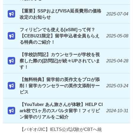
【重要】SSPおよびVISA延長費用の価格
2025-07-04
改定のお知らせ
フィリピンでも使える[eSIM]って何？
【CEBU21限定】留学申込者全員もらえ
2025-05-08
る特典のご紹介！
【学校訪問記】カウンセラーが学校を視
察した際の[訪問記]が続々UPされていま
2025-04-28
す！
【無料特典】留学前の英作文をプロが添
削！留学カウンセラーの英作文添削サー
2025-03-24
ビス
【YouTuber あん旅さんが体験】HELP Cl
ark校で1ヶ月のスパルタ留学！フィリピ
2024-10-31
ン留学のリアルをご紹介
【バギオ/JIC】IELTS公式試験がCBTへ統