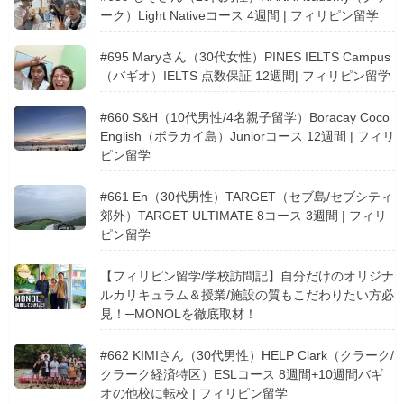
ーク）Light Nativeコース 4週間 | フィリピン留学
#695 Maryさん（30代女性）PINES IELTS Campus
（バギオ）IELTS 点数保証 12週間| フィリピン留学
#660 S&H（10代男性/4名親子留学）Boracay Coco
English（ボラカイ島）Juniorコース 12週間 | フィリ
ピン留学
#661 En（30代男性）TARGET（セブ島/セブシティ
郊外）TARGET ULTIMATE 8コース 3週間 | フィリ
ピン留学
【フィリピン留学/学校訪問記】自分だけのオリジナ
ルカリキュラム＆授業/施設の質もこだわりたい方必
見！─MONOLを徹底取材！
#662 KIMIさん（30代男性）HELP Clark（クラーク/
クラーク経済特区）ESLコース 8週間+10週間バギ
オの他校に転校 | フィリピン留学