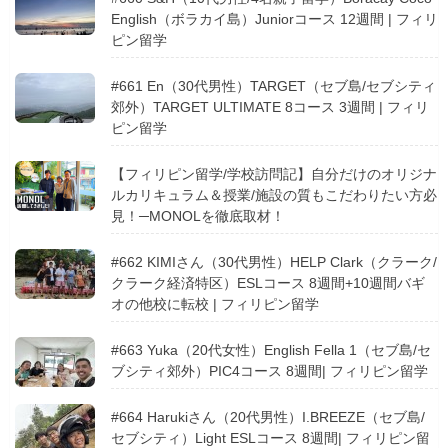
English（ボラカイ島）Juniorコース 12週間 | フィリ
ピン留学
#661 En（30代男性）TARGET（セブ島/セブシティ
郊外）TARGET ULTIMATE 8コース 3週間 | フィリ
ピン留学
【フィリピン留学/学校訪問記】自分だけのオリジナ
ルカリキュラム＆授業/施設の質もこだわりたい方必
見！─MONOLを徹底取材！
#662 KIMIさん（30代男性）HELP Clark（クラーク/
クラーク経済特区）ESLコース 8週間+10週間バギ
オの他校に転校 | フィリピン留学
#663 Yuka（20代女性）English Fella 1（セブ島/セ
ブシティ郊外）PIC4コース 8週間| フィリピン留学
#664 Harukiさん（20代男性）I.BREEZE（セブ島/
セブシティ）Light ESLコース 8週間| フィリピン留