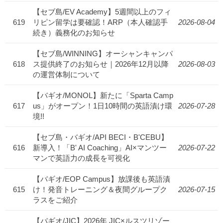
【セブ島/EV Academy】5週間以上のフィ
619
リピン留学は要確認！ARP（本人確認手
2026-08-04
続き）義務化のお知らせ
【セブ島/WINNING】オーシャンキャンパ
618
ス提供終了のお知らせ｜2026年12月以降
2026-08-03
の運営体制について
【バギオ/MONOL】新たに「Sparta Camp
617
us」がオープン！1日10時間の英語漬け環
2026-07-28
境!!
【セブ島・バギオ/API BECI・B'CEBU】
616
新導入！「B' AI Coaching」AI×マンツー
2026-07-22
マンで英語力の成長を可視化
【バギオ/EOP Campus】放課後も英語漬
615
け！発音トレーニング＆夜間グループク
2026-07-15
ラスをご紹介
【バギオ/JIC】2026年 JIC×ルスツリゾー