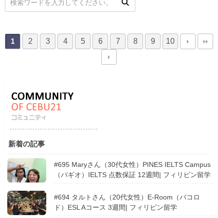
2
3
4
5
6
7
8
9
10
1
新着の記事
#695 Maryさん（30代女性）PINES IELTS Campus
（バギオ）IELTS 点数保証 12週間| フィリピン留学
#694 タルトさん（20代女性）E-Room（バコロ
ド）ESL Aコース 3週間| フィリピン留学