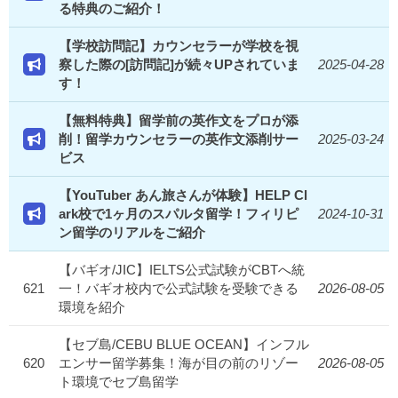
る特典のご紹介！
【学校訪問記】カウンセラーが学校を視
察した際の[訪問記]が続々UPされていま
2025-04-28
す！
【無料特典】留学前の英作文をプロが添
削！留学カウンセラーの英作文添削サー
2025-03-24
ビス
【YouTuber あん旅さんが体験】HELP Cl
ark校で1ヶ月のスパルタ留学！フィリピ
2024-10-31
ン留学のリアルをご紹介
【バギオ/JIC】IELTS公式試験がCBTへ統
621
一！バギオ校内で公式試験を受験できる
2026-08-05
環境を紹介
【セブ島/CEBU BLUE OCEAN】インフル
620
エンサー留学募集！海が目の前のリゾー
2026-08-05
ト環境でセブ島留学