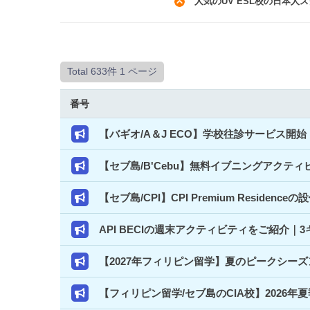
人気のUV ESL校の日本人ス
Total 633件
1 ページ
番号
【バギオ/A＆J ECO】学校往診サービス
【セブ島/B'Cebu】無料イブニングアクテ
【セブ島/CPI】CPI Premium Resi
API BECIの週末アクティビティをご紹介
【2027年フィリピン留学】夏のピークシー
【フィリピン留学/セブ島のCIA校】2026年