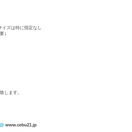
サイズは特に指定なし
要）
い致します。
！@
www.cebu21.jp