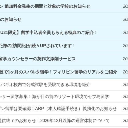
ズン 追加料金発生の期間と対象の学校のお知らせ
20
定のお知らせ
20
EBU21限定】留学申込者全員もらえる特典のご紹介！
20
際の[訪問記]が続々UPされています！
20
留学カウンセラーの英作文添削サービス
20
Clark校で1ヶ月のスパルタ留学！フィリピン留学のリアルをご紹介
20
統一！バギオ校内で公式試験を受験できる環境を紹介
20
フルエンサー留学募集！海が目の前のリゾート環境でセブ島留学
20
ィリピン留学は要確認！ARP（本人確認手続き）義務化のお知らせ
20
提供終了のお知らせ｜2026年12月以降の運営体制について
20