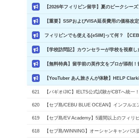
【2026年フィリピン留学】夏のピークシー
【重要】SSPおよびVISA延長費用の価格改
フィリピンでも使える[eSIM]って何？ 【C
【学校訪問記】カウンセラーが学校を視察した
【無料特典】留学前の英作文をプロが添削！
【YouTuber あん旅さんが体験】HELP 
621
【バギオ/JIC】IELTS公式試験がCBTへ
620
【セブ島/CEBU BLUE OCEAN】イン
619
【セブ島/EV Academy】5週間以上のフ
618
【セブ島/WINNING】オーシャンキャンパス