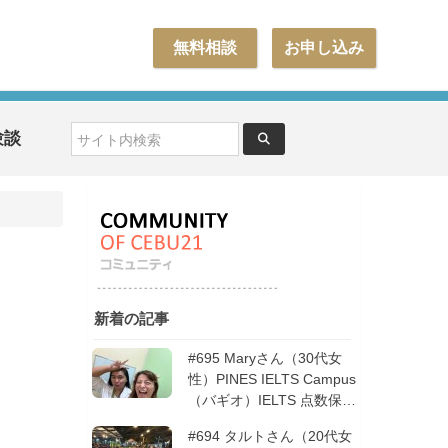
無料相談
お申し込み
験談
新着の記事
#695 Maryさん（30代女
性）PINES IELTS Campus
（バギオ）IELTS 点数保証
12週間| フィリピン留学
#694 タルトさん（20代女