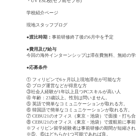
・UV ESL校(セブ島セブ市)
学校紹介ページ
現地スタッフブログ
●
渡比時期：
事前研修終了後の6月中を予定
●
費用及び給与
今回の海外インターンシップは滞在費無料、無給の学
●
応募条件
① フィリピンで6ヶ月以上現地滞在が可能な方
② ブログ運営などが得意な方
③社会人経験が1年以上且つPCスキルが高い人
④ 年齢：23歳以上。性別は問いません。
⑤ 英語で簡単なコミュニケーションが取れる方。
⑥ 韓国語で簡単なコミュニケーションが取れる方。
⑦ CEBU21のオフィス（東京・池袋）で面接・打ち
⑧ CEBU21のオフィス（東京・池袋）で渡航前に事
※フィリピン留学経験者は事前研修の期間が短縮され
※⑤、⑥はどちらか1つ可能であれば良。