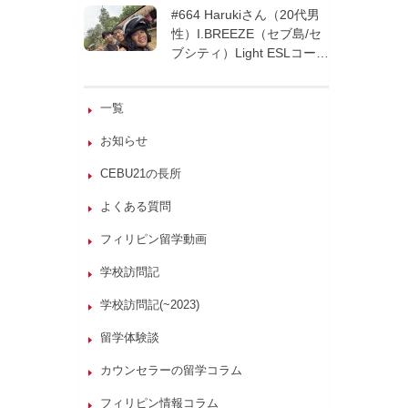
週間| フィリピン留学
#664 Harukiさん（20代男
性）I.BREEZE（セブ島/セ
ブシティ）Light ESLコース
8週間| フィリピン留学
一覧
お知らせ
CEBU21の長所
よくある質問
フィリピン留学動画
学校訪問記
学校訪問記(~2023)
留学体験談
カウンセラーの留学コラム
フィリピン情報コラム