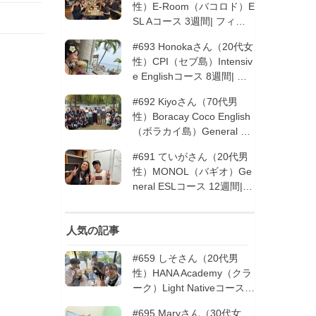
性）E-Room（バコロド）E
SL Aコース 3週間| フィリ
ピン留学
#693 Honokaさん（20代女
性）CPI（セブ島）Intensiv
e Englishコース 8週間| フ
ィリピン留学
#692 Kiyoさん（70代男
性）Boracay Coco English
（ボラカイ島）General En
glishコース 2週間（フィリ
#691 ていがさん（20代男
ピン留学5回目リピータ
性）MONOL（バギオ）Ge
ー）| フィリピン留学
neral ESLコース 12週間|
フィリピン留学
人気の記事
#659 しそさん（20代男
性）HANA Academy（クラ
ーク）Light Nativeコース 4
週間 | フィリピン留学
#695 Maryさん（30代女