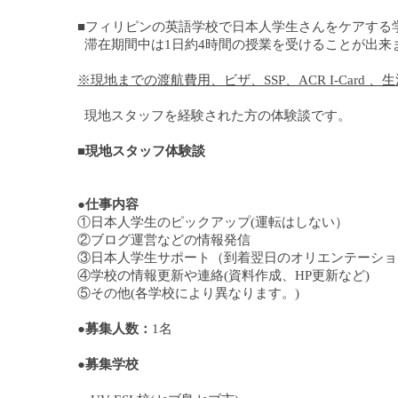
■フィリピンの英語学校で日本人学生さんをケアする
滞在期間中は1日約4時間の授業を受けることが出来
※現地までの渡航費用、ビザ、SSP、ACR I-Car
現地スタッフを経験された方の体験談です。
■
現地スタッフ体験談
●
仕事内容
①日本人学生のピックアップ(運転はしない）
②ブログ運営などの情報発信
③日本人学生サポート（到着翌日のオリエンテーショ
④学校の情報更新や連絡(資料作成、HP更新など)
⑤その他(各学校により異なります。)
●
募集人数：
1名
●
募集学校