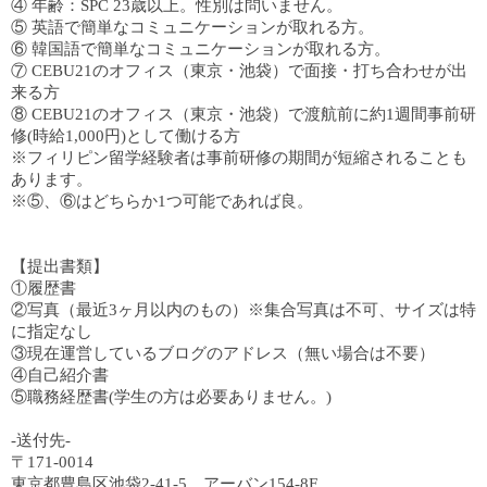
④ 年齢：SPC 23歳以上。性別は問いません。
⑤ 英語で簡単なコミュニケーションが取れる方。
⑥ 韓国語で簡単なコミュニケーションが取れる方。
⑦ CEBU21のオフィス（東京・池袋）で面接・打ち合わせが出
来る方
⑧ CEBU21のオフィス（東京・池袋）で渡航前に約1週間事前研
修(時給1,000円)として働ける方
※フィリピン留学経験者は事前研修の期間が短縮されることも
あります。
※⑤、⑥はどちらか1つ可能であれば良。
【提出書類】
①履歴書
②写真（最近3ヶ月以内のもの）※集合写真は不可、サイズは特
に指定なし
③現在運営しているブログのアドレス（無い場合は不要）
④自己紹介書
⑤職務経歴書(学生の方は必要ありません。)
-送付先-
〒171-0014
東京都豊島区池袋2-41-5 アーバン154-8F