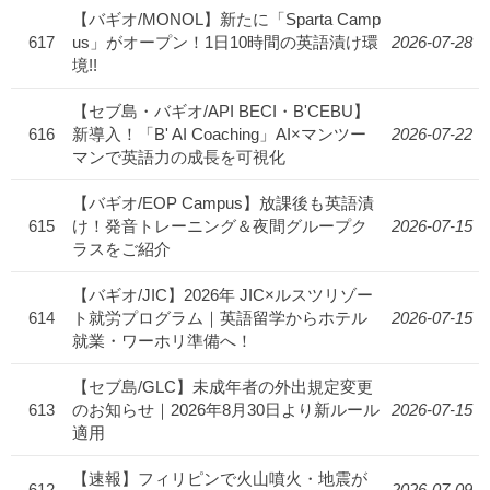
【バギオ/MONOL】新たに「Sparta Camp
617
us」がオープン！1日10時間の英語漬け環
2026-07-28
境!!
【セブ島・バギオ/API BECI・B'CEBU】
616
新導入！「B' AI Coaching」AI×マンツー
2026-07-22
マンで英語力の成長を可視化
【バギオ/EOP Campus】放課後も英語漬
615
け！発音トレーニング＆夜間グループク
2026-07-15
ラスをご紹介
【バギオ/JIC】2026年 JIC×ルスツリゾー
614
ト就労プログラム｜英語留学からホテル
2026-07-15
就業・ワーホリ準備へ！
【セブ島/GLC】未成年者の外出規定変更
613
のお知らせ｜2026年8月30日より新ルール
2026-07-15
適用
【速報】フィリピンで火山噴火・地震が
612
2026-07-09