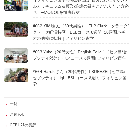
【フィリピン留学/学校訪問記】自分だけのオリジナ
ルカリキュラム＆授業/施設の質もこだわりたい方必
見！─MONOLを徹底取材！
#662 KIMIさん（30代男性）HELP Clark（クラーク/
クラーク経済特区）ESLコース 8週間+10週間バギ
オの他校に転校 | フィリピン留学
#663 Yuka（20代女性）English Fella 1（セブ島/セ
ブシティ郊外）PIC4コース 8週間| フィリピン留学
#664 Harukiさん（20代男性）I.BREEZE（セブ島/
セブシティ）Light ESLコース 8週間| フィリピン留
学
一覧
お知らせ
CEBU21の長所