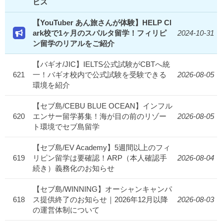
ビス
【YouTuber あん旅さんが体験】HELP Cl
ark校で1ヶ月のスパルタ留学！フィリピ
2024-10-31
ン留学のリアルをご紹介
【バギオ/JIC】IELTS公式試験がCBTへ統
621
一！バギオ校内で公式試験を受験できる
2026-08-05
環境を紹介
【セブ島/CEBU BLUE OCEAN】インフル
620
エンサー留学募集！海が目の前のリゾー
2026-08-05
ト環境でセブ島留学
【セブ島/EV Academy】5週間以上のフィ
619
リピン留学は要確認！ARP（本人確認手
2026-08-04
続き）義務化のお知らせ
【セブ島/WINNING】オーシャンキャンパ
618
ス提供終了のお知らせ｜2026年12月以降
2026-08-03
の運営体制について