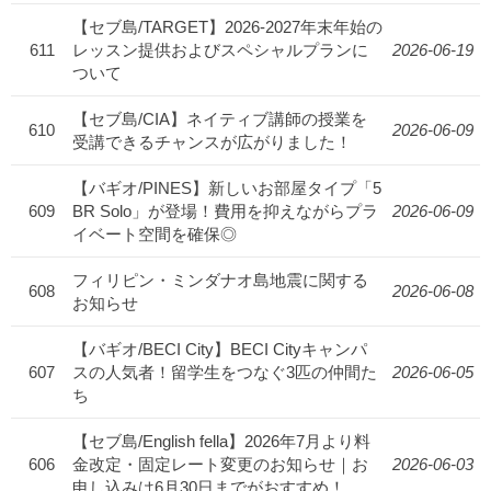
【セブ島/TARGET】2026-2027年末年始の
611
レッスン提供およびスペシャルプランに
2026-06-19
ついて
【セブ島/CIA】ネイティブ講師の授業を
610
2026-06-09
受講できるチャンスが広がりました！
【バギオ/PINES】新しいお部屋タイプ「5
609
BR Solo」が登場！費用を抑えながらプラ
2026-06-09
イベート空間を確保◎
フィリピン・ミンダナオ島地震に関する
608
2026-06-08
お知らせ
【バギオ/BECI City】BECI Cityキャンパ
607
スの人気者！留学生をつなぐ3匹の仲間た
2026-06-05
ち
【セブ島/English fella】2026年7月より料
606
金改定・固定レート変更のお知らせ｜お
2026-06-03
申し込みは6月30日までがおすすめ！