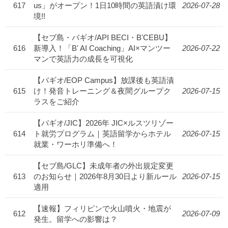
617
us」がオープン！1日10時間の英語漬け環
2026-07-28
境!!
【セブ島・バギオ/API BECI・B'CEBU】
616
新導入！「B' AI Coaching」AI×マンツー
2026-07-22
マンで英語力の成長を可視化
【バギオ/EOP Campus】放課後も英語漬
615
け！発音トレーニング＆夜間グループク
2026-07-15
ラスをご紹介
【バギオ/JIC】2026年 JIC×ルスツリゾー
614
ト就労プログラム｜英語留学からホテル
2026-07-15
就業・ワーホリ準備へ！
【セブ島/GLC】未成年者の外出規定変更
613
のお知らせ｜2026年8月30日より新ルール
2026-07-15
適用
【速報】フィリピンで火山噴火・地震が
612
2026-07-09
発生。留学への影響は？