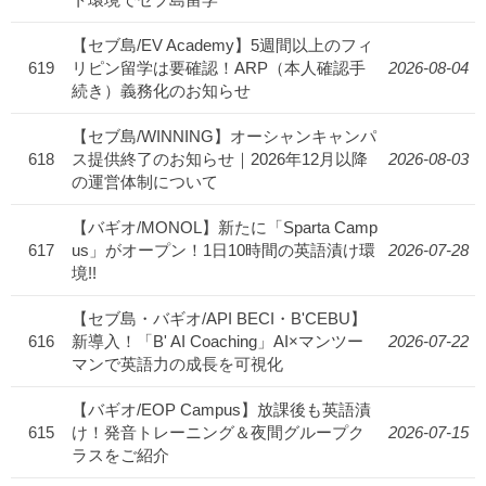
【セブ島/EV Academy】5週間以上のフィ
619
リピン留学は要確認！ARP（本人確認手
2026-08-04
続き）義務化のお知らせ
【セブ島/WINNING】オーシャンキャンパ
618
ス提供終了のお知らせ｜2026年12月以降
2026-08-03
の運営体制について
【バギオ/MONOL】新たに「Sparta Camp
617
us」がオープン！1日10時間の英語漬け環
2026-07-28
境!!
【セブ島・バギオ/API BECI・B'CEBU】
616
新導入！「B' AI Coaching」AI×マンツー
2026-07-22
マンで英語力の成長を可視化
【バギオ/EOP Campus】放課後も英語漬
615
け！発音トレーニング＆夜間グループク
2026-07-15
ラスをご紹介