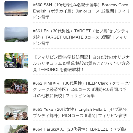
#660 S&H（10代男性/4名親子留学）Boracay Coco
English（ボラカイ島）Juniorコース 12週間 | フィリ
ピン留学
#661 En（30代男性）TARGET（セブ島/セブシティ
郊外）TARGET ULTIMATE 8コース 3週間 | フィリ
ピン留学
【フィリピン留学/学校訪問記】自分だけのオリジナ
ルカリキュラム＆授業/施設の質もこだわりたい方必
見！─MONOLを徹底取材！
#662 KIMIさん（30代男性）HELP Clark（クラーク/
クラーク経済特区）ESLコース 8週間+10週間バギ
オの他校に転校 | フィリピン留学
#663 Yuka（20代女性）English Fella 1（セブ島/セ
ブシティ郊外）PIC4コース 8週間| フィリピン留学
#664 Harukiさん（20代男性）I.BREEZE（セブ島/