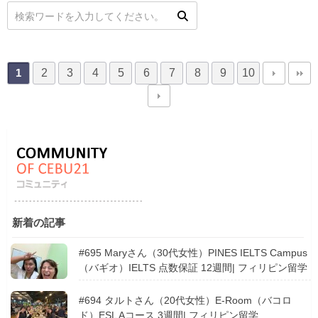
2
3
4
5
6
7
8
9
10
1
新着の記事
#695 Maryさん（30代女性）PINES IELTS Campus
（バギオ）IELTS 点数保証 12週間| フィリピン留学
#694 タルトさん（20代女性）E-Room（バコロ
ド）ESL Aコース 3週間| フィリピン留学