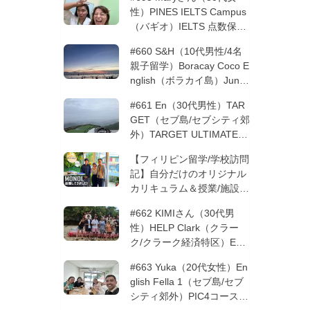
性）PINES IELTS Campus
（バギオ）IELTS 点数保証
12週間| フィリピン留学
#660 S&H（10代男性/4名
親子留学）Boracay Coco E
nglish（ボラカイ島）Junio
rコース 12週間 | フィリピ
#661 En（30代男性）TAR
ン留学
GET（セブ島/セブシティ郊
外）TARGET ULTIMATE 8
コース 3週間 | フィリピン
【フィリピン留学/学校訪問
留学
記】自分だけのオリジナル
カリキュラム＆授業/施設の
質もこだわりたい方必見！
#662 KIMIさん（30代男
─MONOLを徹底取材！
性）HELP Clark（クラー
ク/クラーク経済特区）ESL
コース 8週間+10週間バギ
#663 Yuka（20代女性）En
オの他校に転校 | フィリピ
glish Fella 1（セブ島/セブ
ン留学
シティ郊外）PIC4コース 8