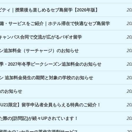
ィビティ｜授業後も楽しめるセブ島留学【2026年版】
20
denceの設備・サービスをご紹介｜ホテル滞在で快適なセブ島留学
20
｜3キャンパス合同で交流が広がるバギオ留学
20
ズン追加料金（サーチャージ）のお知らせ
20
夏季・2027年冬季ピークシーズン追加料金のお知らせ
20
ズン 追加料金発生の期間と対象の学校のお知らせ
20
定のお知らせ
20
EBU21限定】留学申込者全員もらえる特典のご紹介！
20
際の[訪問記]が続々UPされています！
20
留学カウンセラーの英作文添削サービス
20