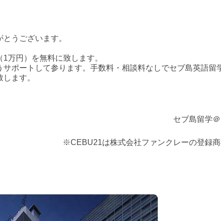
がとうございます。
（1万円）を無料に致します。
うサポートして参ります
。
手数料・相談料なしでセブ島英語留
致します。
セブ島留学＠C
※CEBU21は株式会社ファンクレーの登録