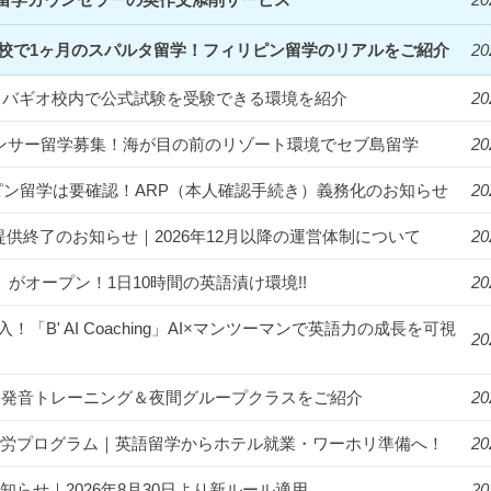
Clark校で1ヶ月のスパルタ留学！フィリピン留学のリアルをご紹介
20
統一！バギオ校内で公式試験を受験できる環境を紹介
20
フルエンサー留学募集！海が目の前のリゾート環境でセブ島留学
20
ィリピン留学は要確認！ARP（本人確認手続き）義務化のお知らせ
20
提供終了のお知らせ｜2026年12月以降の運営体制について
20
us」がオープン！1日10時間の英語漬け環境!!
20
入！「B' AI Coaching」AI×マンツーマンで英語力の成長を可視
20
漬け！発音トレーニング＆夜間グループクラスをご紹介
20
ゾート就労プログラム｜英語留学からホテル就業・ワーホリ準備へ！
20
知らせ｜2026年8月30日より新ルール適用
20