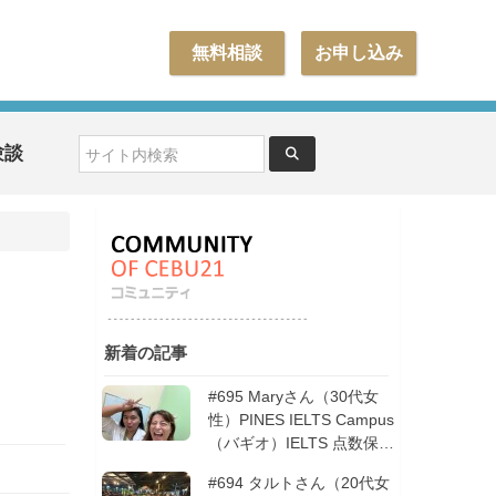
無料相談
お申し込み
験談
新着の記事
#695 Maryさん（30代女
性）PINES IELTS Campus
（バギオ）IELTS 点数保証
12週間| フィリピン留学
#694 タルトさん（20代女