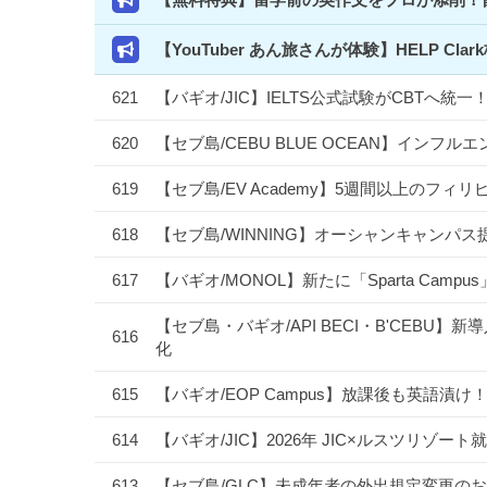
【YouTuber あん旅さんが体験】HELP 
621
【バギオ/JIC】IELTS公式試験がCBTへ
620
【セブ島/CEBU BLUE OCEAN】イン
619
【セブ島/EV Academy】5週間以上のフ
618
【セブ島/WINNING】オーシャンキャンパス
617
【バギオ/MONOL】新たに「Sparta Camp
【セブ島・バギオ/API BECI・B'CEBU】新導
616
化
615
【バギオ/EOP Campus】放課後も英語
614
【バギオ/JIC】2026年 JIC×ルスツリ
613
【セブ島/GLC】未成年者の外出規定変更のお