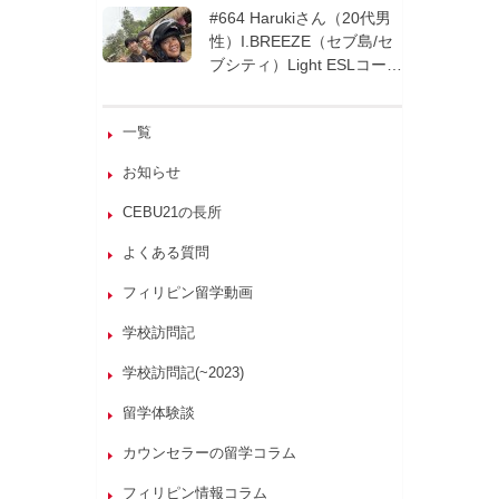
週間| フィリピン留学
#664 Harukiさん（20代男
性）I.BREEZE（セブ島/セ
ブシティ）Light ESLコース
8週間| フィリピン留学
一覧
お知らせ
CEBU21の長所
よくある質問
フィリピン留学動画
学校訪問記
学校訪問記(~2023)
留学体験談
カウンセラーの留学コラム
フィリピン情報コラム