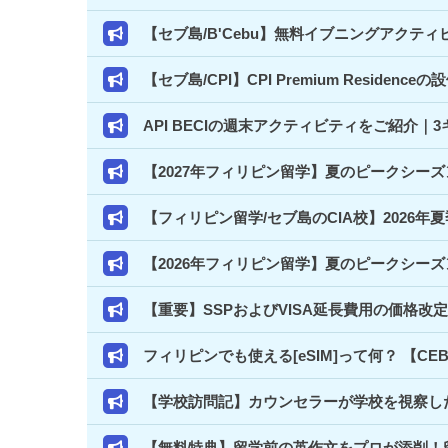
【セブ島/B'Cebu】無料イブニングアクテ
【セブ島/CPI】CPI Premium Resi
API BECIの週末アクティビティをご紹介
【2027年フィリピン留学】夏のピークシー
【フィリピン留学/セブ島のCIA校】2026年
【2026年フィリピン留学】夏のピークシー
【重要】SSPおよびVISA延長費用の価格改
フィリピンでも使える[eSIM]って何？ 【C
【学校訪問記】カウンセラーが学校を視察した
【無料特典】留学前の英作文をプロが添削！