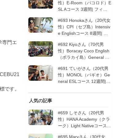
性）E-Room（バコロド）E
SL Aコース 3週間| フィリ
ピン留学
#693 Honokaさん（20代女
性）CPI（セブ島）Intensiv
e Englishコース 8週間| フ
ィリピン留学
学専門エ
#692 Kiyoさん（70代男
性）Boracay Coco English
（ボラカイ島）General En
glishコース 2週間（フィリ
#691 ていがさん（20代男
ピン留学5回目リピータ
EBU21
性）MONOL（バギオ）Ge
ー）| フィリピン留学
neral ESLコース 12週間|
フィリピン留学
商標です。
人気の記事
#659 しそさん（20代男
性）HANA Academy（クラ
ーク）Light Nativeコース 4
週間 | フィリピン留学
#695 Maryさん（30代女