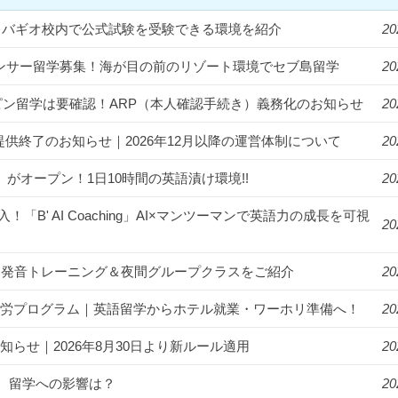
統一！バギオ校内で公式試験を受験できる環境を紹介
20
フルエンサー留学募集！海が目の前のリゾート環境でセブ島留学
20
ィリピン留学は要確認！ARP（本人確認手続き）義務化のお知らせ
20
提供終了のお知らせ｜2026年12月以降の運営体制について
20
us」がオープン！1日10時間の英語漬け環境!!
20
入！「B' AI Coaching」AI×マンツーマンで英語力の成長を可視
20
漬け！発音トレーニング＆夜間グループクラスをご紹介
20
ゾート就労プログラム｜英語留学からホテル就業・ワーホリ準備へ！
20
知らせ｜2026年8月30日より新ルール適用
20
。留学への影響は？
20