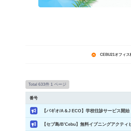
CEBU21オフィ
Total 633件
1 ページ
番号
【バギオ/A＆J ECO】学校往診サービス
【セブ島/B'Cebu】無料イブニングアクテ