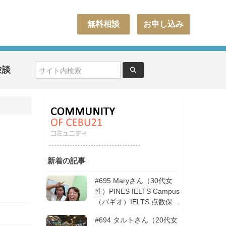
無料相談
お申し込み
験談
新着の記事
#695 Maryさん（30代女
性）PINES IELTS Campus
（バギオ）IELTS 点数保証
12週間| フィリピン留学
#694 タルトさん（20代女