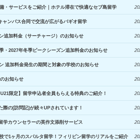
denceの設備・サービスをご紹介｜ホテル滞在で快適なセブ島留学
20
｜3キャンパス合同で交流が広がるバギオ留学
20
ズン追加料金（サーチャージ）のお知らせ
20
夏季・2027年冬季ピークシーズン追加料金のお知らせ
20
ズン 追加料金発生の期間と対象の学校のお知らせ
20
定のお知らせ
20
EBU21限定】留学申込者全員もらえる特典のご紹介！
20
際の[訪問記]が続々UPされています！
20
留学カウンセラーの英作文添削サービス
20
Clark校で1ヶ月のスパルタ留学！フィリピン留学のリアルをご紹介
20