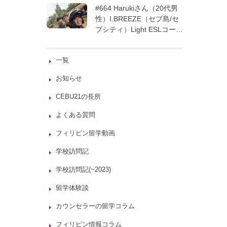
週間| フィリピン留学
#664 Harukiさん（20代男
性）I.BREEZE（セブ島/セ
ブシティ）Light ESLコース
8週間| フィリピン留学
一覧
お知らせ
CEBU21の長所
よくある質問
フィリピン留学動画
学校訪問記
学校訪問記(~2023)
留学体験談
カウンセラーの留学コラム
フィリピン情報コラム