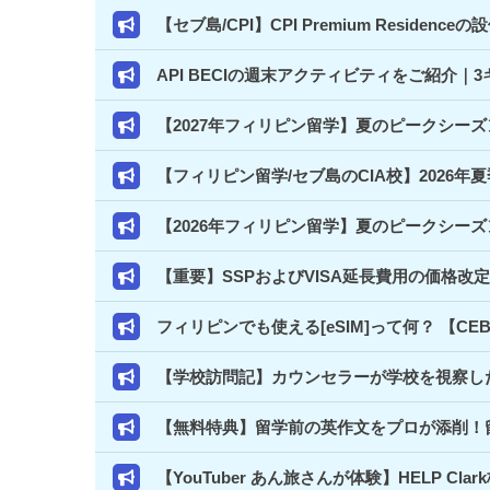
【セブ島/CPI】CPI Premium Resi
API BECIの週末アクティビティをご紹介
【2027年フィリピン留学】夏のピークシー
【フィリピン留学/セブ島のCIA校】2026年
【2026年フィリピン留学】夏のピークシー
【重要】SSPおよびVISA延長費用の価格改
フィリピンでも使える[eSIM]って何？ 【C
【学校訪問記】カウンセラーが学校を視察した
【無料特典】留学前の英作文をプロが添削！
【YouTuber あん旅さんが体験】HELP 