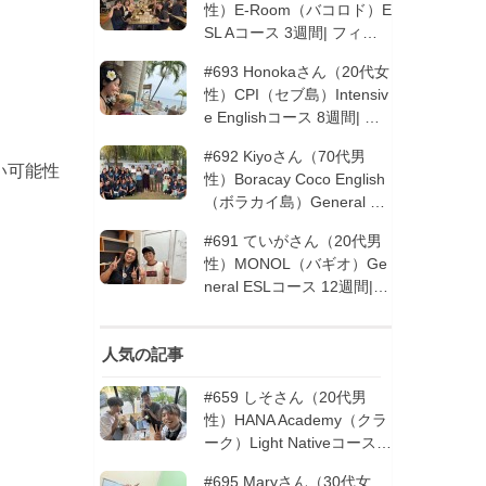
性）E-Room（バコロド）E
SL Aコース 3週間| フィリ
ピン留学
#693 Honokaさん（20代女
性）CPI（セブ島）Intensiv
e Englishコース 8週間| フ
ィリピン留学
#692 Kiyoさん（70代男
い可能性
性）Boracay Coco English
（ボラカイ島）General En
glishコース 2週間（フィリ
#691 ていがさん（20代男
ピン留学5回目リピータ
性）MONOL（バギオ）Ge
ー）| フィリピン留学
neral ESLコース 12週間|
フィリピン留学
人気の記事
#659 しそさん（20代男
性）HANA Academy（クラ
ーク）Light Nativeコース 4
週間 | フィリピン留学
#695 Maryさん（30代女