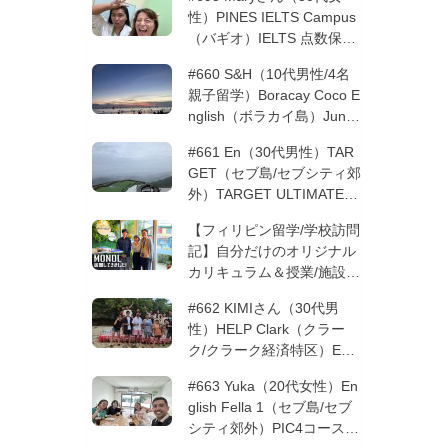
性）PINES IELTS Campus
（バギオ）IELTS 点数保証
12週間| フィリピン留学
#660 S&H（10代男性/4名
親子留学）Boracay Coco E
nglish（ボラカイ島）Junio
rコース 12週間 | フィリピ
#661 En（30代男性）TAR
ン留学
GET（セブ島/セブシティ郊
外）TARGET ULTIMATE 8
コース 3週間 | フィリピン
【フィリピン留学/学校訪問
留学
記】自分だけのオリジナル
カリキュラム＆授業/施設の
質もこだわりたい方必見！
#662 KIMIさん（30代男
─MONOLを徹底取材！
性）HELP Clark（クラー
ク/クラーク経済特区）ESL
コース 8週間+10週間バギ
#663 Yuka（20代女性）En
オの他校に転校 | フィリピ
glish Fella 1（セブ島/セブ
ン留学
シティ郊外）PIC4コース 8