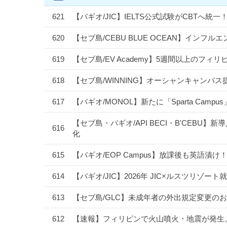
621
【バギオ/JIC】IELTS公式試験がCBTへ
620
【セブ島/CEBU BLUE OCEAN】イン
619
【セブ島/EV Academy】5週間以上のフ
618
【セブ島/WINNING】オーシャンキャンパス
617
【バギオ/MONOL】新たに「Sparta Camp
【セブ島・バギオ/API BECI・B'CEBU】新導
616
化
615
【バギオ/EOP Campus】放課後も英語
614
【バギオ/JIC】2026年 JIC×ルスツリ
613
【セブ島/GLC】未成年者の外出規定変更のお
612
【速報】フィリピンで火山噴火・地震が発生