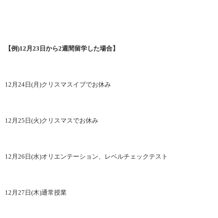
【例)12月23日から2週間留学した場合】
12
月
24
日
(
月
)
クリスマスイブでお休み
12
月
25
日
(
火
)
クリスマスでお休み
12
月
26
日
(
水
)
オリエンテーション、レベルチェックテスト
12
月
27
日
(
木
)
通常授業