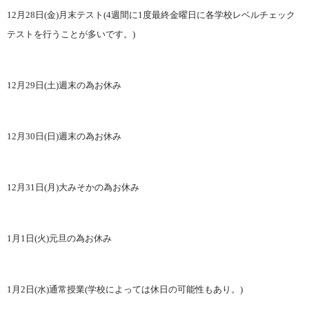
12
月
28
日
(
金
)
月末テスト
(4
週間に
1
度最終金曜日に各学校レベルチェック
テストを行うことが多いです。
)
12
月
29
日
(
土
)
週末の為お休み
12
月
30
日
(
日
)
週末の為お休み
12
月
31
日
(
月
)
大みそかの為お休み
1
月
1
日
(
火
)
元旦の為お休み
1
月
2
日
(
水
)
通常授業
(
学校によっては休日の可能性もあり。
)