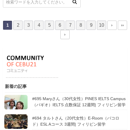
2
3
4
5
6
7
8
9
10
1
新着の記事
#695 Maryさん（30代女性）PINES IELTS Campus
（バギオ）IELTS 点数保証 12週間| フィリピン留学
#694 タルトさん（20代女性）E-Room（バコロ
ド）ESL Aコース 3週間| フィリピン留学