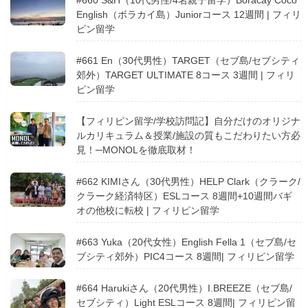
#660 S&H（10代男性/4名親子留学）Boracay Coco
English（ボラカイ島）Juniorコース 12週間 | フィリ
ピン留学
#661 En（30代男性）TARGET（セブ島/セブシティ
郊外）TARGET ULTIMATE 8コース 3週間 | フィリ
ピン留学
【フィリピン留学/学校訪問記】自分だけのオリジナ
ルカリキュラム＆授業/施設の質もこだわりたい方必
見！─MONOLを徹底取材！
#662 KIMIさん（30代男性）HELP Clark（クラーク/
クラーク経済特区）ESLコース 8週間+10週間バギ
オの他校に転校 | フィリピン留学
#663 Yuka（20代女性）English Fella 1（セブ島/セ
ブシティ郊外）PIC4コース 8週間| フィリピン留学
#664 Harukiさん（20代男性）I.BREEZE（セブ島/
セブシティ）Light ESLコース 8週間| フィリピン留