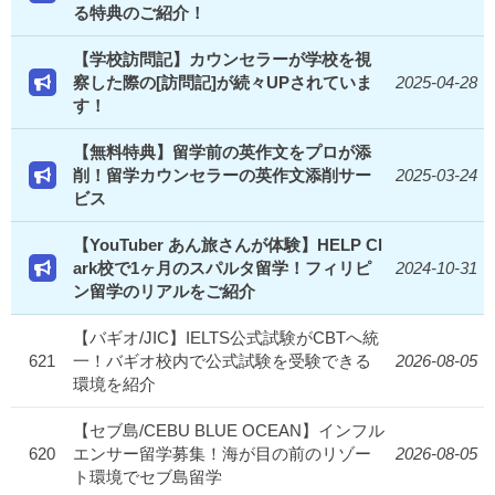
る特典のご紹介！
【学校訪問記】カウンセラーが学校を視
察した際の[訪問記]が続々UPされていま
2025-04-28
す！
【無料特典】留学前の英作文をプロが添
削！留学カウンセラーの英作文添削サー
2025-03-24
ビス
【YouTuber あん旅さんが体験】HELP Cl
ark校で1ヶ月のスパルタ留学！フィリピ
2024-10-31
ン留学のリアルをご紹介
【バギオ/JIC】IELTS公式試験がCBTへ統
621
一！バギオ校内で公式試験を受験できる
2026-08-05
環境を紹介
【セブ島/CEBU BLUE OCEAN】インフル
620
エンサー留学募集！海が目の前のリゾー
2026-08-05
ト環境でセブ島留学