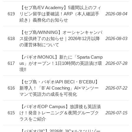
【セブ島/EV Academy】5週間以上のフィ
619
リピン留学は要確認！ARP（本人確認手
2026-08-04
続き）義務化のお知らせ
【セブ島/WINNING】オーシャンキャンパ
618
ス提供終了のお知らせ｜2026年12月以降
2026-08-03
の運営体制について
【バギオ/MONOL】新たに「Sparta Camp
617
us」がオープン！1日10時間の英語漬け環
2026-07-28
境!!
【セブ島・バギオ/API BECI・B'CEBU】
616
新導入！「B' AI Coaching」AI×マンツー
2026-07-22
マンで英語力の成長を可視化
【バギオ/EOP Campus】放課後も英語漬
615
け！発音トレーニング＆夜間グループク
2026-07-15
ラスをご紹介
【バギオ/JIC】2026年 JIC×ルスツリゾー