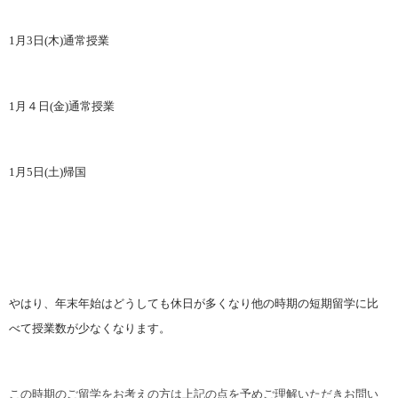
1
月
3
日
(
木
)
通常授業
1
月４日
(
金
)
通常授業
1
月
5
日
(
土
)
帰国
やはり、年末年始はどうしても休日が多くなり他の時期の短期留学に比
べて授業数が少なくなります。
この時期のご留学をお考えの方は上記の点を予めご理解いただきお問い