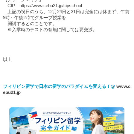
CIP
https://www.cebu21.jp/cipschool
上記の祝日のうち、12月24日と31日は完全には休まず、午前
9時～午後2時でグループ授業を
開講するとのことです。
※入学時のテストの有無に関しては要交渉。
以上
フィリピン留学で日本の留学のパラダイムを変える！@
www.c
ebu21.jp