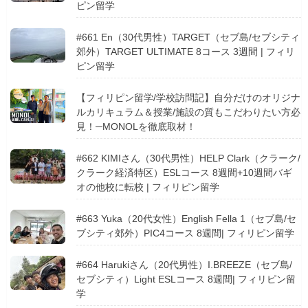
ピン留学
#661 En（30代男性）TARGET（セブ島/セブシティ
郊外）TARGET ULTIMATE 8コース 3週間 | フィリ
ピン留学
【フィリピン留学/学校訪問記】自分だけのオリジナ
ルカリキュラム＆授業/施設の質もこだわりたい方必
見！─MONOLを徹底取材！
#662 KIMIさん（30代男性）HELP Clark（クラーク/
クラーク経済特区）ESLコース 8週間+10週間バギ
オの他校に転校 | フィリピン留学
#663 Yuka（20代女性）English Fella 1（セブ島/セ
ブシティ郊外）PIC4コース 8週間| フィリピン留学
#664 Harukiさん（20代男性）I.BREEZE（セブ島/
セブシティ）Light ESLコース 8週間| フィリピン留
学