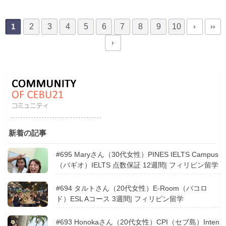
2
3
4
5
6
7
8
9
10
1
新着の記事
#695 Maryさん（30代女性）PINES IELTS Campus
（バギオ）IELTS 点数保証 12週間| フィリピン留学
#694 タルトさん（20代女性）E-Room（バコロ
ド）ESL Aコース 3週間| フィリピン留学
#693 Honokaさん（20代女性）CPI（セブ島）Inten