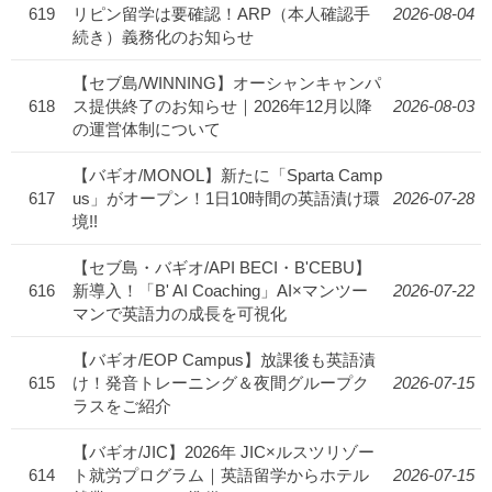
619
リピン留学は要確認！ARP（本人確認手
2026-08-04
続き）義務化のお知らせ
【セブ島/WINNING】オーシャンキャンパ
618
ス提供終了のお知らせ｜2026年12月以降
2026-08-03
の運営体制について
【バギオ/MONOL】新たに「Sparta Camp
617
us」がオープン！1日10時間の英語漬け環
2026-07-28
境!!
【セブ島・バギオ/API BECI・B'CEBU】
616
新導入！「B' AI Coaching」AI×マンツー
2026-07-22
マンで英語力の成長を可視化
【バギオ/EOP Campus】放課後も英語漬
615
け！発音トレーニング＆夜間グループク
2026-07-15
ラスをご紹介
【バギオ/JIC】2026年 JIC×ルスツリゾー
614
ト就労プログラム｜英語留学からホテル
2026-07-15