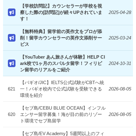
【学校訪問記】カウンセラーが学校を視
察した際の[訪問記]が続々UPされていま
2025-04-28
す！
【無料特典】留学前の英作文をプロが添
削！留学カウンセラーの英作文添削サー
2025-03-24
ビス
【YouTuber あん旅さんが体験】HELP Cl
ark校で1ヶ月のスパルタ留学！フィリピ
2024-10-31
ン留学のリアルをご紹介
【バギオ/JIC】IELTS公式試験がCBTへ統
621
一！バギオ校内で公式試験を受験できる
2026-08-05
環境を紹介
【セブ島/CEBU BLUE OCEAN】インフル
620
エンサー留学募集！海が目の前のリゾー
2026-08-05
ト環境でセブ島留学
【セブ島/EV Academy】5週間以上のフィ