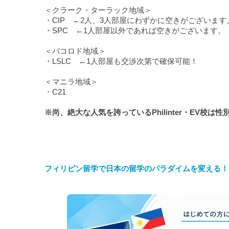
＜クラーク・ターラック地域＞
・
CIP
←2人、3人部屋にわずかに空きがございます
・
SPC
←1人部屋以外であれば空きがございます。
＜バコロド地域＞
・
LSLC
←1人部屋も交渉次第で確保可能！
＜マニラ地域＞
・
C21
※尚、絶大な人気を誇っているPhilinter・EV校
フィリピン留学で日本の留学のパラダイムを変える