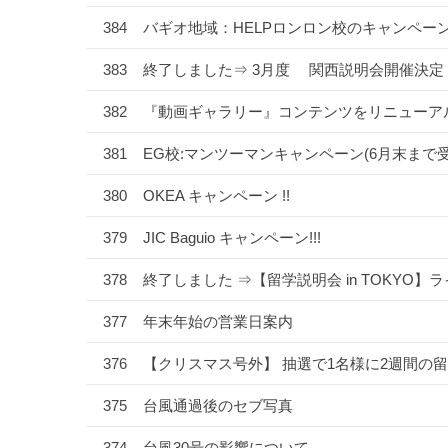
384
バギオ地域：HELPロンロン校のキャンペー
383
終了しました⇒ 3月度 関西説明会開催決定
382
『動画ギャラリー』コンテンツをリニューア
381
EG校:マンツーマンキャンペーン(6月末まで受
380
OKEA キャンペーン !!
379
JIC Baguio キャンペーン!!!
378
終了しました ⇒【留学説明会 in TOKYO
377
年末年始の営業日案内
376
【クリスマス号外】 抽選で1名様に2週間の
375
台風通過後のセブ写真
374
台風30号の影響について