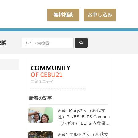
無料相談
お申し込み
験談
新着の記事
#695 Maryさん（30代女
性）PINES IELTS Campus
（バギオ）IELTS 点数保証
12週間| フィリピン留学
#694 タルトさん（20代女