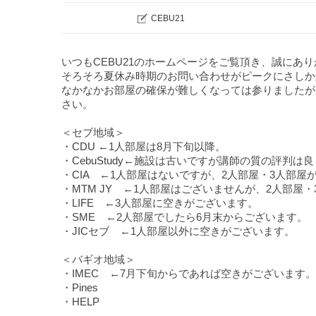
CEBU21
いつもCEBU21のホームページをご覧頂き、誠にあ
そろそろ夏休み時期のお問い合わせがピークにさしか
なかなかお部屋の確保が難しくなっては参りましたが
さい。
＜セブ地域＞
・
CDU
←1人部屋は8月下旬以降。
・
CebuStudy
←施設は古いですが講師の質の評判は良
・
CIA
←1人部屋はないですが、2人部屋・3人部屋
・
MTM JY
←1人部屋はございませんが、2人部屋・
・
LIFE
←3人部屋に空きがございます。
・
SME
←2人部屋でしたら6月末からございます。
・
JICセブ
←1人部屋以外に空きがございます。
＜バギオ地域＞
・
IMEC
←7月下旬からであれば空きがございます。
・
Pines
・
HELP