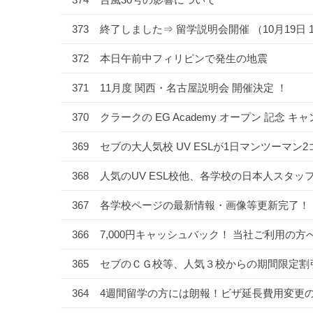
373
終了しました⇒ 留学説明会開催 （10月19日 13
372
本日午前中フィリピンで発生の地震
371
11月度 関西・名古屋説明会 開催決定 ！
370
クラークの EG Academy オープン 記念 キ
369
セブの大人気校 UV ESLが1日マンツーマン
368
人気のUV ESL校他、各学校の日本人スタッフを
367
各学校ページの最新情報・画像等更新完了！
366
7,000円キャッシュバック！ 当社ご利用の
365
セブのＣＧ校等、人気３校からの期間限定割
364
4週間留学の方には朗報！ビザ延長費用変更