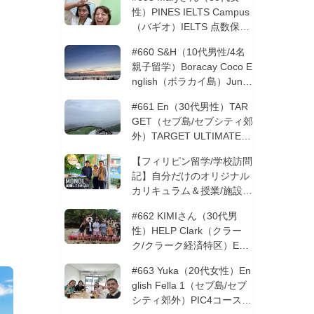
性）PINES IELTS Campus
（バギオ）IELTS 点数保証
12週間| フィリピン留学
#660 S&H（10代男性/4名
親子留学）Boracay Coco E
nglish（ボラカイ島）Junio
rコース 12週間 | フィリピ
#661 En（30代男性）TAR
ン留学
GET（セブ島/セブシティ郊
外）TARGET ULTIMATE 8
コース 3週間 | フィリピン
【フィリピン留学/学校訪問
留学
記】自分だけのオリジナル
カリキュラム＆授業/施設の
質もこだわりたい方必見！
#662 KIMIさん（30代男
─MONOLを徹底取材！
性）HELP Clark（クラー
ク/クラーク経済特区）ESL
コース 8週間+10週間バギ
#663 Yuka（20代女性）En
オの他校に転校 | フィリピ
glish Fella 1（セブ島/セブ
ン留学
シティ郊外）PIC4コース 8