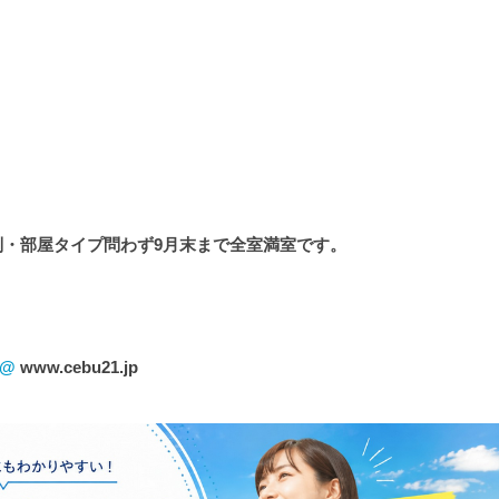
。
は性別・部屋タイプ問わず9月末まで全室満室です。
！@
www.cebu21.jp