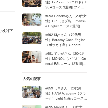
性）E-Room（バコロド）E
SL Aコース 3週間| フィリ
ピン留学
#693 Honokaさん（20代女
性）CPI（セブ島）Intensiv
e Englishコース 8週間| フ
ご検討下
ィリピン留学
#692 Kiyoさん（70代男
性）Boracay Coco English
（ボラカイ島）General En
glishコース 2週間（フィリ
#691 ていがさん（20代男
ピン留学5回目リピータ
性）MONOL（バギオ）Ge
ー）| フィリピン留学
neral ESLコース 12週間|
フィリピン留学
人気の記事
#659 しそさん（20代男
性）HANA Academy（クラ
ーク）Light Nativeコース 4
週間 | フィリピン留学
#695 Maryさん（30代女