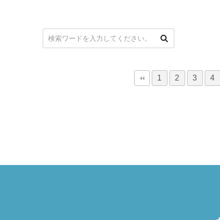
次
最後
次の検索
1
2
3
4