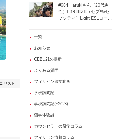
週間| フィリピン留学
#664 Harukiさん（20代男
性）I.BREEZE（セブ島/セ
ブシティ）Light ESLコース
8週間| フィリピン留学
一覧
お知らせ
CEBU21の長所
よくある質問
フィリピン留学動画
リスト
学校訪問記
学校訪問記(~2023)
留学体験談
カウンセラーの留学コラム
フィリピン情報コラム